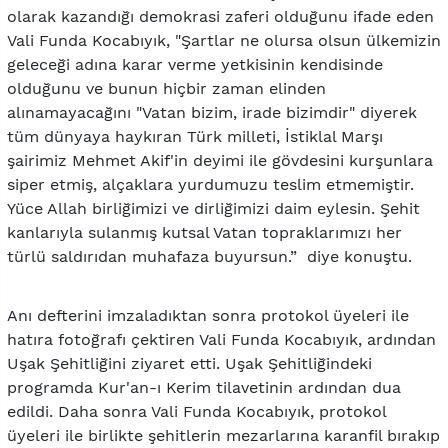
olarak kazandığı demokrasi zaferi olduğunu ifade eden
Vali Funda Kocabıyık, "Şartlar ne olursa olsun ülkemizin
geleceği adına karar verme yetkisinin kendisinde
olduğunu ve bunun hiçbir zaman elinden
alınamayacağını "Vatan bizim, irade bizimdir" diyerek
tüm dünyaya haykıran Türk milleti, İstiklal Marşı
şairimiz Mehmet Akif'in deyimi ile gövdesini kurşunlara
siper etmiş, alçaklara yurdumuzu teslim etmemiştir.
Yüce Allah birliğimizi ve dirliğimizi daim eylesin. Şehit
kanlarıyla sulanmış kutsal Vatan topraklarımızı her
türlü saldırıdan muhafaza buyursun.” diye konuştu.
Anı defterini imzaladıktan sonra protokol üyeleri ile
hatıra fotoğrafı çektiren Vali Funda Kocabıyık, ardından
Uşak Şehitliğini ziyaret etti. Uşak Şehitliğindeki
programda Kur'an-ı Kerim tilavetinin ardından dua
edildi. Daha sonra Vali Funda Kocabıyık, protokol
üyeleri ile birlikte şehitlerin mezarlarına karanfil bırakıp