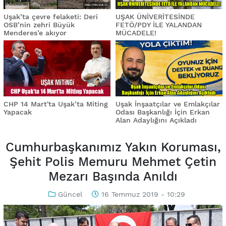
Uşak’ta çevre felaketi: Deri
UŞAK ÜNİVERİTESİNDE
OSB’nin zehri Büyük
FETÖ/PDY İLE YALANDAN
Menderes’e akıyor
MÜCADELE!
CHP 14 Mart'ta Uşak’ta Miting
Uşak İnşaatçılar ve Emlakçılar
Yapacak
Odası Başkanlığı İçin Erkan
Alan Adaylığını Açıkladı
Cumhurbaşkanımız Yakın Koruması,
Şehit Polis Memuru Mehmet Çetin
Mezarı Başında Anıldı
Güncel
16 Temmuz 2019 - 10:29