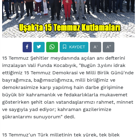
-
+
KAYDET
A
A
15 Temmuz Şehitler meydanında açılan anı defterini
imzalayan Vali Funda Kocabıyık, "Bugün 3.yılını idrak
ettiğimiz 15 Temmuz Demokrasi ve Milli Birlik Günü'nde
bayrağımıza, bağımsızlığımıza, milli birliğimiz ve
demokrasimize karşı yapılmış hain darbe girişimine
büyük bir kahramanlık ve fedakarlıklarla mukavemet
gösterirken şehit olan vatandaşlarımızı rahmet, minnet
ve saygıyla yad ediyor; kahraman gazilerimize
şükranlarımı sunuyorum" dedi.
15 Temmuz'un Türk milletinin tek yürek, tek bilek