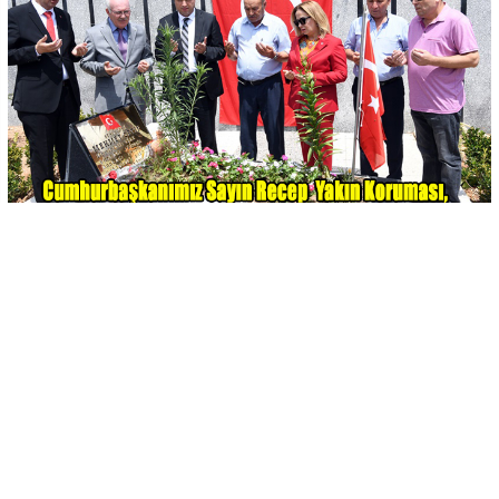
-
+
KAYDET
A
A
15 Temmuz Demokrasi ve Milli Birlik Günü kapsamında,
Muğla'nın Marmaris ilçesinde bulunan Cumhurbaşkanı
Sayın Recep Tayyip Erdoğan'a suikast için
görevlendirilen FETÖ üyesi teröristlerle girdiği
çatışmada şehit olan koruma polisi Mehmet Çetin'in
Yoncalı köyünde bulunan şehitlikteki mezarı başında
tören düzenlendi.