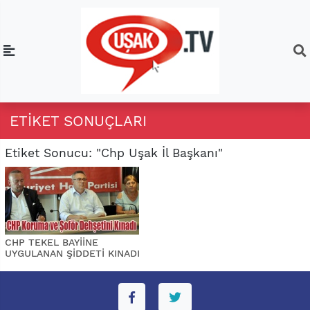
ETIKET SONUÇLARI
Etiket Sonucu: "Chp Uşak İl Başkanı"
CHP TEKEL BAYİİNE
UYGULANAN ŞİDDETİ KINADI