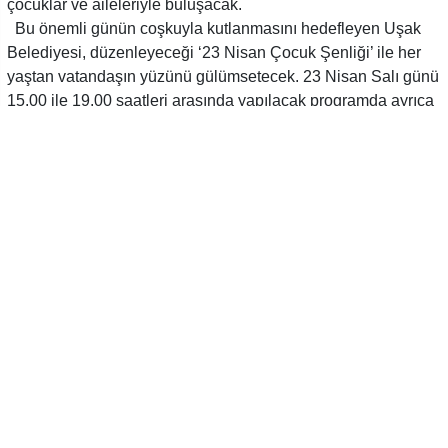
çocuklar ve aileleriyle buluşacak.
Bu önemli günün coşkuyla kutlanmasını hedefleyen Uşak
Belediyesi, düzenleyeceği ‘23 Nisan Çocuk Şenliği’ ile her
yaştan vatandaşın yüzünü gülümsetecek. 23 Nisan Salı günü
15.00 ile 19.00 saatleri arasında yapılacak programda ayrıca
Uşak Belediyesi Kent Orkestrası sahne alacak ve Nihat
Dülgeroğlu İlkokulu 2. sınıf öğrencileri gösteri yapacak.
Çocukların neşesi etkinlikleri taçlandıracak
Saat 15.00 itibarıyla bando ile açılışının yapılacağı etkinlik
kapsamında; palyaço ve maskotlar, kukla gösterisi, ateş
adam gösterisi, çocuk oyunları ve halk oyunları gösterisi
katılımcılara güzel anlar sunacak. Çocuklar alan içerisinde
halat çekme yarışması, çuval yarışması, subsoccer oyunu,
kum atma oyunu gibi birbirinden heyecanlı birçok aktivite
seçeneğine sahip olacak. Bunların yanı sıra çocuklar Resim
Atölyesi, Minik Bahçıvanlar Atölyesi, Sünger Ayı Yapım
Atölyesi ve Maske Yapım Atölyesi ile keyifli vakit geçirerek
güzel anılar biriktirecek.
Öte yandan Vatandaşlar etkinlik alanına ücretsiz servisler ile