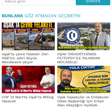
GÖNDER
BUNLARA
GÖZ ATMADAN GEÇMEYIN
Uşak’ta çevre felaketi: Deri
UŞAK ÜNİVERİTESİNDE
OSB’nin zehri Büyük
FETÖ/PDY İLE YALANDAN
Menderes’e akıyor
MÜCADELE!
CHP 14 Mart'ta Uşak’ta Miting
Uşak İnşaatçılar ve Emlakçılar
Yapacak
Odası Başkanlığı İçin Erkan
Alan Adaylığını Açıkladı