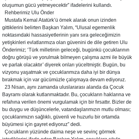
oluşumun gücü yetmeyecektir” ifadelerini kullandı.
Rehberimiz Ulu Önder
Mustafa Kemal Atatürk’ü örnek alarak onun izinden
gittiklerini belirten Başkan Yalım, “Ulusal egemenlik
noktasındaki hassasiyetlerinin yanı sıra geleceğimizin
yetişkinleri evlatlarımıza olan güvenini de dile getiren Ulu
Önderimiz; ‘Türk milletinin geleceği, bugünkü çocuklarının
doğru görüşü ve yorulmak bilmeyen çalışma azmi ile büyük
ve parlak olacaktır’ diyerek onları yüceltmiştir. Bugün, bu
vizyonu yaşatmak ve çocuklarımıza daha iyi bir dünya
bırakmak için var gücümüzle çalışmaya devam ediyoruz.
23 Nisan, aynı zamanda uluslararası alanda da Çocuk
Bayramı olarak kutlanmaktadır. Bu, çocukların haklarına ve
refahına verilen önemi vurgulamak için bir fırsattır. Bizler de
bu duygu ve düşüncelerle, vatandaşlarımızın mutlu olması;
çocuklarımızın sağlıklı, güvenli ve huzurlu bir ortamda
büyümesi için gayret ediyoruz” dedi.
Çocukların yüzünde daima neşe ve sevinç görmek