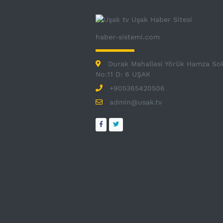
haber-sistemi.com
Durak Mahallesi Yörük Hamza So
No:11 D: 6 UŞAK
+905365420506
admin@usak.tv