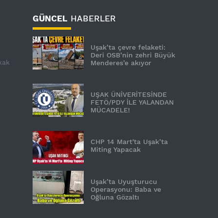
GÜNCEL
HABERLER
Uşak’ta çevre felaketi:
Deri OSB’nin zehri Büyük
kak
Menderes’e akıyor
UŞAK ÜNİVERİTESİNDE
FETÖ/PDY İLE YALANDAN
MÜCADELE!
CHP 14 Mart'ta Uşak’ta
Miting Yapacak
Uşak’ta Uyuşturucu
Operasyonu: Baba ve
Oğluna Gözaltı