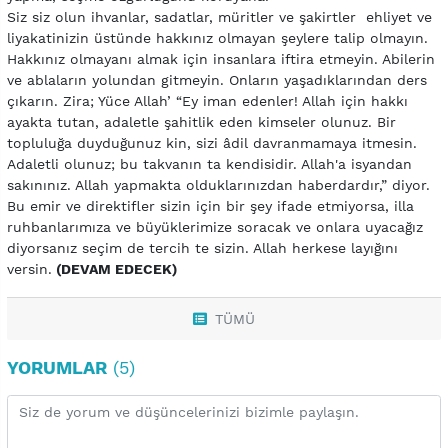
Siz siz olun ihvanlar, sadatlar, müritler ve şakirtler ehliyet ve
liyakatinizin üstünde hakkınız olmayan şeylere talip olmayın.
Hakkınız olmayanı almak için insanlara iftira etmeyin. Abilerin
ve ablaların yolundan gitmeyin. Onların yaşadıklarından ders
çıkarın. Zira; Yüce Allah’ “Ey iman edenler! Allah için hakkı
ayakta tutan, adaletle şahitlik eden kimseler olunuz. Bir
topluluğa duyduğunuz kin, sizi âdil davranmamaya itmesin.
Adaletli olunuz; bu takvanın ta kendisidir. Allah'a isyandan
sakınınız. Allah yapmakta olduklarınızdan haberdardır,” diyor.
Bu emir ve direktifler sizin için bir şey ifade etmiyorsa, illa
ruhbanlarımıza ve büyüklerimize soracak ve onlara uyacağız
diyorsanız seçim de tercih te sizin. Allah herkese layığını
versin.
(DEVAM EDECEK)
TÜMÜ
YORUMLAR
(5)