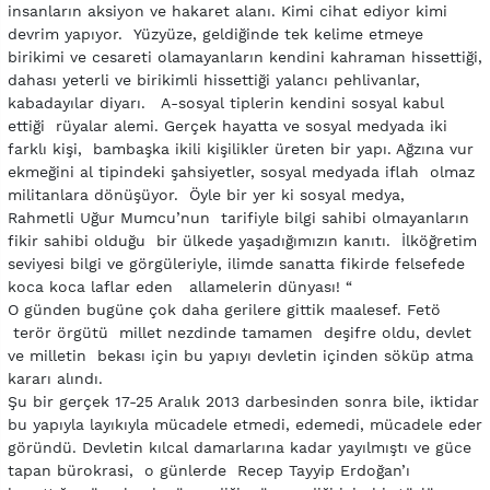
insanların aksiyon ve hakaret alanı. Kimi cihat ediyor kimi
devrim yapıyor. Yüzyüze, geldiğinde tek kelime etmeye
birikimi ve cesareti olamayanların kendini kahraman hissettiği,
dahası yeterli ve birikimli hissettiği yalancı pehlivanlar,
kabadayılar diyarı. A-sosyal tiplerin kendini sosyal kabul
ettiği rüyalar alemi. Gerçek hayatta ve sosyal medyada iki
farklı kişi, bambaşka ikili kişilikler üreten bir yapı. Ağzına vur
ekmeğini al tipindeki şahsiyetler, sosyal medyada iflah olmaz
militanlara dönüşüyor. Öyle bir yer ki sosyal medya,
Rahmetli Uğur Mumcu’nun tarifiyle bilgi sahibi olmayanların
fikir sahibi olduğu bir ülkede yaşadığımızın kanıtı. İlköğretim
seviyesi bilgi ve görgüleriyle, ilimde sanatta fikirde felsefede
koca koca laflar eden allamelerin dünyası! “
O günden bugüne çok daha gerilere gittik maalesef. Fetö
terör örgütü millet nezdinde tamamen deşifre oldu, devlet
ve milletin bekası için bu yapıyı devletin içinden söküp atma
kararı alındı.
Şu bir gerçek 17-25 Aralık 2013 darbesinden sonra bile, iktidar
bu yapıyla layıkıyla mücadele etmedi, edemedi, mücadele eder
göründü. Devletin kılcal damarlarına kadar yayılmıştı ve güce
tapan bürokrasi, o günlerde Recep Tayyip Erdoğan’ı