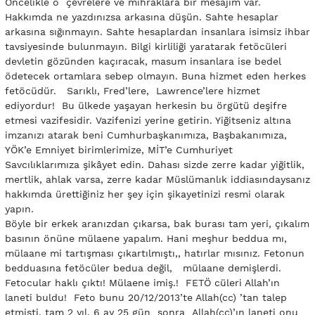
Öncelikle o çevrelere ve mihraklara bir mesajım var.
Hakkımda ne yazdınızsa arkasına düşün. Sahte hesaplar
arkasına sığınmayın. Sahte hesaplardan insanlara isimsiz ihbar
tavsiyesinde bulunmayın. Bilgi kirliliği yaratarak fetöcüleri
devletin gözünden kaçıracak, masum insanlara ise bedel
ödetecek ortamlara sebep olmayın. Buna hizmet eden herkes
fetöcüdür. Sarıklı, Fred’lere, Lawrence’lere hizmet
ediyordur! Bu ülkede yaşayan herkesin bu örgütü deşifre
etmesi vazifesidir. Vazifenizi yerine getirin. Yiğitseniz altına
imzanızı atarak beni Cumhurbaşkanımıza, Başbakanımıza,
YÖK’e Emniyet birimlerimize, MİT’e Cumhuriyet
Savcılıklarımıza şikâyet edin. Dahası sizde zerre kadar yiğitlik,
mertlik, ahlak varsa, zerre kadar Müslümanlık iddiasındaysanız
hakkımda ürettiğiniz her şey için şikayetinizi resmi olarak
yapın.
Böyle bir erkek aranızdan çıkarsa, bak burası tam yeri, çıkalım
basının önüne mülaene yapalım. Hani meşhur beddua mı,
mülaane mi tartışması çıkartılmıştı,, hatırlar mısınız. Fetonun
bedduasına fetöcüler bedua değil, mülaane demişlerdi.
Fetocular haklı çıktı! Mülaene imiş.! FETÖ cüleri Allah’ın
laneti buldu! Feto bunu 20/12/2013’te Allah(cc) ’tan talep
etmişti, tam 2 yıl, 6 ay 25 gün sonra Allah(cc)’ın laneti onu