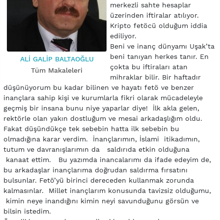
merkezli sahte hesaplar
üzerinden iftiralar atılıyor.
Kripto fetöcü olduğum iddia
ediliyor.
Beni ve inanç dünyamı Uşak’ta
beni tanıyan herkes tanır. En
ALİ GALİP BALTAOĞLU
çokta bu iftiraları atan
Tüm Makaleleri
mihraklar bilir. Bir haftadır
düşünüyorum bu kadar bilinen ve hayatı fetö ve benzer
inançlara sahip kişi ve kurumlarla fikri olarak mücadeleyle
geçmiş bir insana bunu niye yaparlar diye! İlk akla gelen,
rektörle olan yakın dostluğum ve mesai arkadaşlığım oldu.
Fakat düşündükçe tek sebebin hatta ilk sebebin bu
olmadığına karar verdim. İnançlarımın, İslami itikadımın,
tutum ve davranışlarımın da saldırıda etkin olduğuna
kanaat ettim. Bu yazımda inancalarımı da ifade edeyim de,
bu arkadaşlar inançlarıma doğrudan saldırma fırsatını
bulsunlar. Fetö’yü birinci dereceden kullanmak zorunda
kalmasınlar. Millet inançlarım konusunda tavizsiz olduğumu,
kimin neye inandığını kimin neyi savunduğunu görsün ve
bilsin istedim.