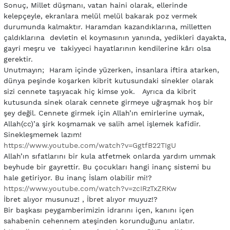
Sonuç, Millet düşmanı, vatan haini olarak, ellerinde
kelepçeyle, ekranlara melül melül bakarak poz vermek
durumunda kalmaktır. Haramdan kazandıklarına, milletten
çaldıklarına devletin el koymasının yanında, yedikleri dayakta,
gayri meşru ve takiyyeci hayatlarının kendilerine kârı olsa
gerektir.
Unutmayın; Haram içinde yüzerken, insanlara iftira atarken,
dünya peşinde koşarken kibrit kutusundaki sinekler olarak
sizi cennete taşıyacak hiç kimse yok. Ayrıca da kibrit
kutusunda sinek olarak cennete girmeye uğraşmak hoş bir
şey değil. Cennete girmek için Allah’ın emirlerine uymak,
Allah(cc)’a şirk koşmamak ve salih amel işlemek kafidir.
Sinekleşmemek lazım!
https://www.youtube.com/watch?v=GgtfB22TIgU
Allah’ın sıfatlarını bir kula atfetmek onlarda yardım ummak
beyhude bir gayrettir. Bu çocukları hangi inanç sistemi bu
hale getiriyor. Bu inanç İslam olabilir mi!?
https://www.youtube.com/watch?v=zcIRzTxZRKw
İbret alıyor musunuz! , İbret alıyor muyuz!?
Bir başkası peygamberimizin idrarını içen, kanını içen
sahabenin cehennem ateşinden korunduğunu anlatır.