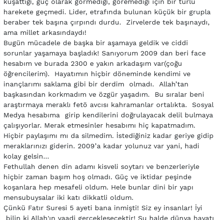
kuşattığı, güç olarak görmediği, göremediği için bir türlü
harekete geçmedi. Lider, etrafında bulunan küçük bir grupla
beraber tek başına çırpındı durdu. Zirvelerde tek başınaydı,
ama millet arkasındaydı!
Bugün mücadele de başka bir aşamaya geldik ve ciddi
sorunlar yaşamaya başladık! Sanıyorum 2009 dan beri face
hesabım ve burada 2300 e yakın arkadaşım var(çoğu
öğrencilerim). Hayatımın hiçbir döneminde kendimi ve
inançlarımı saklama gibi bir derdim olmadı. Allah’tan
başkasından korkmadım ve özgür yaşadım. Bu sıralar beni
araştırmaya meraklı fetö avcısı kahramanlar ortalıkta. Sosyal
Medya hesabıma girip kendilerini doğrulayacak delil bulmaya
çalışıyorlar. Merak etmesinler hesabımı hiç kapatmadım.
Hiçbir paylaşımı mı da silmedim. İstediğiniz kadar geriye gidip
meraklarınızı giderin. 2009’a kadar yolunuz var yani, hadi
kolay gelsin…
Fethullah denen din adamı kisveli soytarı ve benzerleriyle
hiçbir zaman başım hoş olmadı. Güç ve iktidar peşinde
koşanlara hep mesafeli oldum. Hele bunlar dini bir yapı
mensubuysalar iki katı dikkatli oldum.
Çünkü Fatır Suresi 5 ayeti bana inmişti! Siz ey insanlar! İyi
bilin ki Allah'ın vaadi gerçekleşecektir! Şu halde dünya hayatı