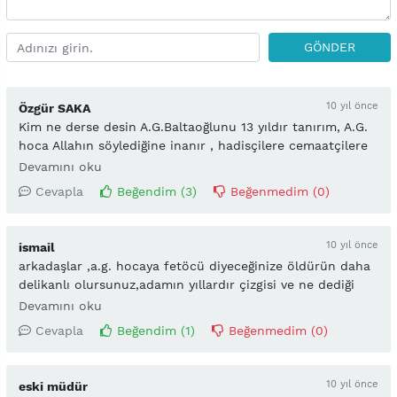
GÖNDER
10 yıl önce
Özgür SAKA
Kim ne derse desin A.G.Baltaoğlunu 13 yıldır tanırım, A.G.
hoca Allahın söylediğine inanır , hadisçilere cemaatçilere
eyvAllahı olmaz.Kuran müslümanıdır. Cemaatin en güçlü
Devamını oku
olduğu dönemde kimse konuşamaz iken paylaşım
Cevapla
Beğendim (
3
)
Beğenmedim (
0
)
yapamaz iken o cemaate karşı eleştirisini yapardı. Ama
rektör hakkında aynı şeyi söyleyemeyeceğim, rektör bu
olaylardan önce cemaat karşıtı bir açıklamasını
10 yıl önce
ismail
duymadım.
arkadaşlar ,a.g. hocaya fetöcü diyeceğinize öldürün daha
delikanlı olursunuz,adamın yıllardır çizgisi ve ne dediği
malum,zorlamanın yada iftira atmanın alemi yok...yazık
Devamını oku
günah...
Cevapla
Beğendim (
1
)
Beğenmedim (
0
)
10 yıl önce
eski müdür