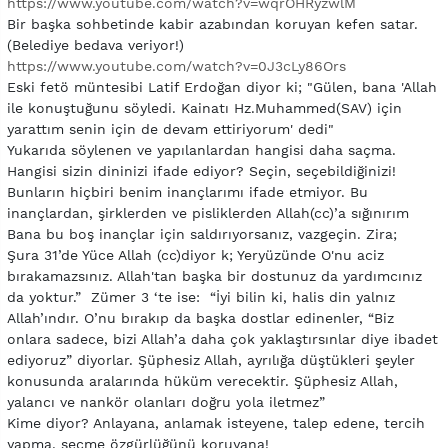
https://www.youtube.com/watch?v=wqrOHRyzwlM
Bir başka sohbetinde kabir azabından koruyan kefen satar.
(Belediye bedava veriyor!)
https://www.youtube.com/watch?v=0J3cLy86Ors
Eski fetö müntesibi Latif Erdoğan diyor ki; "Gülen, bana 'Allah
ile konuştuğunu söyledi. Kainatı Hz.Muhammed(SAV) için
yarattım senin için de devam ettiriyorum' dedi"
Yukarıda söylenen ve yapılanlardan hangisi daha saçma.
Hangisi sizin dininizi ifade ediyor? Seçin, seçebildiğinizi!
Bunların hiçbiri benim inançlarımı ifade etmiyor. Bu
inançlardan, şirklerden ve pisliklerden Allah(cc)’a sığınırım
Bana bu boş inançlar için saldırıyorsanız, vazgeçin. Zira;
Şura 31’de Yüce Allah (cc)diyor k; Yeryüzünde O'nu aciz
bırakamazsınız. Allah'tan başka bir dostunuz da yardımcınız
da yoktur.” Zümer 3 ‘te ise: “İyi bilin ki, halis din yalnız
Allah’ındır. O’nu bırakıp da başka dostlar edinenler, “Biz
onlara sadece, bizi Allah’a daha çok yaklaştırsınlar diye ibadet
ediyoruz” diyorlar. Şüphesiz Allah, ayrılığa düştükleri şeyler
konusunda aralarında hüküm verecektir. Şüphesiz Allah,
yalancı ve nankör olanları doğru yola iletmez”
Kime diyor? Anlayana, anlamak isteyene, talep edene, tercih
yapma, seçme özgürlüğünü koruyana!