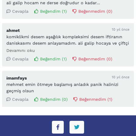
ali galip hocam ne derse doğrudur o kadar...
Cevapla
Beğendim (
1
)
Beğenmedim (
0
)
10 yıl önce
ahmet
komiklikmi desem aşağılık kompleksimi desem iftiranın
daniskasımı desem anlayamadım. ali galip hocaya ve çiftçi
hocaya fetöcü demek için ya zır cahil yada deli olmak
Devamını oku
lazım. amacınız karalamaksa birazcık araştırın be
Cevapla
Beğendim (
1
)
Beğenmedim (
0
)
kardeşim. adamlara cemaatçi demek ay ile güneşi yer
değiştiriyorum demeye benzer
10 yıl önce
imamfays
mehmet emin ötmeye başlamış anladık panik halinizi
geçmiş olsun
Cevapla
Beğendim (
0
)
Beğenmedim (
1
)