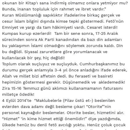
okunan bir Kitap'ı sana indirmiş olmamız onlara yetmiyor mu?
Bunda, inanan topluluk için rahmet ve ibret vardır.”
Kuran Müslümanlığı sapıklıktır ifadelerine birkaç gerçek ve
cesur İslam bilgini dışında kimse tepki göstermedi. Fetö’nün
Emniyet ve yargı da tam hâkimiyeti vardı. Cesaret isterdi!
Kumpas kurup ezerlerdi! Tam bir sene sonra, 17-25 Aralık
sürecinden sonra Ak Parti kanadından da bazı din adamları
bu yaklaşımın İslami olmadığını söylemek zorunda kaldı. Din
bu değildi. Siyasal zaruretlere göre yorumlanacak ve
kullanılacak bir şey, hiç değildi!
Toplum olarak suçluyuz ve suçluyduk. Cumhurbaşkanımız bu
durumu gerçek anlamıyla 3-4 yıl önce anladığını ifade ederek,
Allah ve millet bizi affetsin dedi. Bu feraseti ve basireti
hepimizin göstermesi gerekir. Düşünemedik ve akledemedik!
Zira 15-16 Temmuz günü aklımızı kullanamamanın faturasını
milletçe ödedik!
4 Eylül 2014’te “Maklubelerle (Pilav üstü et-) beslenilen
evlerden dava adamı değil besleme çıkar! “Otorite”’nin
personel kaynağıdır beslemeler. Otorite besler, hizmetini alır.
“Hizmet” ‘in kime hizmet ettiği önemlidir!” diye yazdığımda,
ülkede henüz bu denli fetö avcılığı yoktu. Henüz çoluk çocuk