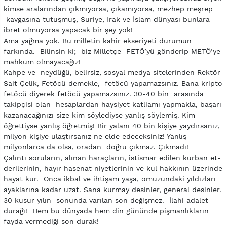
kimse aralarından çıkmıyorsa, çıkamıyorsa, mezhep meşrep
kavgasına tutuşmuş, Suriye, Irak ve İslam dünyası bunlara
ibret olmuyorsa yapacak bir şey yok!
Ama yağma yok. Bu milletin kahir ekseriyeti durumun
farkında. Bilinsin ki; biz Milletçe FETÖ’yü gönderip METÖ’ye
mahkum olmayacağız!
Kahpe ve neydüğü, belirsiz, sosyal medya sitelerinden Rektör
Sait Çelik, Fetöcü demekle, fetöcü yapamazsınız. Bana kripto
fetöcü diyerek fetöcü yapamazsınız. 30-40 bin arasında
takipçisi olan hesaplardan haysiyet katliamı yapmakla, başarı
kazanacağınızı size kim söylediyse yanlış söylemiş. Kim
öğrettiyse yanlış öğretmiş! Bir yalanı 40 bin kişiye yaydırsanız,
milyon kişiye ulaştırsanız ne elde edeceksiniz! Yanlış
milyonlarca da olsa, oradan doğru çıkmaz. Çıkmadı!
Çalıntı soruların, alınan haraçların, istismar edilen kurban et-
derilerinin, hayır hasenat niyetlerinin ve kul hakkının üzerinde
hayat kur. Onca ikbal ve ihtişam yaşa, omuzundaki yıldızları
ayaklarına kadar uzat. Sana kurmay desinler, general desinler.
30 kusur yılın sonunda varılan son değişmez. İlahi adalet
durağı! Hem bu dünyada hem din gününde pişmanlıkların
fayda vermediği son durak!