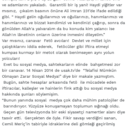
ve adamlarını yakaladı. Garantili bir iş yani! Haydi yiğitler var
mısınız, çıkalım basının önüne Ali imran 231’de ifade edildiği
gibi. “ Haydi gelin oğullarımızı ve oğullarınızı, hanımlarımızı ve
hanımlarınızı ve bizzat kendimizi ve kendinizi çağırıp, sonra da
gönülden Allah'a yalvaralım da bu konuda kim yalancı ise
Allah'ın lânetinin onların üzerine inmesini dileyelim.”
Var mısınız, canavar Fetö avcıları! Devlet ve millet için
çalıştıklarını iddia ederek, fetöcüler gibi iftira etmeyi
kumpas kurmayı bir metot olarak benimseyen aynı yolun
yolcuları!
Evet bu sosyal medya, sahtekarların elinde bahşetmesi zor
bir canavar. 14 Nisan 2014 de usak.tv’de “Telafisi Mümkün
Olmayan Zarar Sosyal Medya!” diye bir makale yazmıştım.
Bugün, sahte hesaplar arkasında fetö ile mücadele eden
iftiracılar, kalleşler ve hainlerin fink attığı bu sosyal medya
hakkında şunları söylemişim.
“Bunun yanında sosyal medya çok daha mühim patolojiler de
barındırıyor. Yüzyüze konuşamayan toplumun sığınağı oldu.
Geçen gün televizyonda bir eski siyasetçi namertler alanı diye
tasvir etti. Gerçekten de öyle. Fikir savaşı verdiğini sanan,
Cemil Meriç’in tabiriyle idraklerine deli gömleği geçirilmiş