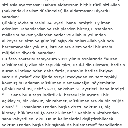
sizi asla ayartmasın! Dahası aldatıcının hiçbir türü sizi Allah
(hakkındaki asılsız düşünceler) ile aldatmasın! Diyordu
yaradan!
Çünkü; Tövbe suresini 34. Ayeti bana inmişti! Ey iman
edenler! Hahamlardan ve rahiplerden birçoğu insanların
mallarını haksız yollardan yerler ve Allah’ın yolundan
alıkoyarlar. Altın ve gümüşü yığıp da onları Allah yolunda
harcamayanlar yok mu, işte onlara elem verici bir azabı
müjdele!! diyordu yaradan!
Bu feto soytarısı sanıyorum 2012 yılının sonlarında “Kuran
Müslümanlığı diye bir sapıklık çıktı, usul-i din uleması, hadisin
Kuran’a ihtiyacından daha fazla, Kuran’ın hadise ihtiyacı
vardır diyorlar” dediğinde sosyal medyadan en sert tepkiyi
koymuş bu adamın Müslüman olamayacağını söylemiştim.
Çünkü Nahl 89, Kehf 26-27, Ankebut 51 ayetleri bana inmişti
“…….Sana bu Kitap'ı indirdik ki herşey için ayrıntılı bir
açıklayıcı, bir kılavuz, bir rahmet, Müslümanlara da bir müjde
olsun” “ …İnsanların O'ndan başka dostu yoktur. O, hiç
kimseyi hükümranlığa ortak kılmaz.” “ Rabbinin Kitabı'ndan
sana vahyedileni oku. Onun kelimelerini değiştirebilecek
yoktur. O'ndan başka bir sığınak da bulamazsın” “Kendilerine