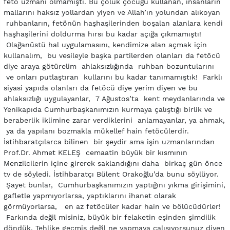
fetö uzmanı olmamıştı. Bu çoluk çocuğu kullanan, insanların
mallarını haksız yollardan yiyen ve Allah’ın yolundan alıkoyan
ruhbanların, fetönün haşhaşilerinden boşalan alanlara kendi
haşhaşilerini doldurma hırsı bu kadar açığa çıkmamıştı!
Olağanüstü hal uygulamasını, kendimize alan açmak için
kullanalım, bu vesileyle başka partilerden olanları da fetöcü
diye araya götürelim ahlaksızlığında ruhban bozuntularını
ve onları putlaştıran kullarını bu kadar tanımamıştık! Farklı
siyasi yapıda olanları da fetöcü diye yerim diyen ve bu
ahlaksızlığı uygulayanlar, 7 Ağustos’ta kent meydanlarında ve
Yenikapıda Cumhurbaşkanımızın kurmaya çalıştığı birlik ve
beraberlik iklimine zarar verdiklerini anlamayanlar, ya ahmak,
ya da yapılanı bozmakla mükellef hain fetöcülerdir.
İstihbaratçılarca bilinen bir şeydir ama işin uzmanlarından
Prof.Dr. Ahmet KELEŞ cemaatin büyük bir kısmının
Menzilcilerin içine girerek saklandığını daha birkaç gün önce
tv de söyledi. İstihbaratçı Bülent Orakoğlu’da bunu söylüyor.
Şayet bunlar, Cumhurbaşkanımızın yaptığını yıkma girişimini,
gafletle yapmıyorlarsa, yaptıklarını ihanet olarak
görmüyorlarsa, en az fetöcüler kadar hain ve bölücüdürler!
Farkında değil misiniz, büyük bir felaketin eşinden şimdilik
döndük. Tehlike geçmiş değil ne yapmaya çalışıyorsunuz diyen