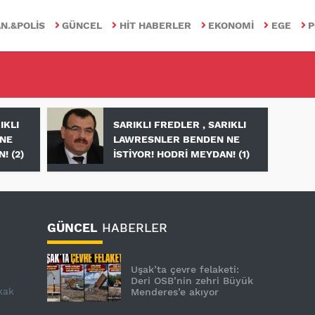
N.&POLIS
GÜNCEL
HIT HABERLER
EKONOMI
EGE
P
IKLI
SARIKLI FREDLER , SARIKLI
NE
LAWRESNLER BENDEN NE
! (2)
İSTİYOR! HODRİ MEYDAN! (1)
GÜNCEL
HABERLER
Uşak’ta çevre felaketi:
Deri OSB’nin zehri Büyük
kak
Menderes’e akıyor