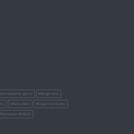
art Kadınlar günü
#Müge Anlı
ru
#Azra Akın
#Uşak Kız Yurdu
#Ramazan Bülbül