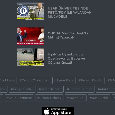
UŞAK ÜNİVERİTESİNDE
FETÖ/PDY İLE YALANDAN
MÜCADELE!
CHP 14 Mart'ta Uşak’ta
Miting Yapacak
Uşak’ta Uyuşturucu
Operasyonu: Baba ve
Oğluna Gözaltı
ivril kaza
#Cengiz Tükenmez
#Eşme Kaza
#Beraat Kandili
#8 M
sesi
#Kanyon Koleji
#Kadir Salman
#Tuncer Salman
#Atakan Ko
ı
#Salih Söznmez
#Gizem Gökçay
#Hakan Şal
#Uşak Şehit