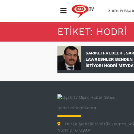
ADLIYE&JA
ETIKET: HODRİ
SARIKLI FREDLER , SAR
LAWRESNLER BENDEN 
İSTİYOR! HODRİ MEYDAN
haber-sistemi.com
Durak Mahallesi Yörük Hamza So
No:11 D: 6 UŞAK