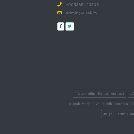
+905365420506
admin@usak.tv
#Uşak bilim Sanat merkezi
#Ç
#Uşak Mesleki ve Teknik Anadolu Li
#Uşak Tarım Fuar