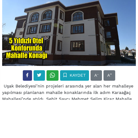
-
+
KAYDET
A
A
Uşak Belediyesi’nin projeleri arasında yer alan her mahalleye
yapılması planlanan mahalle konaklarında ilk adım Karaağaç
Mahallesi’nde atıldı. Şehit Savcı Mehmet Selim Kiraz Mahalle
Konağı açılışı henüz yapılmamasına rağmen görenler
tarafından tam not aldı. Selçuklu mimarisi örneklerini
barındıran konak, mahalle halkına birçok anlamda fayda
verecek.
Mahallemize armağan ediyoruz