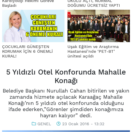
Kardiyoloji Hekimi Göreve
OKULU AÇTI, NORMAL
Başladı
DOĞUMU ÜCRETSİZ YAPTI
ÇOCUKLARI GÜNEŞTEN
Uşak Eğitim ve Araştırma
KORUMAK İÇİN 6 ÖNEMLİ
Hastanesi’nde ‘PET-BT’
KURAL!
ünitesi açıldı
5 Yıldızlı Otel Konforunda Mahalle
Konağı
Belediye Başkanı Nurullah Cahan bitirilen ve yakın
zamanda hizmete açılacak Karaağaç Mahalle
Konağı’nın 5 yıldızlı otel konforunda olduğunu
ifade ederken,”Görenler şimdiden konağımıza
hayran kalıyor” dedi.
GENEL
23 Ocak 2016 - 13:32