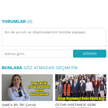
YORUMLAR
(0)
GÖNDER
BUNLARA
GÖZ ATMADAN GEÇMEYIN
Uşak’a Bir İlk! Çocuk
ÖZTAN HASTANESİ GEBE