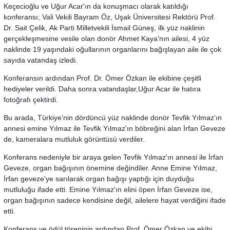
Keçecioğlu ve Uğur Acar'ın da konuşmacı olarak katıldığı
konferansı; Vali Vekili Bayram Öz, Uşak Üniversitesi Rektörü Prof.
Dr. Sait Çelik, Ak Parti Milletvekili İsmail Güneş, ilk yüz naklinin
gerçekleşmesine vesile olan donör Ahmet Kaya'nın ailesi, 4 yüz
naklinde 19 yaşındaki oğullarının organlarını bağışlayan aile ile çok
sayıda vatandaş izledi.
Konferansın ardından Prof. Dr. Ömer Özkan ile ekibine çeşitli
hediyeler verildi. Daha sonra vatandaşlar,Uğur Acar ile hatıra
fotoğrafı çektirdi.
Bu arada, Türkiye'nin dördüncü yüz naklinde donör Tevfik Yılmaz'ın
annesi emine Yılmaz ile Tevfik Yılmaz'ın böbreğini alan İrfan Geveze
de, kameralara mutluluk görüntüsü verdiler.
Konferans nedeniyle bir araya gelen Tevfik Yılmaz'ın annesi ile İrfan
Geveze, organ bağışının önemine değindiler. Anne Emine Yılmaz,
İrfan geveze'ye sarılarak organ bağışı yaptığı için duyduğu
mutluluğu ifade etti. Emine Yılmaz'ın elini öpen İrfan Geveze ise,
organ bağışının sadece kendisine değil, ailelere hayat verdiğini ifade
etti.
Konferans ve ödül töreninin ardından Prof. Ömer Özkan ve ekibi