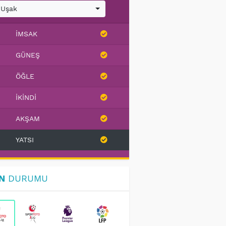
Uşak
İMSAK
GÜNEŞ
ÖĞLE
İKINDI
AKŞAM
YATSI
N
DURUMU