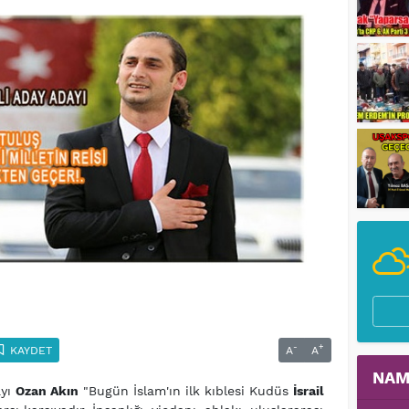
-
+
KAYDET
A
A
NAM
ayı
Ozan Akın
"Bugün İslam'ın ilk kıblesi Kudüs
İsrail