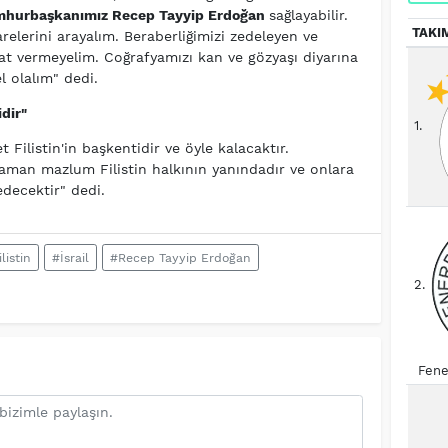
hurbaşkanımız
Recep Tayyip Erdoğan
sağlayabilir.
TAKI
elerini arayalım. Beraberliğimizi zedeleyen ve
at vermeyelim. Coğrafyamızı kan ve gözyaşı diyarına
l olalım" dedi.
dir"
1.
et Filistin'in başkentidir ve öyle kalacaktır.
 zaman mazlum Filistin halkının yanındadır ve onlara
decektir" dedi.
listin
#İsrail
#Recep Tayyip Erdoğan
2.
Fene