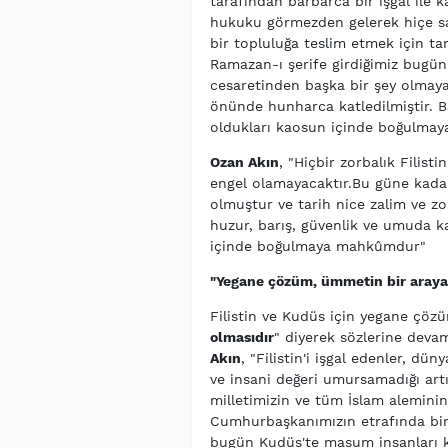
tarafından barbarca bir işgal ile kar
hukuku görmezden gelerek hiçe sa
bir topluluğa teslim etmek için ta
Ramazan-ı şerife girdiğimiz bugü
cesaretinden başka bir şey olma
önünde hunharca katledilmiştir. B
oldukları kaosun içinde boğulma
Ozan Akın
, "Hiçbir zorbalık Filistin
engel olamayacaktır.Bu güne kadar
olmuştur ve tarih nice zalim ve z
huzur, barış, güvenlik ve umuda k
içinde boğulmaya mahkûmdur"
"Yegane çözüm, ümmetin bir araya 
Filistin ve Kudüs için yegane çöz
olmasıdır
" diyerek sözlerine dev
Akın
, "Filistin'i işgal edenler, dü
ve insani değeri umursamadığı art
milletimizin ve tüm İslam alemini
Cumhurbaşkanımızın etrafında birl
bugün Kudüs'te masum insanları k