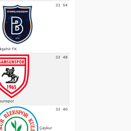
33
54
kşehir FK
33
48
unspor
33
40
Çaykur