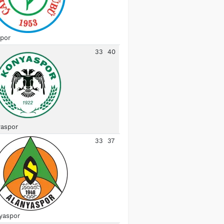
spor
33
40
aspor
33
37
yaspor