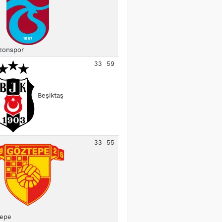
zonspor
33
59
Beşiktaş
33
55
epe