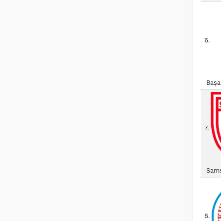
6.
Başa
7.
Sams
8.