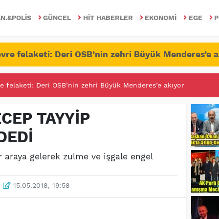
N.&POLIS
GÜNCEL
HIT HABERLER
EKONOMI
EGE
P
vre felaketi: Deri OSB’nin zehri Büyük Menderes’e a
RİTESİNDE FETÖ/PDY İLE YALANDAN MÜCADELE!
CEP TAYYİP
DEDİ
araya gelerek zulme ve işgale engel
15.05.2018, 19:58