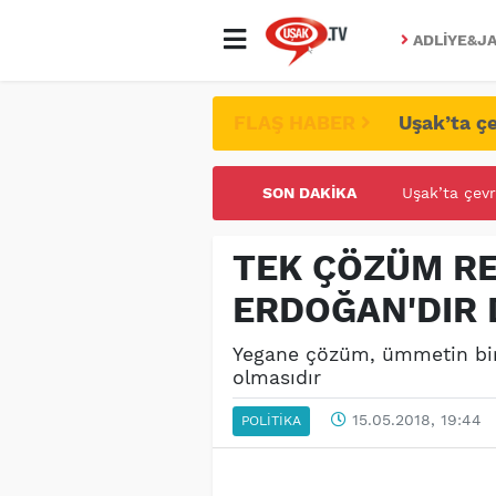
ADLIYE&JA
FLAŞ HABER
Uşak’ta çe
SON DAKIKA
UŞAK ÜNİVE
TEK ÇÖZÜM RE
ERDOĞAN'DIR 
Yegane çözüm, ümmetin bir 
olmasıdır
15.05.2018, 19:44
POLITIKA