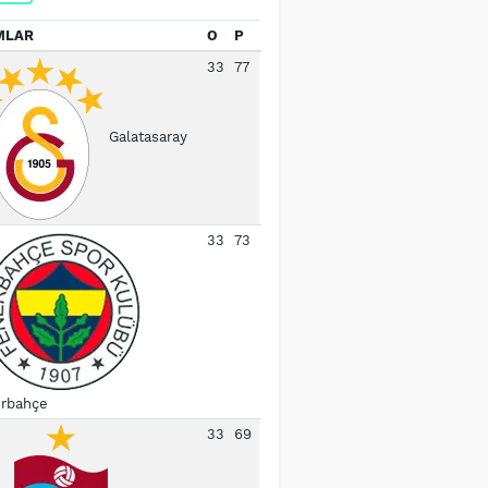
MLAR
O
P
33
77
Galatasaray
33
73
rbahçe
33
69