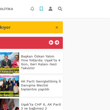
OLITIKA
×
kıyor
Başkan Özkan Yalım
Yine Yollarda: Uşak’ta 4
Gün, Geri Kalanı Gezi
Takvimi!
AK Parti Genişletilmiş İl
Danışma Meclisi
toplantısı yapıldı
Uşak’ta CHP 6, AK Parti
3 ve bağımsız 2