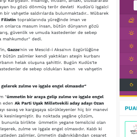
şı karşıyadır. İnsanlığı, vicdanı, ahlakı, uluslararası
yan bu gözü dönmüş terör devleti Kudüs'ü işgalci
m bir vahşetle saldırılarda bulunmaktadır.. Mübarek
n
Filistin
topraklarında yüreğinde iman ve
yan onlarca masum insan, bütün dünyanın gözü
arış, güvenlik ve umuda kastedenler de sebep
ya mahkumdur" dedi.
'in,
Gazze
'nin ve Mescid-i Aksa'nın özgürlüğüne
 bütün zalimler kendi yaktıkları ateşin kurbanı
orbanın helak oluşuna şahittir. Bugün Kudüs'te
astedenler de sebep oldukları kanın ve vahşetin
gelerek zulme ve işgale engel olmasıdır"
üm "
ümmetin bir araya gelip zulme ve işgale engel
am eden
Ak Parti Uşak Milletvekili aday adayı Ozan
PUA
nyayı savaş ve kargaşaya sürükleyenler hiç bir manevi
ık kesinleşmiştir. Bu noktada yegâne çözüm,
n bununla birlikte ümmetin yegane temsilcisi olan
eşerek, zulme ve işgale engel olmasıdır. Kaldı ki
atleden zalimler, ümmetin dağınıklığından cesaret