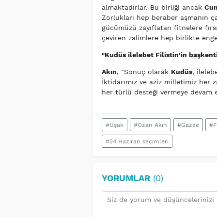
almaktadırlar. Bu birliği ancak
Cum
Zorlukları hep beraber aşmanın çar
gücümüzü zayıflatan fitnelere fırs
çeviren zalimlere hep birlikte enge
"Kudüs ilelebet Filistin'in başkenti
Akın
, "Sonuç olarak
Kudüs
, ileleb
İktidarımız ve aziz milletimiz her
her türlü desteği vermeye devam e
#Uşak
#Ozan Akın
#Gazze
#Fi
#24 Haziran seçimleri
YORUMLAR
(0)