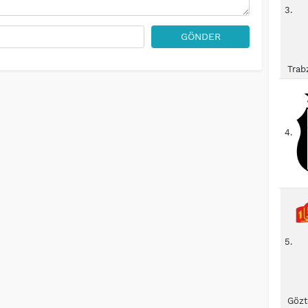
3.
GÖNDER
Trab
4.
5.
Gözt