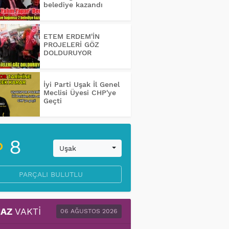
belediye kazandı
ETEM ERDEM'İN
PROJELERİ GÖZ
DOLDURUYOR
İyi Parti Uşak İl Genel
Meclisi Üyesi CHP'ye
Geçti
8
Uşak
PARÇALI BULUTLU
AZ
VAKTI
06 AĞUSTOS 2026