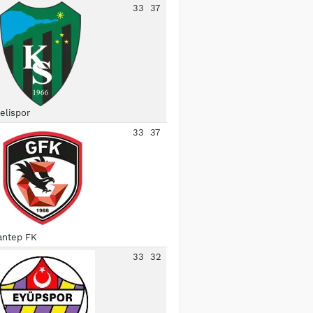
33
37
elispor
33
37
antep FK
33
32