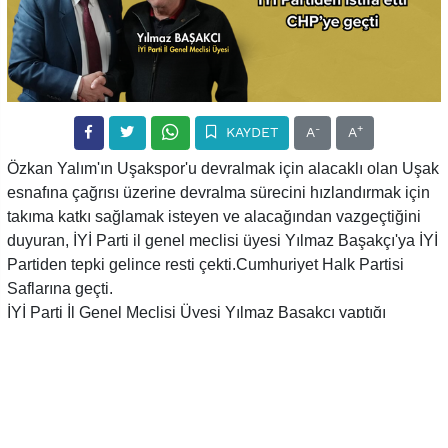
-
+
KAYDET
A
A
Özkan Yalım'ın Uşakspor'u devralmak için alacaklı olan Uşak
esnafına çağrısı üzerine devralma sürecini hızlandırmak için
takıma katkı sağlamak isteyen ve alacağından vazgeçtiğini
duyuran, İYİ Parti il genel meclisi üyesi Yılmaz Başakçı'ya İYİ
Partiden tepki gelince resti çekti.Cumhuriyet Halk Partisi
Saflarına geçti.
İYİ Parti İl Genel Meclisi Üyesi Yılmaz Başakcı yaptığı
açıklamada;
''Uşakspor’un Özkan Yalım tarafından devralma
çalışmalarının başlaması üzerine Uşakspor’a destek için
Uşakspor’dan alacaklarını sildim bunun üzerine İYİ Parti
Uşak İl, İlçe yöneticilerinden şahsıma bir çok arama geldi ve