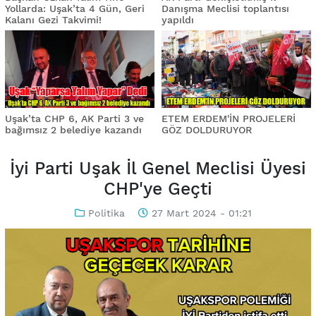
Yollarda: Uşak’ta 4 Gün, Geri
Danışma Meclisi toplantısı
Kalanı Gezi Takvimi!
yapıldı
Uşak’ta CHP 6, AK Parti 3 ve
ETEM ERDEM'İN PROJELERİ
bağımsız 2 belediye kazandı
GÖZ DOLDURUYOR
İyi Parti Uşak İl Genel Meclisi Üyesi
CHP'ye Geçti
Politika
27 Mart 2024 - 01:21