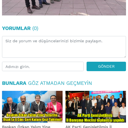
YORUMLAR
(0)
GÖNDER
BUNLARA
GÖZ ATMADAN GEÇMEYIN
Başkan Özkan Yalım Yine
AK Parti Genişletilmiş İl