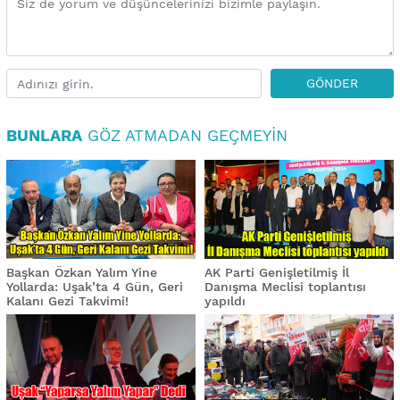
GÖNDER
BUNLARA
GÖZ ATMADAN GEÇMEYIN
Başkan Özkan Yalım Yine
AK Parti Genişletilmiş İl
Yollarda: Uşak’ta 4 Gün, Geri
Danışma Meclisi toplantısı
Kalanı Gezi Takvimi!
yapıldı