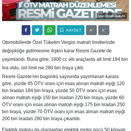
-
+
KAYDET
A
A
Otomobillerde Özel Tüketim Vergisi matrah limitlerinde
değişikliğe gidilmesine ilişkin karar Resmi Gazete’de
yayımlandı. Buna göre, 1600 cc altı araçlarda alt limit 184 bin
lira oldu, üst limit ise 280 bin liraya çıktı.
Resmi Gazete'nin bugünkü sayısında yayımlanan karara
göre, yüzde 45 ÖTV oranı için esas alınan matrah eşiği 120
bin liradan 184 bin liraya, yüzde 50 ÖTV oranı için esas
alınan matrah eşiği 150 bin liradan 220 bin liraya, yüzde 60
ÖTV oranı için esas alınan matrah eşiği 175 bin liradan 250
bin liraya, yüzde 70 ÖTV oranı için esas alınan matrah eşiği
200 bin liradan 280 bin liraya çıkarıldı.
Elektrik motoru da olanlardan elektrik motor gücü 50 kilovatı