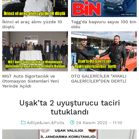
İkinci el araç alımı yüzde 10
Togg'da başvuru sayısı 100 bin
düştü
oldu
MGT Auto Sigortacılık ve
OTO GALERİCİLER "AYAKLI
Otomasyon Sistemleri Yeni
GALERİCİLER"DEN DERTLİ
Yerinde Açıldı
Uşak’ta 2 uyuşturucu taciri
tutuklandı
Adliye&Jan.&Polis
24 Kasım 2022 - 11:10