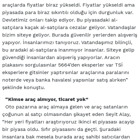
araçlarda fiyatlar biraz yükseldi. Fiyatlar yükseldi ama
piyasada para biraz sıkıntılı olduğu için durgunluk var.
Devletimiz onları takip ediyor. Bu piyasadaki al-
satçılara kaçak al-satçılara cezalar geliyor. Vatandaşlar
bizim siteye geliyor. Burada güvenilir yerlerden alışveriş
yapıyor. İnsanlarımızı tanıyoruz. Vatandaşımız bilinçli,
bu aradaki al-satçılara inanmıyor insanlar. Siteye gelip
güvendiği insanlardan alışveriş yapıyorlar. Aracın
plakasını sorgulasınlar 5664’den eksperler var TSİ
eksperlere gitsinler yaptırsınlar araçlarına paralarını
noterde veya banka havalesi yapsınlar satış alırken”
şeklinde konuştu.
“Kimse araç almıyor, ticaret yok”
Oto pazarına araç almaya gelen ve araç satanların
çoğunun al satçı olmasından şikayet eden Seyit Alay,
“Her yeri fiyatları araştırıyoruz ikinci el piyasası acayip
bir piyasa oldu. Sıfır piyasasını da geçti. Şuradaki
insanlara bak mesela burada araç sahibi satıcılardan