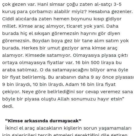
çok gezen var. Hani simsar çoğu zaten al-satçı 3-5
kuruş para çorbamızı alabilir miyiz? Hesabına gezenler.
Ciddi alıcılarda zaten hemen boynunu kısıp gidiyor
millet. Kimse araç almıyor, ticaret yok yani. Daha
burada hiç el sıkışan göremezsin hayrını gör diyen
göremezsin. Boydan boya gez bir tane alım satım yok
burada. Herkes bir umut geziyor ama kimse araç
alamıyor. Kimsede satamıyor. Olmayasıya piyasa çıktı
ortaya olmayasıya fiyatlar var. 16 bin 500 liraya bu
araba satılmaz. O da satamayacağını biliyor ama öyle
bir fiyat belirlemiş. Bu arabanın daha 9 ay önce piyasası
9 bin liraydı, 10 bin liraydı. Adam 16 bin lira fiyat
çekiyor. Neye göre belirlediğini sor cevap veremez sana
böyle bir piyasa oluştu Allah sonumuzu hayır etsin”
dedi.
“Kimse arkasında durmayacak”
İkinci el araç alacakların kişilerin sorun yaşamamaları
için galericileri tercih etmeleri gerektiğini dile getiren