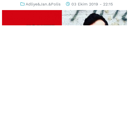
Adliye&Jan.&Polis
03 Ekim 2019 - 22:15
-
+
KAYDET
A
A
Uşak’ta ki tüyler ürpertici olay Cumhuriyet mahallesi
Sigorta evlerinde meydana geldi. 71 Yaşındaki Fadime
Bozbay dan haber alamayan yakınları çilingir yardımı
ile kapıyı açtıklarında yaşlı kadının cesedi ile