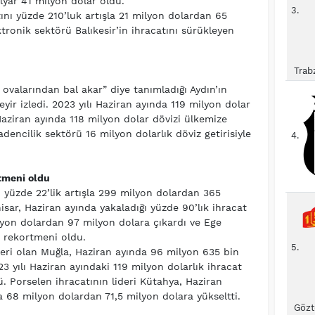
ilyar 41 milyon dolar oldu.
3.
tını yüzde 210’luk artışla 21 milyon dolardan 65
tronik sektörü Balıkesir’in ihracatını sürükleyen
Trab
 ovalarından bal akar” diye tanımladığı Aydın’ın
eyir izledi. 2023 yılı Haziran ayında 119 milyon dolar
Haziran ayında 118 milyon dolar dövizi ülkemize
dencilik sektörü 16 milyon dolarlık döviz getirisiyle
4.
rtmeni oldu
nı yüzde 22’lik artışla 299 milyon dolardan 365
isar, Haziran ayında yakaladığı yüzde 90’lık ihracat
milyon dolardan 97 milyon dolara çıkardı ve Ege
ış rekortmeni oldu.
5.
deri olan Muğla, Haziran ayında 96 milyon 635 bin
3 yılı Haziran ayındaki 119 milyon dolarlık ihracat
ü. Porselen ihracatının lideri Kütahya, Haziran
la 68 milyon dolardan 71,5 milyon dolara yükseltti.
Gözt