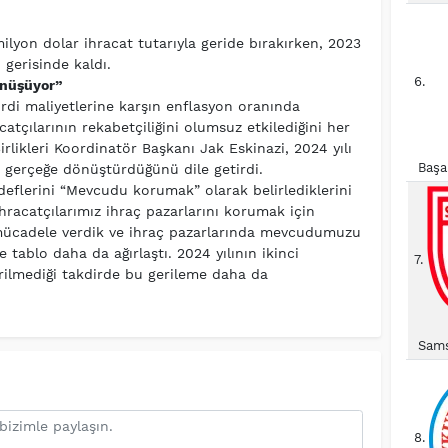
milyon dolar ihracat tutarıyla geride bırakırken, 2023
 gerisinde kaldı.
6.
önüşüyor”
rdi maliyetlerine karşın enflasyon oranında
tçılarının rekabetçiliğini olumsuz etkilediğini her
Birlikleri Koordinatör Başkanı Jak Eskinazi, 2024 yılı
Başa
nı gerçeğe dönüştürdüğünü dile getirdi.
deflerini “Mevcudu korumak” olarak belirlediklerini
ihracatçılarımız ihraç pazarlarını korumak için
mücadele verdik ve ihraç pazarlarında mevcudumuzu
 tablo daha da ağırlaştı. 2024 yılının ikinci
7.
erilmediği takdirde bu gerileme daha da
Sams
8.