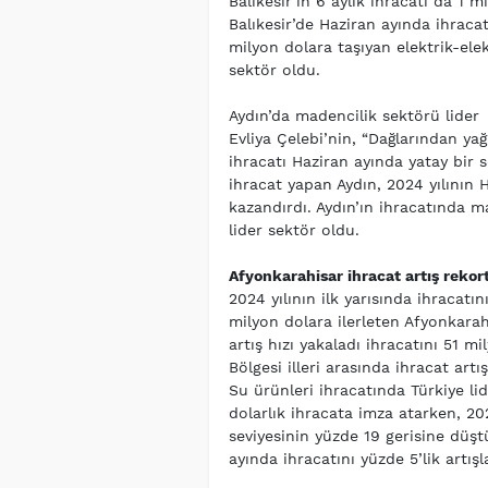
Balıkesir’in 6 aylık ihracatı da 1 m
Balıkesir’de Haziran ayında ihraca
milyon dolara taşıyan elektrik-elek
sektör oldu.
Aydın’da madencilik sektörü lider
Evliya Çelebi’nin, “Dağlarından yağ
ihracatı Haziran ayında yatay bir s
ihracat yapan Aydın, 2024 yılının 
kazandırdı. Aydın’ın ihracatında ma
lider sektör oldu.
Afyonkarahisar ihracat artış reko
2024 yılının ilk yarısında ihracatı
milyon dolara ilerleten Afyonkarah
artış hızı yakaladı ihracatını 51 
Bölgesi illeri arasında ihracat art
Su ürünleri ihracatında Türkiye li
dolarlık ihracata imza atarken, 202
seviyesinin yüzde 19 gerisine düşt
ayında ihracatını yüzde 5’lik artış