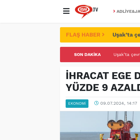
ADLIYE&JA
FLAŞ HABER
Uşak’ta çe
Uşak’ta çevr
SON DAKIKA
UŞAK ÜNİVE
İHRACAT EGE D
YÜZDE 9 AZAL
09.07.2024, 14:17
EKONOMI