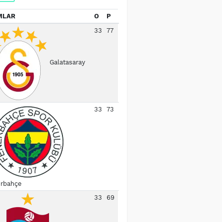
MLAR
O
P
33
77
Galatasaray
33
73
rbahçe
33
69