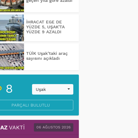
geçen yıla göre azaldı
İHRACAT EGE DE
YÜZDE 5, UŞAK'TA
YÜZDE 9 AZALDI
TÜİK Uşak’taki araç
sayısını açıkladı
8
Uşak
PARÇALI BULUTLU
AZ
VAKTI
06 AĞUSTOS 2026