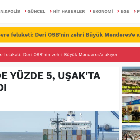
N.&POLIS
GÜNCEL
HIT HABERLER
EKONOMI
EGE
P
vre felaketi: Deri OSB’nin zehri Büyük Menderes’e a
e felaketi: Deri OSB’nin zehri Büyük Menderes’e akıyor
RİTESİNDE FETÖ/PDY İLE YALANDAN MÜCADELE!
E YÜZDE 5, UŞAK'TA
DI