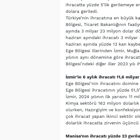
ihracatta yüzde 5’lik gerilemeye e
dolara geriledi.
Türkiye’nin ihracatına en büyük k
Bölgesi, Ticaret Bakanlığının faaliy
ayında 3 milyar 23 milyon dolar döv
haziran ayındaki ihracatı 3 milyar
haziran ayında yüzde 13 kan kaybett
Ege Bölgesi illerinden İzmir, Muğla
yılının aynı dönemine göre ihracat
Bölgesi’ndeki diğer iller 2023 yılı
İzmir’in 6 aylık ihracatı 11,6 milyar
Ege Bölgesi’nin ihracatını domine 
Ege Bölgesi ihracatının yüzde 51,5’
İzmir, 2024 yılının ilk yarısını 11 
Kimya sektörü 162 milyon dolarlık 
olurken, Hazırgiyim ve konfeksiyon
çok ihracat yapan ikinci sektör o
dolarlık ihracatla zirvenin üçünc
Manisa’nın ihracatı yüzde 23 gerile