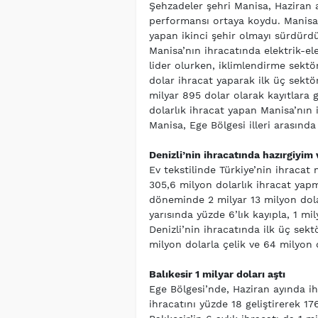
Şehzadeler şehri Manisa, Haziran 
performansı ortaya koydu. Manisa,
yapan ikinci şehir olmayı sürdürdü
Manisa’nın ihracatında elektrik-el
lider olurken, iklimlendirme sekt
dolar ihracat yaparak ilk üç sektör
milyar 895 dolar olarak kayıtlara g
dolarlık ihracat yapan Manisa’nın i
Manisa, Ege Bölgesi illeri arasında
Denizli’nin ihracatında hazırgiyim
Ev tekstilinde Türkiye’nin ihraca
305,6 milyon dolarlık ihracat yapm
döneminde 2 milyar 13 milyon dolar
yarısında yüzde 6’lık kayıpla, 1 mi
Denizli’nin ihracatında ilk üç sek
milyon dolarla çelik ve 64 milyon d
Balıkesir 1 milyar doları aştı
Ege Bölgesi’nde, Haziran ayında ihr
ihracatını yüzde 18 geliştirerek 17