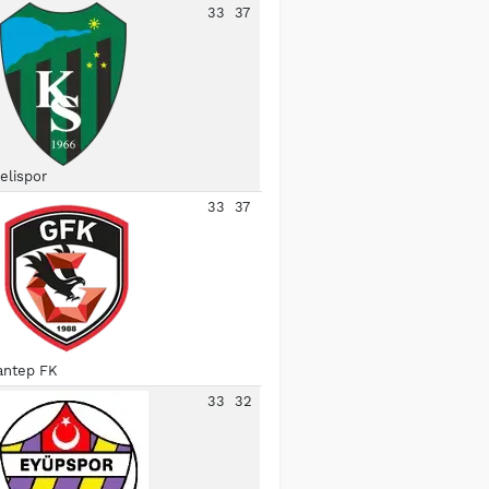
33
37
elispor
33
37
antep FK
33
32