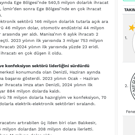
ayında Ege Bölgesi’nde 540,5 milyon dolarlık ihracat
 İzmir’den sonra Ege Bölgesi’nde en çok ihracat
TAKI
.
ektronik sektörü 146 milyon dolarlık tutarla açık ara
örü 46 milyon dolar, otomotiv endüstrisi 44 milyon
 arasında yer aldı. Manisa’nın 6 aylık ihracatı 2
1.
eçti. 2023 yılının ilk yarısında 3 milyar 753 milyon
hracatı 2024 yılının ilk yarısında yüzde 23 eridi.
 ihracatı en çok düşen il oldu.
 ve konfeksiyon sektörü liderliğini sürdürdü
t merkezi konumunda olan Denizli, Haziran ayında
a başarısı gösterdi. 2023 yılının Ocak - Haziran
 ihracata imza atan Denizli, 2024 yılının ilk
2.
lyar 884 milyon dolarda kaldı.
törü 78 milyon dolarla hazırgiyim ve konfeksiyon, 70
olarla elektrik-elektronik sektörleri sıralandı.
Fene
acatını artırabilen üç ilden biri olan Balıkesir,
6 milyon dolardan 208 milyon dolara ilerletti.