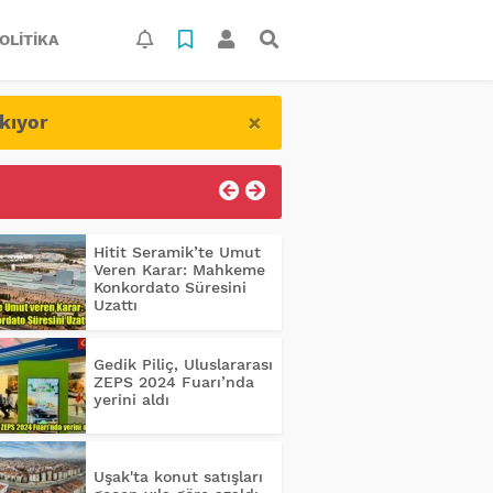
OLITIKA
×
kıyor
Hitit Seramik’te Umut
Veren Karar: Mahkeme
Konkordato Süresini
Uzattı
Gedik Piliç, Uluslararası
ZEPS 2024 Fuarı’nda
yerini aldı
Uşak'ta konut satışları