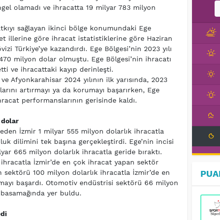
ngel olamadı ve ihracatta 19 milyar 783 milyon
atkıyı sağlayan ikinci bölge konumundaki Ege
et illerine göre ihracat istatistiklerine göre Haziran
izi Türkiye’ye kazandırdı. Ege Bölgesi’nin 2023 yılı
 470 milyon dolar olmuştu. Ege Bölgesi’nin ihracatı
i ve ihracattaki kayıp derinleşti.
 ve Afyonkarahisar 2024 yılının ilk yarısında, 2023
larını artırmayı ya da korumayı başarırken, Ege
 ihracat performanslarının gerisinde kaldı.
 dolar
eden İzmir 1 milyar 555 milyon dolarlık ihracatla
luk dilimini tek başına gerçekleştirdi. Ege’nin incisi
milyar 665 milyon dolarlık ihracatla geride bıraktı.
ihracatla İzmir’de en çok ihracat yapan sektör
 sektörü 100 milyon dolarlık ihracatla İzmir’de en
PUA
lmayı başardı. Otomotiv endüstrisi sektörü 66 milyon
ü basamağında yer buldu.
di