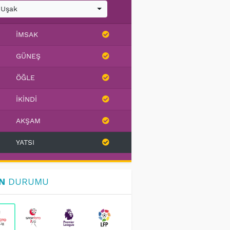
Uşak
İMSAK
GÜNEŞ
ÖĞLE
İKINDI
AKŞAM
YATSI
N
DURUMU