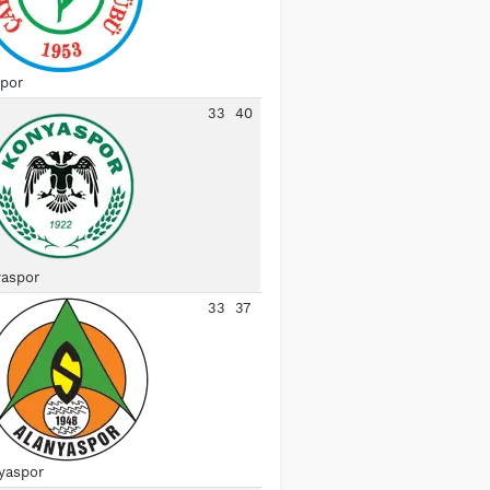
spor
33
40
aspor
33
37
yaspor