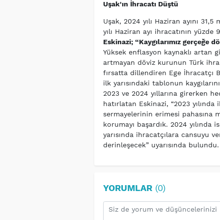
Uşak'ın İhracatı Düştü
Uşak, 2024 yılı Haziran ayını 31,5 
yılı Haziran ayı ihracatının yüzde 9
Eskinazi; “Kaygılarımız gerçeğe d
Yüksek enflasyon kaynaklı artan gi
artmayan döviz kurunun Türk ihraca
fırsatta dillendiren Ege İhracatçı 
ilk yarısındaki tablonun kaygıları
2023 ve 2024 yıllarına girerken he
hatırlatan Eskinazi, “2023 yılında 
sermayelerinin erimesi pahasına 
korumayı başardık. 2024 yılında ise
yarısında ihracatçılara cansuyu v
derinleşecek” uyarısında bulundu.
YORUMLAR
(0)