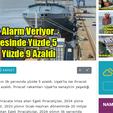
-
+
KAYDET
A
A
ın ilk yarısında yüzde 5 azaldı. Uşak'ta ise ihracat
azaldı. İhracat rakamları Uşak'ta sanayicin yaşadığı
.
hracata imza atan Egeli ihracatçılar, 2024 yılına
NAM
i. 2023 yılının Ocak-Haziran döneminde 20 milyar
an Egeli ihracatçılar, 2024 yılının ilk yarısında