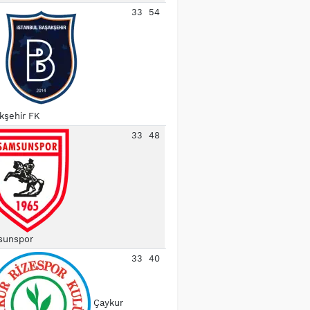
33
54
kşehir FK
33
48
unspor
33
40
Çaykur