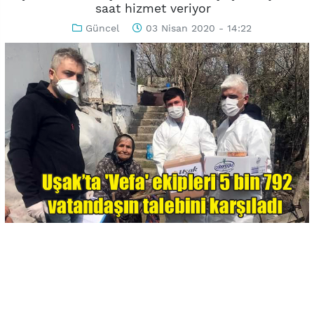
saat hizmet veriyor
Güncel
03 Nisan 2020 - 14:22
-
+
KAYDET
A
A
Uşak'ta 'Vefa Sosyal Destek Grubu' korona virüsle mücadele
kapsamında sokağa çıkması sınırlandırılan 65 yaş ve üstü ile
kronik hastalıkları olan vatandaşların son 24 saatte 465