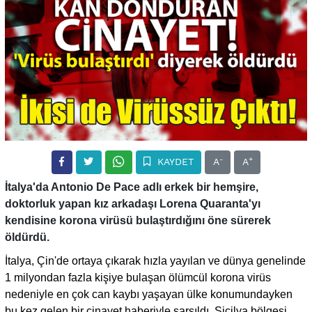
-
+
KAYDET
A
A
İtalya'da Antonio De Pace adlı erkek bir hemşire,
doktorluk yapan kız arkadaşı Lorena Quaranta'yı
kendisine korona virüsü bulaştırdığını öne sürerek
öldürdü.
İtalya, Çin'de ortaya çıkarak hızla yayılan ve dünya genelinde
1 milyondan fazla kişiye bulaşan ölümcül korona virüs
nedeniyle en çok can kaybı yaşayan ülke konumundayken
bu kez gelen bir cinayet haberiyle sarsıldı. Sicilya bölgesi