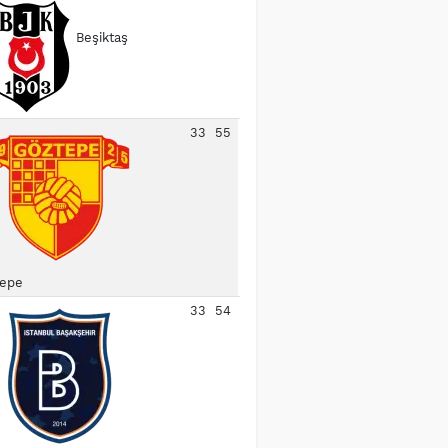
Beşiktaş
33
55
epe
33
54