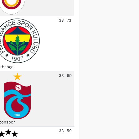
33
73
rbahçe
33
69
zonspor
33
59