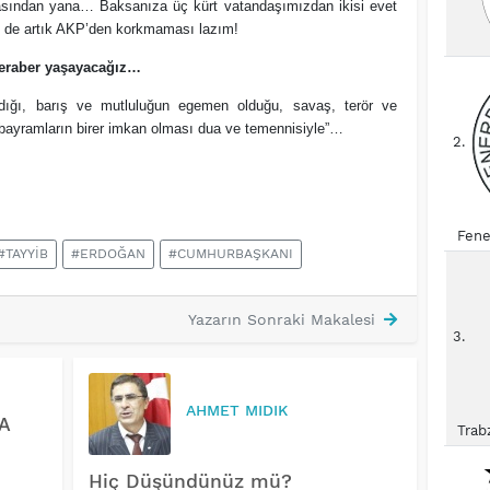
sından yana… Baksanıza üç kürt vatandaşımızdan ikisi evet
n de artık AKP’den korkmaması lazım!
eraber yaşayacağız…
dığı, barış ve mutluluğun egemen olduğu, savaş, terör ve
n bayramların birer imkan olması dua ve temennisiyle”…
2.
Fene
#TAYYİB
#ERDOĞAN
#CUMHURBAŞKANI
Yazarın Sonraki Makalesi
3.
AHMET MIDIK
A
Trab
Hiç Düşündünüz mü?