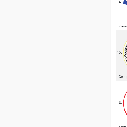
14.
Kası
15.
Gençl
16.