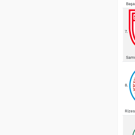
Başa
7.
Sams
8.
Rize