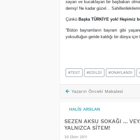
sayan ve kucaklayan bir başbakan olma
demiş! Ne kadar güzel… Sahillerdekileri
Çünkü
Başka TÜRKİYE yok! Hepimiz b
“Bütün bayramların bayram gibi yaşan
yoksulluğun geride kaldığı bir dünya içi
#TEST
#EDİLDİ
#ONAYLANDI
Yazarın Önceki Makalesi
HALIS ARSLAN
SEZEN AKSU SOKAĞI ... VEY
YALNIZCA SİTEM!
30 Ekim 2011