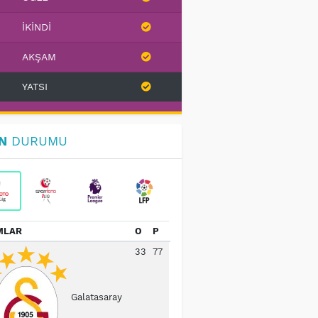
İKINDI
AKŞAM
YATSI
N
DURUMU
MLAR
O
P
33
77
Galatasaray