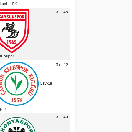
kşehir FK
33
48
unspor
33
40
Çaykur
spor
33
40