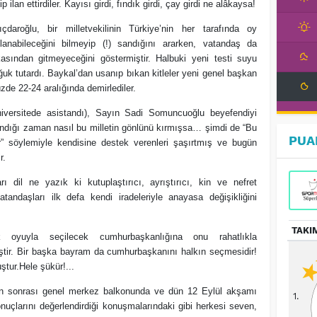
ip ilan ettirdiler. Kayısı girdi, fındık girdi, çay girdi ne alâkaysa!
lıçdaroğlu, bir milletvekilinin Türkiye’nin her tarafında oy
llanabileceğini bilmeyip (!) sandığını ararken, vatandaş da
kasından gitmeyeceğini göstermiştir. Halbuki yeni testi suyu
ğuk tutardı. Baykal’dan usanıp bıkan kitleler yeni genel başkan
de 22-24 aralığında demirlediler.
iversitede asistandı), Sayın Sadi Somuncuoğlu beyefendiyi
ndığı zaman nasıl bu milletin gönlünü kırmışsa… şimdi de “Bu
PUA
 söylemiyle kendisine destek verenleri şaşırtmış ve bugün
r.
ları dil ne yazık ki kutuplaştırıcı, ayrıştırıcı, kin ve nefret
ndaşları ilk defa kendi iradeleriyle anayasa değişikliğini
TAKI
k oyuyla seçilecek cumhurbaşkanlığına onu rahatlıkla
iştir. Bir başka bayram da cumhurbaşkanını halkın seçmesidir!
ştur.Hele şükür!...
in sonrası genel merkez balkonunda ve dün 12 Eylül akşamı
1.
uçlarını değerlendirdiği konuşmalarındaki gibi herkesi seven,