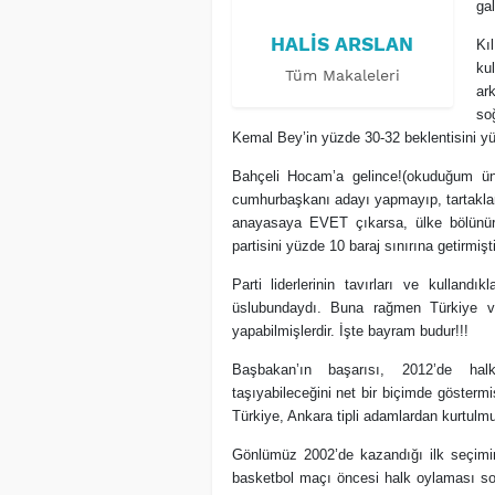
gal
HALIS ARSLAN
Kı
ku
Tüm Makaleleri
ar
so
Kemal Bey’in yüzde 30-32 beklentisini yüz
Bahçeli Hocam’a gelince!(okuduğum ün
cumhurbaşkanı adayı yapmayıp, tartakla
anayasaya EVET çıkarsa, ülke bölünür”
partisini yüzde 10 baraj sınırına getirmişti
Parti liderlerinin tavırları ve kullandık
üslubundaydı. Buna rağmen Türkiye vata
yapabilmişlerdir. İşte bayram budur!!!
Başbakan’ın başarısı, 2012’de hal
taşıyabileceğini net bir biçimde gösterm
Türkiye, Ankara tipli adamlardan kurtulmu
Gönlümüz 2002’de kazandığı ilk seçim
basketbol maçı öncesi halk oylaması son