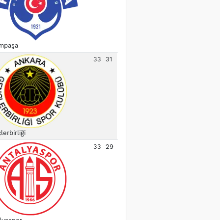
mpaşa
33
31
erbirliği
33
29