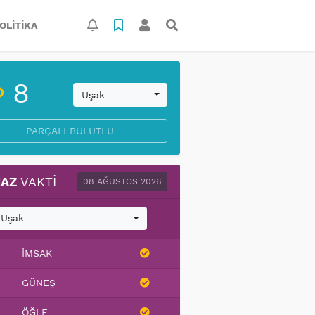
OLITIKA
8
Uşak
PARÇALI BULUTLU
AZ
VAKTI
08 AĞUSTOS 2026
Uşak
İMSAK
GÜNEŞ
ÖĞLE