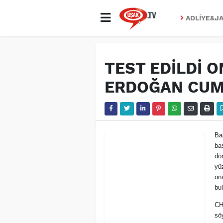
ADLIYE&JA
TEST EDİLDİ O
ERDOĞAN CUM
Ba
ba
dö
yü
on
bul
CH
sö