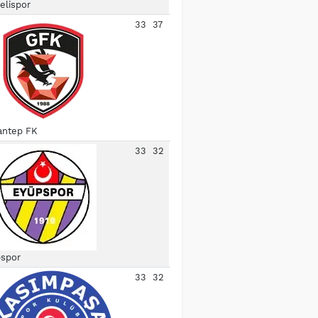
elispor
33
37
antep FK
33
32
spor
33
32