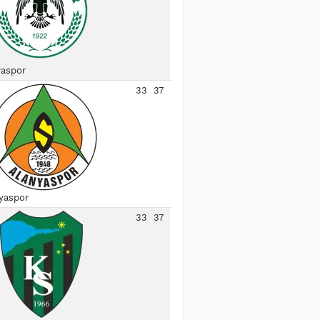
aspor
33
37
yaspor
33
37