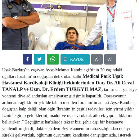
-
+
KAYDET
A
A
Uşak Bozkuş’ta yaşayan Ayşe-Mehmet Kambur çiftinin 20 yaşındaki
Medical Park Uşak
oğulları İbrahim’in doğuştan delik olan kalbi
Hastanesi Kardiyoloji Kliniği hekimlerinden Doç. Dr. Ali Cevat
TANALP ve Uzm. Dr. Erdem TÜRKYILMAZ,
tarafından şemsiye
yöntemi diye adlandırılan ameliyatsız girişimle kapatıldı. Operasyonun
ardından sağlıklı bir şekilde taburcu edilen İbrahim’in annesi Ayşe Kambur,
doğuştan kalp deliği olan oğlu İbrahim’in çeşitli tedavileri için yirmi yıldır
İzmir’e gidip geldiklerini, maddi ve manevi olarak ailecek yıprandıklarını
belirtirken,’’Geçtiğimiz haftalarda tekrar bizi şehir dışı bir hastaneye
yönlendirmişlerdi, doktor Erdem Bey’e annemim rahatsızlığından dolayı
sürekli geliyorduk, oğlumun durumunu kendisine danıştığımızda, istersek