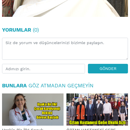
YORUMLAR
(0)
GÖNDER
BUNLARA
GÖZ ATMADAN GEÇMEYIN
Uşak’a Bir İlk! Çocuk
ÖZTAN HASTANESİ GEBE