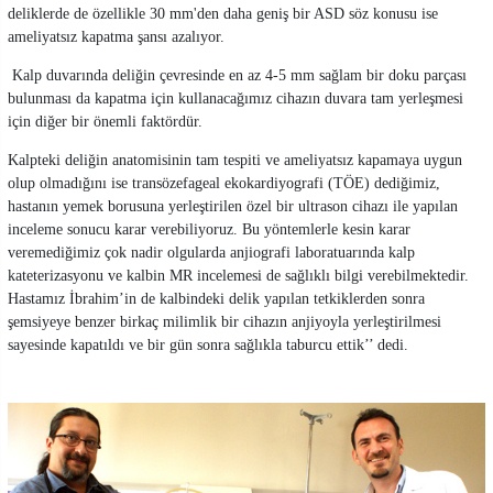
deliklerde de özellikle 30 mm'den daha geniş bir ASD söz konusu ise
ameliyatsız kapatma şansı azalıyor.
Kalp duvarında deliğin çevresinde en az 4-5 mm sağlam bir doku parçası
bulunması da kapatma için kullanacağımız cihazın duvara tam yerleşmesi
için diğer bir önemli faktördür.
Kalpteki deliğin anatomisinin tam tespiti ve ameliyatsız kapamaya uygun
olup olmadığını ise transözefageal ekokardiyografi (TÖE) dediğimiz,
hastanın yemek borusuna yerleştirilen özel bir ultrason cihazı ile yapılan
inceleme sonucu karar verebiliyoruz. Bu yöntemlerle kesin karar
veremediğimiz çok nadir olgularda anjiografi laboratuarında kalp
kateterizasyonu ve kalbin MR incelemesi de sağlıklı bilgi verebilmektedir.
Hastamız İbrahim’in de kalbindeki delik yapılan tetkiklerden sonra
şemsiyeye benzer birkaç milimlik bir cihazın anjiyoyla yerleştirilmesi
sayesinde kapatıldı ve bir gün sonra sağlıkla taburcu ettik’’ dedi.