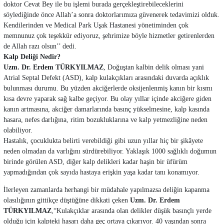
doktor Cevat Bey ile bu işlemi burada gerçekleştirebileceklerini
söylediğinde önce Allah’a sonra doktorlarımıza güvenerek tedavimizi olduk.
Kendilerinden ve Medical Park Uşak Hastanesi yönetiminden çok
memnunuz çok teşekkür ediyoruz, şehrimize böyle hizmetler getirenlerden
de Allah razı olsun’’ dedi.
Kalp Deliği Nedir?
Uzm. Dr. Erdem TÜRKYILMAZ
, Doğuştan kalbin delik olması yani
Atrial Septal Defekt (ASD), kalp kulakçıkları arasındaki duvarda açıklık
bulunması durumu. Bu yüzden akciğerlerde oksijenlenmiş kanın bir kısmı
kısa devre yaparak sağ kalbe geçiyor. Bu olay yıllar içinde akciğere giden
kanın artmasına, akciğer damarlarında basınç yükselmesine, kalp kasında
hasara, nefes darlığına, ritim bozukluklarına ve kalp yetmezliğine neden
olabiliyor.
Hastalık, çocuklukta belirti verebildiği gibi uzun yıllar hiç bir şikâyete
neden olmadan da varlığını sürdürebiliyor. Yaklaşık 1000 sağlıklı doğumun
birinde görülen ASD, diğer kalp delikleri kadar haşin bir üfürüm
yapmadığından çok sayıda hastaya erişkin yaşa kadar tanı konamıyor.
İlerleyen zamanlarda herhangi bir müdahale yapılmazsa deliğin kapanma
olasılığının gittikçe düştüğüne dikkati çeken
Uzm. Dr. Erdem
TÜRKYILMAZ
,“Kulakçıklar arasında olan delikler düşük basınçlı yerde
olduğu için kalpteki hasarı daha geç ortaya çıkarıyor. 40 yaşından sonra