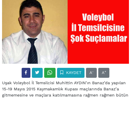
-
+
KAYDET
A
A
Uşak Voleybol İl Temsilcisi Muhittin AYDIN’ın Banaz’da yapılan
15-19 Mayıs 2015 Kaymakamlık Kupası maçlarında Banaz’a
gitmemesine ve maçlara katılmamasına rağmen rağmen bütün
cetvellere sonradan kendi ismini hakem olarak eklediği ve
haksız kazanç elde ettiği iddia ediliyor.
Uşak’ta yapılan minivoleybol maçlarında ise 1 hakem dışında
kimseye haber vermeyerek bütün maçlarda kendisinin görev
aldığı iddia ediliyor.