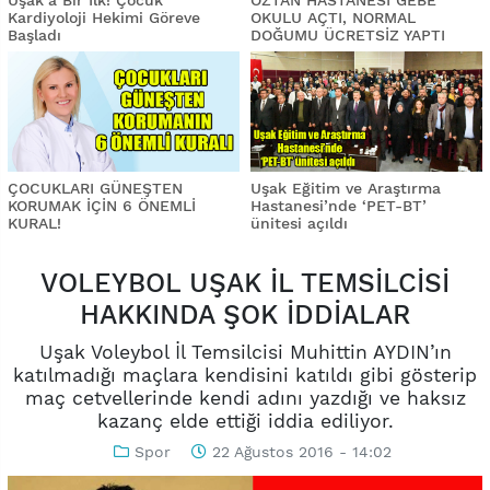
Kardiyoloji Hekimi Göreve
OKULU AÇTI, NORMAL
Başladı
DOĞUMU ÜCRETSİZ YAPTI
ÇOCUKLARI GÜNEŞTEN
Uşak Eğitim ve Araştırma
KORUMAK İÇİN 6 ÖNEMLİ
Hastanesi’nde ‘PET-BT’
KURAL!
ünitesi açıldı
VOLEYBOL UŞAK İL TEMSİLCİSİ
HAKKINDA ŞOK İDDİALAR
Uşak Voleybol İl Temsilcisi Muhittin AYDIN’ın
katılmadığı maçlara kendisini katıldı gibi gösterip
maç cetvellerinde kendi adını yazdığı ve haksız
kazanç elde ettiği iddia ediliyor.
Spor
22 Ağustos 2016 - 14:02