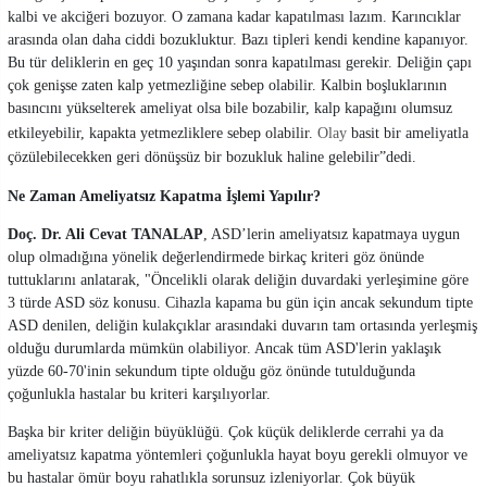
kalbi ve akciğeri bozuyor. O zamana kadar kapatılması lazım. Karıncıklar
arasında olan daha ciddi bozukluktur. Bazı tipleri kendi kendine kapanıyor.
Bu tür deliklerin en geç 10 yaşından sonra kapatılması gerekir. Deliğin çapı
çok genişse zaten kalp yetmezliğine sebep olabilir. Kalbin boşluklarının
basıncını yükselterek ameliyat olsa bile bozabilir, kalp kapağını olumsuz
etkileyebilir, kapakta yetmezliklere sebep olabilir.
Olay
basit bir ameliyatla
çözülebilecekken geri dönüşsüz bir bozukluk haline gelebilir”dedi.
Ne Zaman Ameliyatsız Kapatma İşlemi Yapılır?
Doç. Dr. Ali Cevat TANALAP
, ASD’lerin ameliyatsız kapatmaya uygun
olup olmadığına yönelik değerlendirmede birkaç kriteri göz önünde
tuttuklarını anlatarak, "Öncelikli olarak deliğin duvardaki yerleşimine göre
3 türde ASD söz konusu. Cihazla kapama bu gün için ancak sekundum tipte
ASD denilen, deliğin kulakçıklar arasındaki duvarın tam ortasında yerleşmiş
olduğu durumlarda mümkün olabiliyor. Ancak tüm ASD'lerin yaklaşık
yüzde 60-70'inin sekundum tipte olduğu göz önünde tutulduğunda
çoğunlukla hastalar bu kriteri karşılıyorlar.
Başka bir kriter deliğin büyüklüğü. Çok küçük deliklerde cerrahi ya da
ameliyatsız kapatma yöntemleri çoğunlukla hayat boyu gerekli olmuyor ve
bu hastalar ömür boyu rahatlıkla sorunsuz izleniyorlar. Çok büyük