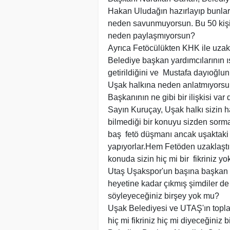
Hakan Uludağın hazırlayıp bunlar 
neden savunmuyorsun. Bu 50 kişi
neden paylaşmıyorsun?
Ayrıca Fetöcülükten KHK ile uzak
Belediye başkan yardımcılarının ısr
getirildiğini ve Mustafa dayıoğlu
Uşak halkına neden anlatmıyorsu
Başkanının ne gibi bir ilişkisi var 
Sayın Kuruçay, Uşak halkı sizin
bilmediği bir konuyu sizden sorm
baş fetö düşmanı ancak uşaktaki f
yapıyorlar.Hem Fetöden uzaklaştı
konuda sizin hiç mi bir fikriniz yok
Utaş Uşakspor'un başına başkan y
heyetine kadar çıkmış şimdiler de
söyleyeceğiniz birşey yok mu?
Uşak Belediyesi ve UTAŞ'ın topl
hiç mi fikriniz hiç mi diyeceğiniz b