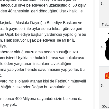
3.
fetöcüdür diye belediyeden uzaklaştırdığı 50 kişiyi
den 48 tanesinin geri döndüğünü Uşak halkı ile
laştırılan Mustafa Dayıoğlu Belediye Başkanı ve
Trab
arlı gayretleri ile aylar sonra tekrar göreve geri
nun Uşak belediye başkan yardımcısı yapıldığını bu
n. Halk soruyor Uşak Belediyesi ile MHP İL
diye.
4.
 haberdar olduğunuzu ama neden sustuğunuzu
amı istedi.Uşakta bir hukuk bürosu var hukukçusu
etöden yargılanan insanların avukatlığını
rma yapıyorlar hemde savunmasını yapıyorlar. Bu
.
ardımcısı olarak atanan kişi de Fetönün mütevelli
5.
 Mağdur İskender Doğan bu konularla ilgili
am borcu 400 Milyona dayanbdı sizin bu konu da
ir şey yok.
Gözt