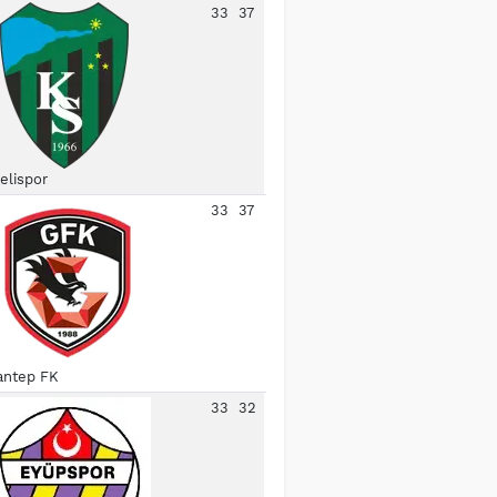
33
37
elispor
33
37
antep FK
33
32