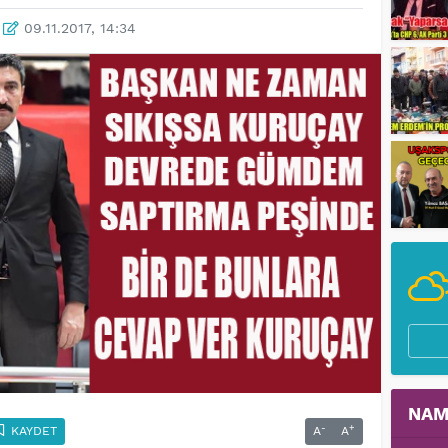
09.11.2017, 14:34
NAM
-
+
KAYDET
A
A