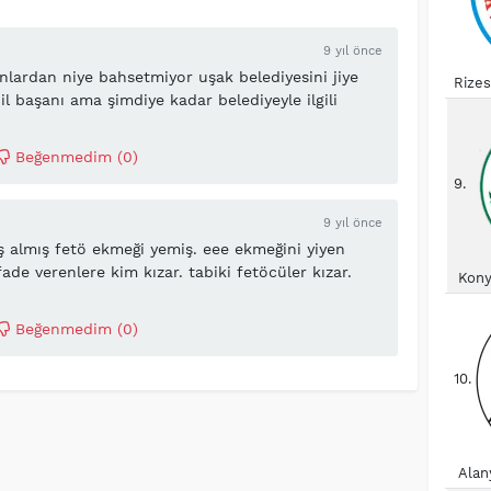
9 yıl önce
lardan niye bahsetmiyor uşak belediyesini jiye
Rize
il başanı ama şimdiye kadar belediyeyle ilgili
belediye mûkemmelmi de hiç muhalefet yapmıyor
i var çıksın açıklasın bizde anlayalım.
Beğenmedim (
0
)
9.
9 yıl önce
ş almış fetö ekmeği yemiş. eee ekmeğini yiyen
ifade verenlere kim kızar. tabiki fetöcüler kızar.
Kony
aşıp iftiralar atacağına kendi eşinin durumunu bi
a soruşturmayı yaptın. eline tutuşturulmuş
Beğenmedim (
0
)
ye hiç yakışmamış.
10.
Alan