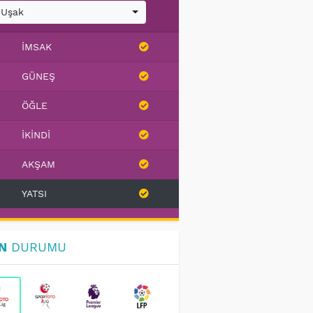
Uşak
İMSAK
GÜNEŞ
ÖĞLE
İKINDI
AKŞAM
YATSI
N
DURUMU