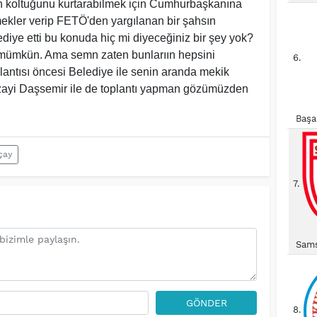
 koltuğunu kurtarabilmek için Cumhurbaşkanına
mekler verip FETÖ'den yargılanan bir şahsın
ediye etti bu konuda hiç mi diyeceğiniz bir şey yok?
 mümkün. Ama semn zaten bunlarıın hepsini
6.
lantısı öncesi Belediye ile senin aranda mekik
ayi Daşsemir ile de toplantı yapman gözümüzden
Başa
çay
7.
Sams
GÖNDER
8.