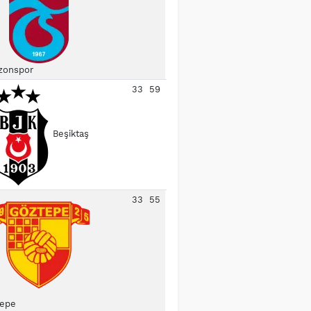
zonspor
33
59
Beşiktaş
33
55
epe