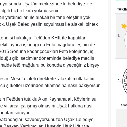
iriyorsunda Uşak'ın merkezinde ki belediye ile
TAKI
ilgili hiçbir fikrin yokmu senin.
yardımcıları ile alakalı bir tane eleştirin yok.
yok. Uşak Belediyesiin soyulması ile alakalı bir tek
1.
 kendisi hukukçu, Fetöden KHK ile kapatılan
kili ayrıca iş ortağı da Fetö mağduru, eşinin de
 2015 Sonuna kadar çocukları Fetö kolejinde, iş
olduğu gibi seçimler döneminde belediye meclis
şu halde fetö mağduru bu konuda diyeceğiniz birşey
sin. Mesela laleli direklerle alakalı mutlaka bir
2.
etöcü şirketler üzerinden alınmasına nasıl bakıyorsun
izin Fetöden tutuklu Akın Kayhana ait Köylerin su
Fene
ede yıllarca çalışmış olmasını Uşak halkına nasıl
unları soruyor.
vatandaşları savunuyorsunuzda Uşak Belediye
e Başkan Yardımcıları Hüseyin Ufuk Uğur ve