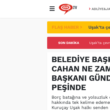
ADLIYE&JA
FLAŞ HABER
Uşak’ta çe
SON DAKIKA
UŞAK ÜNİVE
BELEDİYE BAŞ
CAHAN NE ZAM
BAŞKANI GÜN
PEŞİNDE
Borç batağına ve yolsuzluk
hakkında tek kelime edeme
Kuruçay Uşak halkı senden f