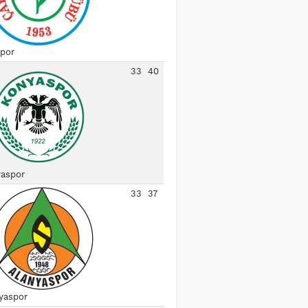
spor
33
40
aspor
33
37
yaspor