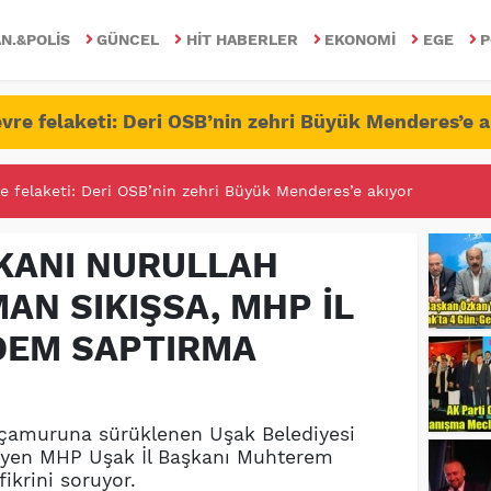
N.&POLIS
GÜNCEL
HIT HABERLER
EKONOMI
EGE
P
vre felaketi: Deri OSB’nin zehri Büyük Menderes’e a
RİTESİNDE FETÖ/PDY İLE YALANDAN MÜCADELE!
KANI NURULLAH
AN SIKIŞSA, MHP İL
DEM SAPTIRMA
 çamuruna sürüklenen Uşak Belediyesi
yen MHP Uşak İl Başkanı Muhterem
ikrini soruyor.