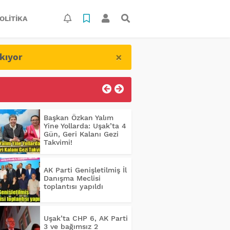
OLITIKA
×
kıyor
Başkan Özkan Yalım
Yine Yollarda: Uşak’ta 4
Gün, Geri Kalanı Gezi
Takvimi!
AK Parti Genişletilmiş İl
Danışma Meclisi
toplantısı yapıldı
Uşak’ta CHP 6, AK Parti
3 ve bağımsız 2