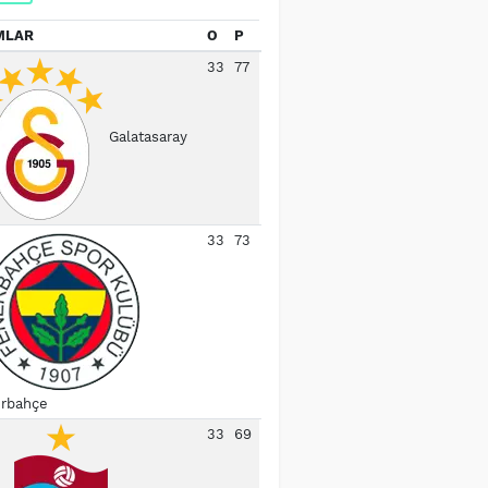
MLAR
O
P
33
77
Galatasaray
33
73
rbahçe
33
69