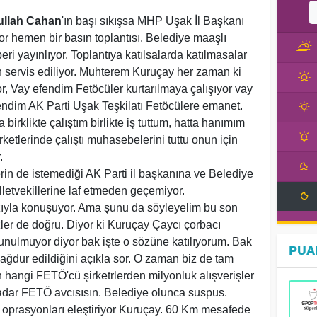
ullah Cahan
'ın başı sıkışsa MHP Uşak İl Başkanı
r hemen bir basın toplantısı. Belediye maaşlı
 yayınlıyor. Toplantıya katılsalarda katılmasalar
an servis ediliyor. Muhterem Kuruçay her zaman ki
yor, Vay efendim Fetöcüler kurtarılmaya çalışıyor vay
ndim AK Parti Uşak Teşkilatı Fetöcülere emanet.
 birklikte çalıştım birlikte iş tuttum, hatta hanımım
ketlerinde çalıştı muhasebelerini tuttu onun için
r.
rin de istemediği AK Parti il başkanına ve Belediye
lletvekillerine laf etmeden geçemiyor.
zıyla konuşuyor. Ama şunu da söyleyelim bu son
zler de doğru. Diyor ki Kuruçay Çaycı çorbacı
unulmuyor diyor bak işte o sözüne katılıyorum. Bak
PUA
ağdur edildiğini açıkla sor. O zaman biz de tam
 hangi FETÖ'cü şirketrlerden milyonluk alışverişler
adar FETÖ avcısısın. Belediye olunca suspus.
 oprasyonları eleştiriyor Kuruçay. 60 Km mesafede