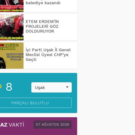
belediye kazandı
ETEM ERDEM'İN
PROJELERİ GÖZ
DOLDURUYOR
İyi Parti Uşak İl Genel
Meclisi Üyesi CHP'ye
Geçti
8
Uşak
PARÇALI BULUTLU
AZ
VAKTI
07 AĞUSTOS 2026