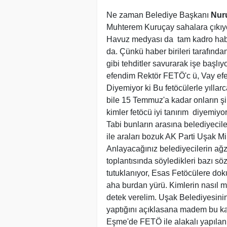
Ne zaman Belediye Başkanı
Nur
Muhterem Kuruçay sahalara çıkıyo
Havuz medyası da tam kadro haberi
da. Çünkü haber birileri tarafınd
gibi tehditler savurarak işe başlı
efendim Rektör FETÖ'c ü, Vay efe
Diyemiyor ki Bu fetöcülerle yıllarca
bile 15 Temmuz'a kadar onların şir
kimler fetöcü iyi tanırım diyemiyo
Tabi bunların arasına belediyecile
ile araları bozuk AK Parti Uşak Mi
Anlayacağınız belediyecilerin ağ
toplantısında söyledikleri bazı sö
tutuklanıyor, Esas Fetöcülere dok
aha burdan yürü. Kimlerin nasıl m
detek verelim. Uşak Belediyesinin
yaptığını açıklasana madem bu k
Eşme'de FETÖ ile alakalı yapılan