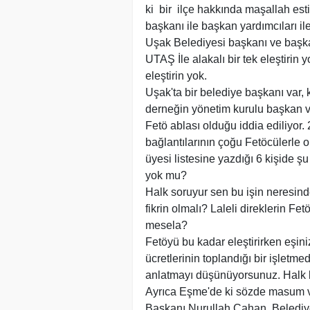
ki bir ilçe hakkında maşallah est
başkanı ile başkan yardımcıları ile 
Uşak Belediyesi başkanı ve başkan 
UTAŞ İle alakalı bir tek eleştirin 
eleştirin yok.
Uşak'ta bir belediye başkanı var,
derneğin yönetim kurulu başkan ve
Fetö ablası olduğu iddia ediliyor.
bağlantılarının çoğu Fetöcülerle 
üyesi listesine yazdığı 6 kişide 
yok mu?
Halk soruyur sen bu işin neresinde
fikrin olmalı? Laleli direklerin F
mesela?
Fetöyü bu kadar eleştirirken eşin
ücretlerinin toplandığı bir işletm
anlatmayı düşünüyorsunuz. Halk b
Ayrıca Eşme'de ki sözde masum 
Başkanı Nurullah Cahan, Belediy