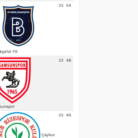
33
54
kşehir FK
33
48
unspor
33
40
Çaykur