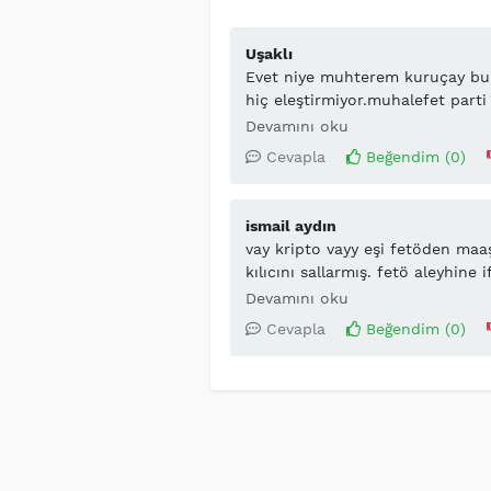
Uşaklı
Evet niye muhterem kuruçay bun
hiç eleştirmiyor.muhalefet parti 
ağzından bor kelime duymadık 
Devamını oku
yoksa başka bilmediğimiz şeylerm
Cevapla
Beğendim (
0
)
ismail aydın
vay kripto vayy eşi fetöden maa
kılıcını sallarmış. fetö aleyhine 
onun bunun eşiyle çocuğuyla uğr
Devamını oku
açıkla başkan (!) hangi araştırm
Cevapla
Beğendim (
0
)
iftiraları kusan bir başkan mhp 