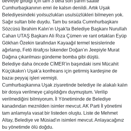
devreye girdiği için tam 3 defa son yarım saatte
Cumhurbaşkanının emri ile kalsın denildi. Artık Uşak
Belediyesindeki yoılsuzlukları usulsüzlükleri bilmeyen yok.
Sağır sultan bile duydu. Tam bu sırada Cumnhurbaşkanı
Sözcüsü İbrahim Kalın'ın Uşak'ta Belediye Başkanı Nurullah
Cahan UTAŞ Başkanı Ali Rıza Çümen ve rant ortakları Eyüp
Gökhan Özekin tarafından Kayaağıl termel tesislerinde
ağırlanıp, Fetö itirafçısı İskender Doğan'ın Jeepiyle Murat
Dağına çıkarılması gündeme bomba gibi düştü.
Belediye daha öncede CİMER'in başındaki ismi Mücahit
Küçükakın'ı Uşak'a konfreans için getirmiş kardeşine de
bazaı peyyaj işleri vermişti.
Cumhurbaşkanına Uşak ziyaretinde belediye ile alakalı kalın
bir dosya verilmeye çalışıldığını duymuştum. Verilip
verilmediğini bilmiyorum. İl Yönetiminde de Belediye
kanadından meznilden isimler mevcut. AK Parti İl yönetimi
tam anlamıyla vasat bir listeden oluştu. Liste de Mehmet
Altay, Belediye ve Müsiad'ın isimleri mevcut. Anlayacağınız
bu yönetimde ölü doğdu.