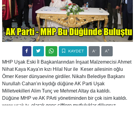
-
+
KAYDET
A
A
MHP Uşak Eski İl Başkanlarından İnşaat Malzemecisi Ahmet
Nihat Kaya Kaya'ın kızı Hilal Nur ile Keser ailesinin oğlu
Ömer Keser dünyaevine girdiler. Nikahı Belediye Başkanı
Nurullah Cahan'ın kıydığı düğüne AK Parti Uşak
Milletvekilleri Alim Tunç ve Mehmet Altay da katıldı.
Düğüne MHP ve AK PArti yönetiminden bir çok isim katıldı.
www.
usak.tv
olarak genç çiftlere mutluluklar diliyoruz.