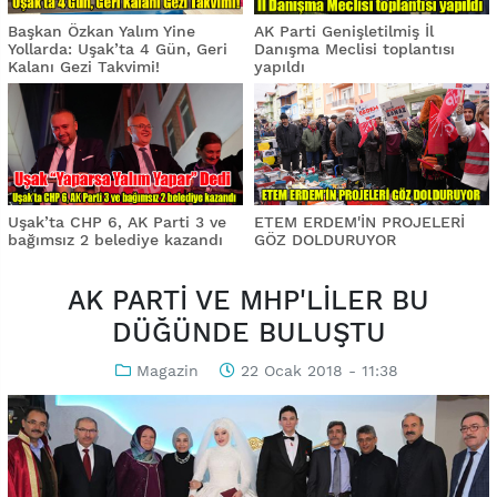
Başkan Özkan Yalım Yine
AK Parti Genişletilmiş İl
Yollarda: Uşak’ta 4 Gün, Geri
Danışma Meclisi toplantısı
Kalanı Gezi Takvimi!
yapıldı
Uşak’ta CHP 6, AK Parti 3 ve
ETEM ERDEM'İN PROJELERİ
bağımsız 2 belediye kazandı
GÖZ DOLDURUYOR
AK PARTİ VE MHP'LİLER BU
DÜĞÜNDE BULUŞTU
Magazin
22 Ocak 2018 - 11:38