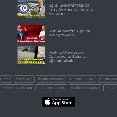
UŞAK ÜNİVERİTESİNDE
FETÖ/PDY İLE YALANDAN
MÜCADELE!
CHP 14 Mart'ta Uşak’ta
Miting Yapacak
Uşak’ta Uyuşturucu
Operasyonu: Baba ve
Oğluna Gözaltı
il kaza
#Azra Akın
#Salih Söznmez
#Gizem Gökçay
#Uşak Şehi
ı Kalifornia Solucanı
#Solucan Gübresi
#Helikopter Kazası
#Kadir