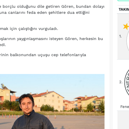
e borçlu olduğunu dile getiren Gören, bundan dolayı
TAKI
na canlarını feda eden şehitlere dua ettiğini
tmak için çalıştığını vurguladı.
1.
larının yaygınlaşmasını isteyen Gören, herkesin bu
edi.
erinin balkonundan uçuşu cep telefonlarıyla
2.
Fene