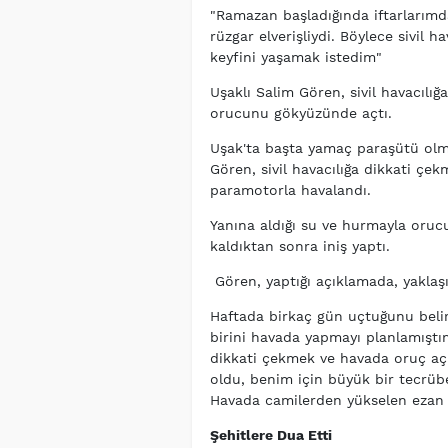
"Ramazan başladığında iftarlarım
rüzgar elverişliydi. Böylece sivil
keyfini yaşamak istedim"
Uşaklı Salim Gören, sivil havacılı
orucunu gökyüzünde açtı.
Uşak'ta başta yamaç paraşütü olma
Gören, sivil havacılığa dikkati çe
paramotorla havalandı.
Yanına aldığı su ve hurmayla oru
kaldıktan sonra iniş yaptı.
Gören, yaptığı açıklamada, yaklaşık 
Haftada birkaç gün uçtuğunu beli
birini havada yapmayı planlamıştım.
dikkati çekmek ve havada oruç açm
oldu, benim için büyük bir tecrübe
Havada camilerden yükselen ezan s
Şehitlere Dua Etti