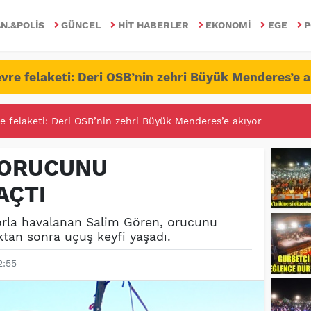
N.&POLIS
GÜNCEL
HIT HABERLER
EKONOMI
EGE
P
vre felaketi: Deri OSB’nin zehri Büyük Menderes’e a
RİTESİNDE FETÖ/PDY İLE YALANDAN MÜCADELE!
 ORUCUNU
AÇTI
torla havalanan Salim Gören, orucunu
ktan sonra uçuş keyfi yaşadı.
2:55