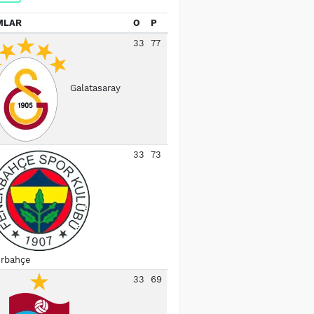
MLAR
O
P
33
77
Galatasaray
33
73
rbahçe
33
69