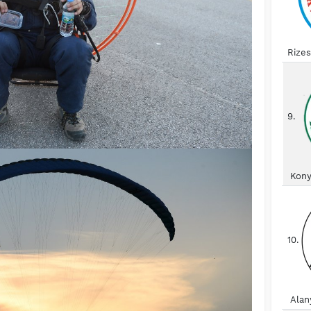
Rize
9.
Kony
10.
Alan