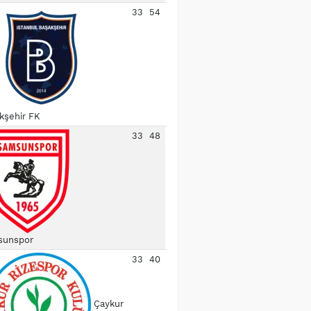
33
54
kşehir FK
33
48
unspor
33
40
Çaykur