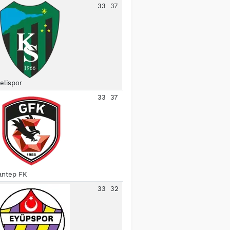
33
37
elispor
33
37
antep FK
33
32