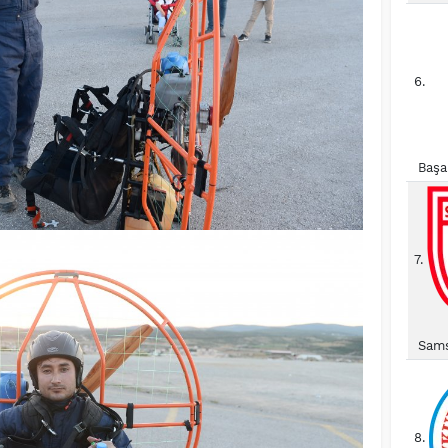
6.
Başa
7.
Sams
8.