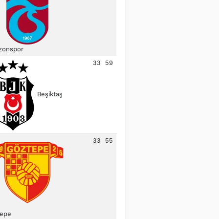
zonspor
33
59
Beşiktaş
33
55
epe