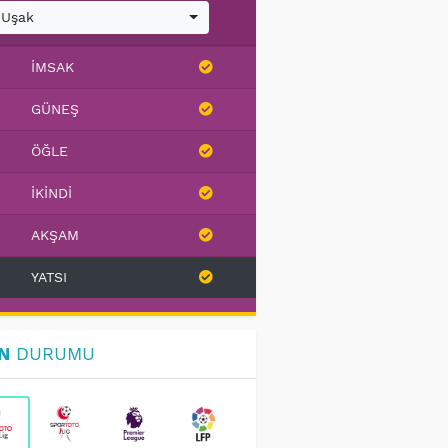
Uşak
İMSAK
GÜNEŞ
ÖĞLE
İKINDI
AKŞAM
YATSI
N
DURUMU