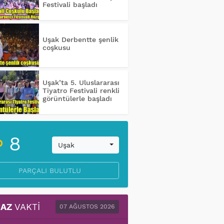
Festivali başladı
Uşak Derbentte şenlik
coşkusu
Uşak’ta 5. Uluslararası
Tiyatro Festivali renkli
görüntülerle başladı
8
Uşak
PARÇALI BULUTLU
AZ
VAKTI
07 AĞUSTOS 2026