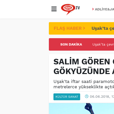
ADLIYE&JA
FLAŞ HABER
Uşak’ta çe
SON DAKIKA
UŞAK ÜNİVE
SALİM GÖREN
GÖKYÜZÜNDE 
Uşak'ta iftar saati paramo
metrelerce yükseklikte açtı
06.06.2018, 1
KÜLTÜR SANAT