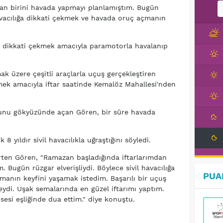
dan birini havada yapmayı planlamıştım. Bugün
 havacılığa dikkati çekmek ve havada oruç açmanın
ğa dikkati çekmek amacıyla paramotorla havalanıp
k üzere çeşitli araçlarla uçuş gerçekleştiren
kmek amacıyla iftar saatinde Kemalöz Mahallesi'nden
cunu gökyüzünde açan Gören, bir süre havada
8 yıldır sivil havacılıkla uğraştığını söyledi.
rten Gören, "Ramazan başladığında iftarlarımdan
 Bugün rüzgar elverişliydi. Böylece sivil havacılığa
PUA
anın keyfini yaşamak istedim. Başarılı bir uçuş
ydi. Uşak semalarında en güzel iftarımı yaptım.
esi eşliğinde dua ettim." diye konuştu.