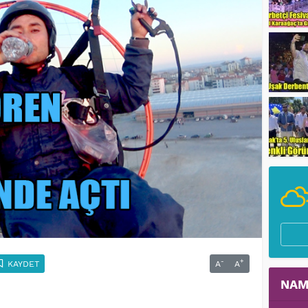
-
+
KAYDET
A
A
NAM