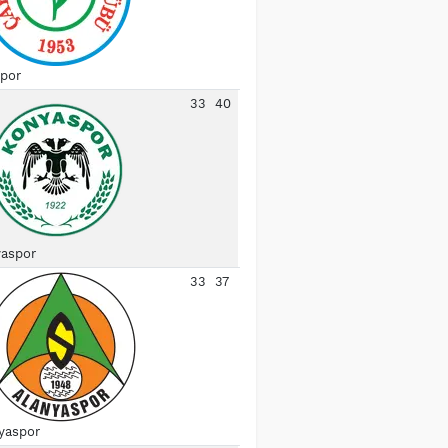
spor
33
40
aspor
33
37
yaspor