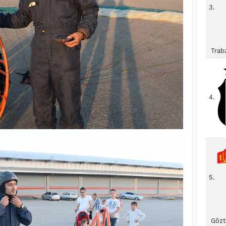
3.
Trab
4.
5.
Gözt