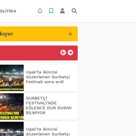
OLITIKA
×
kıyor
Uşak’ta ikincisi
düzenlenen Gurbetçi
Festivali sona erdi
GURBETÇİ
FESTİVALİ’NDE
EĞLENCE DUR DURAK
BİLMİYOR
Uşak’ta ikincisi
düzenlenen Gurbetçi