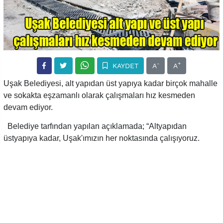
-
+
KAYDET
A
A
Uşak Belediyesi, alt yapıdan üst yapıya kadar birçok mahalle
ve sokakta eşzamanlı olarak çalışmaları hız kesmeden
devam ediyor.
Belediye tarfından yapılan açıklamada; “Altyapıdan
üstyapıya kadar, Uşak'ımızın her noktasında çalışıyoruz.
Bölme Mahallesi Asfalt öncesi bordür çalışması ve asfalt
serimi gerçekleştiriliyor. Eksikleri giderip, sorunları
çözüyoruz. Sarayaltı Mahallesi Kılcan Caddesi yağmur suyu
menfez yapımı çalışmamız ekiplerimizce sürdürülüyor.
Cumhuriyet Mahallesi Uğur Mumcu Caddesinde de Polietilen
boru ile içme suyu hattı çalışması yapılmaktadır. Bir şehir
altyapısı kadar sağlam ve geleceği ancak o kadar sağlıklıdır.