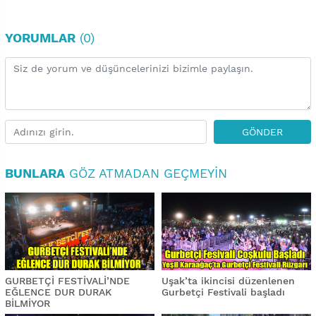
YORUMLAR
(0)
GÖNDER
BUNLARA
GÖZ ATMADAN GEÇMEYIN
GURBETÇİ FESTİVALİ’NDE
Uşak’ta ikincisi düzenlenen
EĞLENCE DUR DURAK
Gurbetçi Festivali başladı
BİLMİYOR