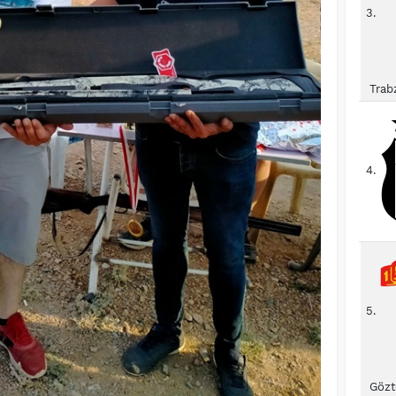
3.
Trab
4.
5.
Gözt