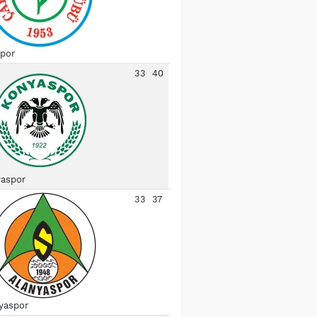
spor
33
40
aspor
33
37
yaspor