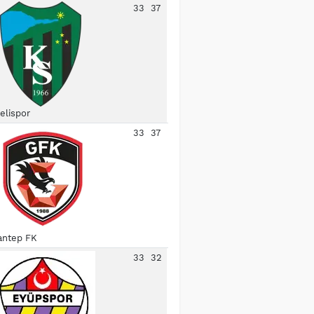
33
37
elispor
33
37
antep FK
33
32