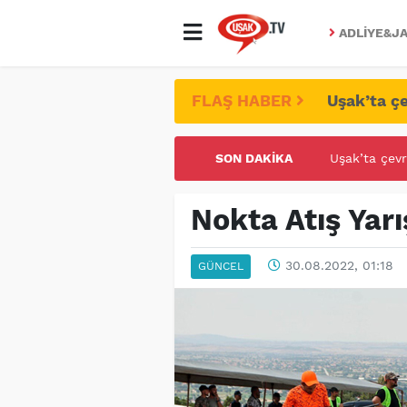
ADLIYE&JA
FLAŞ HABER
Uşak’ta çe
SON DAKIKA
UŞAK ÜNİVE
Nokta Atış Yar
30.08.2022, 01:18
GÜNCEL