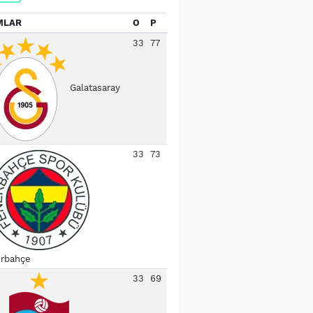
MLAR
O
P
33
77
Galatasaray
33
73
rbahçe
33
69