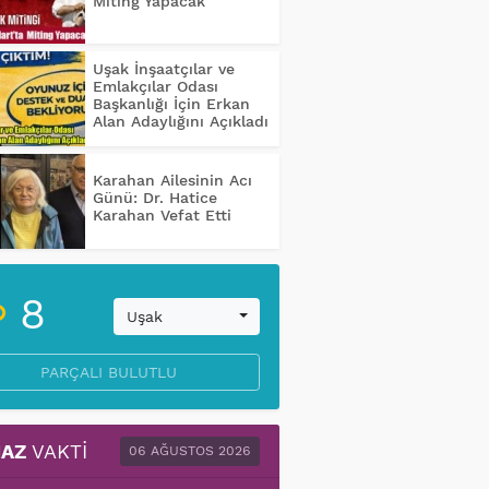
Miting Yapacak
Uşak İnşaatçılar ve
Emlakçılar Odası
Başkanlığı İçin Erkan
Alan Adaylığını Açıkladı
Karahan Ailesinin Acı
Günü: Dr. Hatice
Karahan Vefat Etti
8
Uşak
PARÇALI BULUTLU
AZ
VAKTI
06 AĞUSTOS 2026