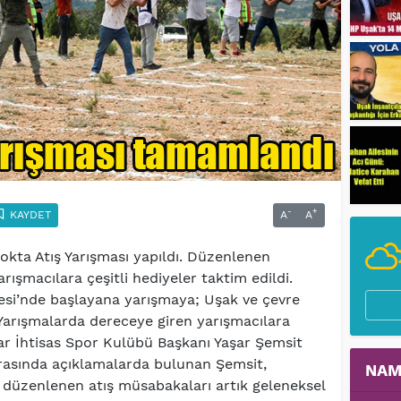
-
+
KAYDET
A
A
kta Atış Yarışması yapıldı. Düzenlenen
rışmacılara çeşitli hediyeler taktim edildi.
esi’nde başlayana yarışmaya; Uşak ve çevre
. Yarışmalarda dereceye giren yarışmacılara
cılar İhtisas Spor Kulübü Başkanı Yaşar Şemsit
nrasında açıklamalarda bulunan Şemsit,
NAM
 düzenlenen atış müsabakaları artık geleneksel