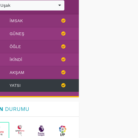
Uşak
İMSAK
GÜNEŞ
ÖĞLE
İKINDI
AKŞAM
YATSI
N
DURUMU