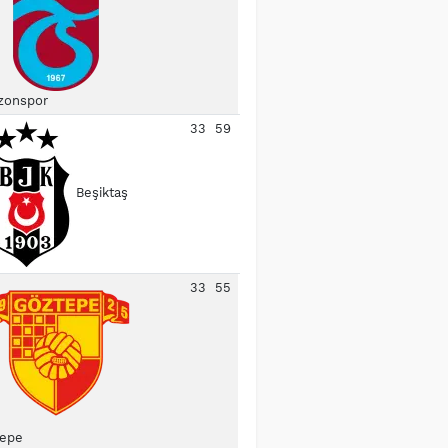
zonspor
33
59
Beşiktaş
33
55
epe