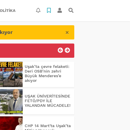
OLITIKA
×
kıyor
Uşak’ta çevre felaketi:
Deri OSB’nin zehri
Büyük Menderes’e
akıyor
UŞAK ÜNİVERİTESİNDE
FETÖ/PDY İLE
YALANDAN MÜCADELE!
CHP 14 Mart'ta Uşak’ta