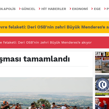
N.&POLIS
GÜNCEL
HIT HABERLER
EKONOMI
EGE
P
vre felaketi: Deri OSB’nin zehri Büyük Menderes’e a
RİTESİNDE FETÖ/PDY İLE YALANDAN MÜCADELE!
ışması tamamlandı