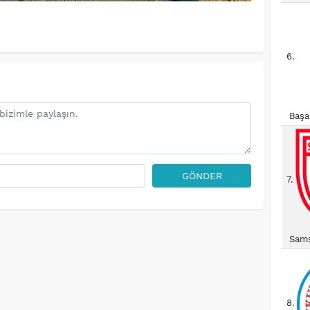
6.
Başa
GÖNDER
7.
Sams
8.