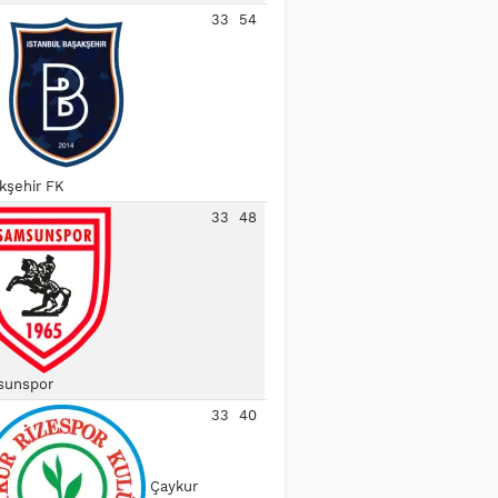
33
54
kşehir FK
33
48
unspor
33
40
Çaykur