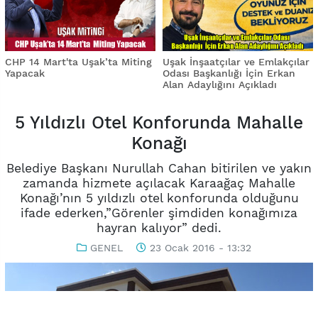
CHP 14 Mart'ta Uşak’ta Miting
Uşak İnşaatçılar ve Emlakçılar
Yapacak
Odası Başkanlığı İçin Erkan
Alan Adaylığını Açıkladı
5 Yıldızlı Otel Konforunda Mahalle
Konağı
Belediye Başkanı Nurullah Cahan bitirilen ve yakın
zamanda hizmete açılacak Karaağaç Mahalle
Konağı’nın 5 yıldızlı otel konforunda olduğunu
ifade ederken,”Görenler şimdiden konağımıza
hayran kalıyor” dedi.
GENEL
23 Ocak 2016 - 13:32