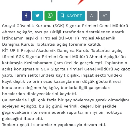
-
+
KAYDET
A
A
Sosyal Güvenlik Kurumu (SGK) Sigorta Primleri Genel Müdürü
Ahmet Açıkgöz, Avrupa Birliği tarafından desteklenen Kayıtlı
İstihdamın Teşviki II Projesi (KİT-UP II) Projesi Akademik
Danışma Kurulu Toplantısı açılış törenine katıldı.
KİT-UP II Projesi Akademik Danışma Kurulu Toplantısı açılış
töreni SGK Sigorta Primleri Genel Müdürü Ahmet Açıkgöz’ün
katılımıyla Kızılcahamam Çam Otel’de gerçekleşti. Toplantının
açılış konuşmasını SGK Sigorta Primleri Genel Müdürü Açıkgöz
yaptı. Tarım sektöründeki kayıt dışılık, inşaat sektöründeki
kayıt dışılık ve prim esas kazançlarının düşük gösterilmesi
konularına değinen Açıkgöz, bunlarla ilgili çalışmaları
hocalardan dinleyeceklerini kaydetti.
Çalışmalarla ilgili çok fazla bir şey söylemeye gerek olmadığını
söyleyen Açıkgöz, bu üç günü verimli, değerli bir şekilde
geçireceklerini temenni ederek raporlarının iyi bir noktaya
geleceğini ifade etti.
Toplantı çeşitli sunumların yapılmasıyla devam etti.