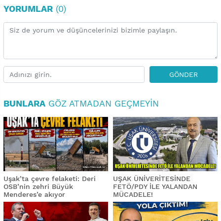
YORUMLAR
(0)
GÖNDER
BUNLARA
GÖZ ATMADAN GEÇMEYIN
Uşak’ta çevre felaketi: Deri
UŞAK ÜNİVERİTESİNDE
OSB’nin zehri Büyük
FETÖ/PDY İLE YALANDAN
Menderes’e akıyor
MÜCADELE!