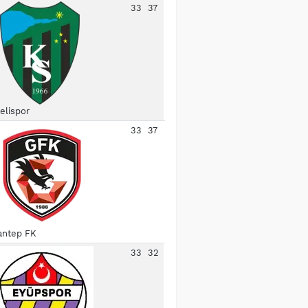
33
37
elispor
33
37
antep FK
33
32