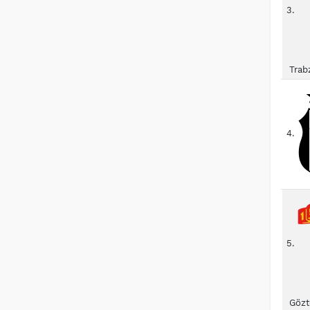
3.
Trab
4.
5.
Gözt