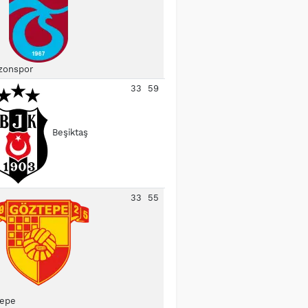
zonspor
33
59
Beşiktaş
33
55
epe