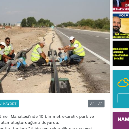
-
+
KAYDET
A
A
Sümer Mahallesi’nde 10 bin metrekarelik park ve
NAM
il alan oluşturduğunu duyurdu.
entin, toplam 24 bin metrekarelik park ve yeşil