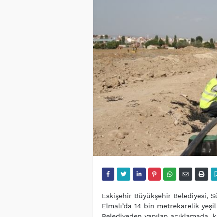
Eskişehir Büyükşehir Belediyesi, 
Elmalı’da 14 bin metrekarelik yeş
Belediyeden yapılan açıklamada, k