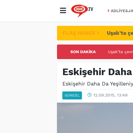
ADLIYE&JA
FLAŞ HABER
Uşak’ta çe
SON DAKIKA
UŞAK ÜNİVE
Eskişehir Daha 
Eskişehir Daha Da Yeşilleni
12.09.2015, 13:49
GÜNCEL