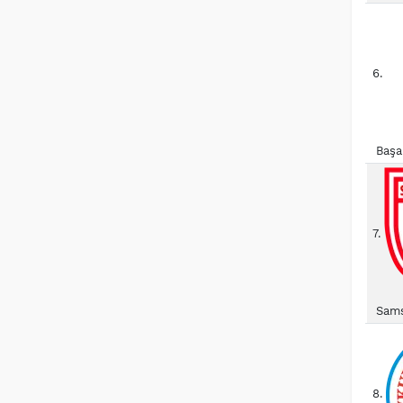
6.
Başa
7.
Sams
8.