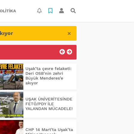
OLITIKA
×
kıyor
Uşak’ta çevre felaketi:
Deri OSB’nin zehri
Büyük Menderes’e
akıyor
UŞAK ÜNİVERİTESİNDE
FETÖ/PDY İLE
YALANDAN MÜCADELE!
CHP 14 Mart'ta Uşak’ta