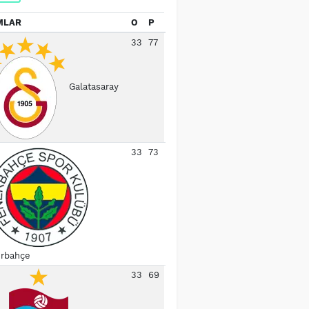
MLAR
O
P
33
77
Galatasaray
33
73
rbahçe
33
69