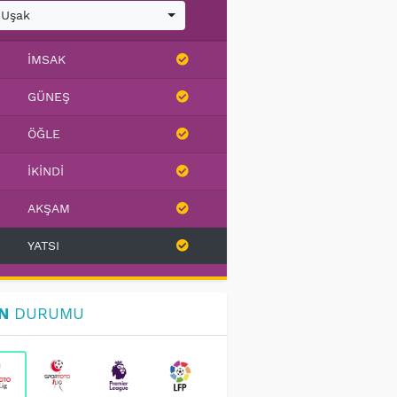
Uşak
İMSAK
GÜNEŞ
ÖĞLE
İKINDI
AKŞAM
YATSI
N
DURUMU