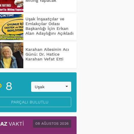
Miting Yapacak
Uşak İnşaatçılar ve
Emlakçılar Odası
Başkanlığı İçin Erkan
Alan Adaylığını Açıkladı
Karahan Ailesinin Acı
Günü: Dr. Hatice
Karahan Vefat Etti
8
Uşak
PARÇALI BULUTLU
AZ
VAKTI
08 AĞUSTOS 2026