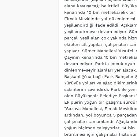
alana kavuşacağı belirtildi. Büyük
kenarında 10 bin metrekarelik bir 
Elmalı Mevkiinde yol düzenlemesi 
yeşillendirdiği ifade edildi. Açıkl
yeşillendirmeye devam ediyor. Sü
parçalı yeşil alan çok yakında hi
ekipleri alt yapıları çalışmaları 
yapıyor. Sümer Mahallesi Yusufeli S
Çayının kenarında 10 bin metrekare
devam ediyor. Parkta çocuk oyun al
dinlenme-seyir alanları yer alacak
Başkanlığı’na bağlı Park Bahçeler
Yürüyüş yolları ve ağaç dikimlerini
sakinlerini sevindirdi. Park ile ye
olan Büyükşehir Belediye Başkanı Y
Ekiplerin yoğun bir çalışma sürdür
"Sazova Mahallesi, Elmalı Mevkiin
ardından, yol boyunca 5 parçadan o
çalışmaları tamamlandı. Ağaçlandı
yoğun biçimde çalışıyorlar. 14 bin
bitirilmesi için çalışmalar hızla s