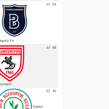
33
54
kşehir FK
33
48
unspor
33
40
Çaykur