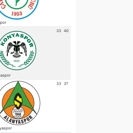
spor
33
40
aspor
33
37
yaspor