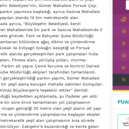
şehir Belediyesi’nin, Sümer Mahallesi Porsuk Çayı
parkın yapımına başladığı, ayrıca Sazova Mahallesi
yapılan alanda 14 bin metrekarelik alan
amada ayrıca, "Büyükşehir Belediyesi, kenti
mer Mahallesinde bir park ve Sazova Mahallesinde 5
zmete girecek. Park ve Bahçeler Şube Müdürlüğü
tamamlanan bölümlere ağaç dikimi ve çimlendirme
okak ile Evliyagil Sokağın kesiştiği ve Porsuk
lik alanda gerçekleştirilen park çalışmaları hızla
anı, fitness alanı, yürüyüş yolları, oturma-
. Parkın alt yapısı Çevre Koruma ve Kontrol Dairesi
 Şube Müdürlüğü ekipleri tarafından tamamlandı.
n gerçekleştirildiği parkın yapımı, Sümer Mahallesi
ni bir yeşil alana kavuşan mahalle sakinleri komşuları
ılmaz Büyükerşen’e teşekkür ettiler" denildi.
düğü kaydedilen açıklamada, şu ifadeler yer aldı:
PUA
de bir süre önce tamamlanan yol çalışmasının
luşan genişliği 20 metre olan yeşil alanın alt yapı
rma ve çimlendirme çalışmalarına başlayan ekipler
 metrekarelik yeşil alan çalışmasının kısa sürede
ürdürülüyor. Eskişehir’e kazandırdığı ve kente gelen