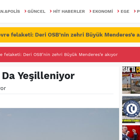
N.&POLIS
GÜNCEL
HIT HABERLER
EKONOMI
EGE
P
vre felaketi: Deri OSB’nin zehri Büyük Menderes’e a
RİTESİNDE FETÖ/PDY İLE YALANDAN MÜCADELE!
Da Yeşilleniyor
yor