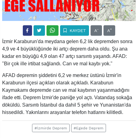
-
+
KAYDET
A
A
İzmir Karaburun'da meydana gelen 6,2 lik depremden sonra
4,9 ve 4 büyüklüğünde iki artçı deprem daha oldu. Şu ana
kadar en büyüğü 4,9 olan 47 artçı sarsıntı yaşandı. AFAD:
"Bir çok ille irtibat sağlandı. Can ve mal kaybı yok."
AFAD depremin şiddetini 6,2 ve merkez üstünü İzmir'in
Karaburun ilçesi açıkları olarak açıkladı. Karaburun
Kaymakamı depremde can ve mal kaybının yaşanmadığını
ifade etti. Deprem İzmir'de paniğe yol açtı. Vatandaş sokağa
döküldü. Sarsıntı İstanbul da dahil 5 şehir ve Yunanistan'da
hissedildi. Yakınlarını arayanlar telefon hatlarını kilitledi.
#İzmirde Deprem
#Egede Deprem