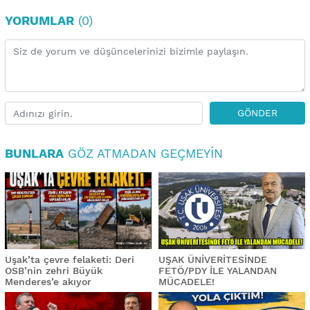
YORUMLAR
(0)
GÖNDER
BUNLARA
GÖZ ATMADAN GEÇMEYIN
Uşak’ta çevre felaketi: Deri
UŞAK ÜNİVERİTESİNDE
OSB’nin zehri Büyük
FETÖ/PDY İLE YALANDAN
Menderes’e akıyor
MÜCADELE!