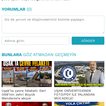
YORUMLAR
(0)
GÖNDER
BUNLARA
GÖZ ATMADAN GEÇMEYIN
Uşak’ta çevre felaketi: Deri
UŞAK ÜNİVERİTESİNDE
OSB’nin zehri Büyük
FETÖ/PDY İLE YALANDAN
Menderes’e akıyor
MÜCADELE!