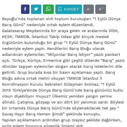
-
+
KAYDET
A
A
Beyoğlu’nda toplanan sivil toplum kuruluşları “1 Eylül Dünya
Barış Günü” nedeniyle ortak eylem düzenlendi.
Galatasaray Meydanında bir araya gelen ve aralarında DİSK,
KESK, TMMOB, İstanbul Tabip Odası gibi birçok meslek
örgütünün bulunduğu bir grup “1 Eylül Dünya Barış Günü”
nedeniyle eylem yaptı. Kendilerini Barış Bloğu olarak
adlandıran eylemciler, “Milyonlar Barış İstiyor” yazılı pankart
açtı. Türkçe, Kürtçe, Ermenice gibi çeşitli dillerde “Barış” yazılı
dövizler taşıyan eylemciler slogan atarak barış isteklerini dile
getirdi. Grup burada kısa bir basın açıklaması yaptı. Barış
Bloğu adına ortak metni okuyan TMMOB İstanbul İl
Koordinasyon Kurulu Sekreteri Süleyman Solmaz, “1 Eylül
2015 Türkiye’sinde Dünya Barış Günü’nde barış gününüz kutlu
olsun diyebiliyor muyuz? Ülkemiz yeniden yangın yerine
döndü. Çatışma, gözyaşı ve acı dört bir yanımızı sardı. Böylesi
bir ortamda Dünya Barış Günü’nde söylenebilecek tek şey “
Savaş Hayır Barış Hemen Şimdi” şeklinde konuştu.
Yapılan açıklamanın ardından grup olaysız şekilde dağılırken,
polis eylem boyunca güvenlik önlemi aldı.