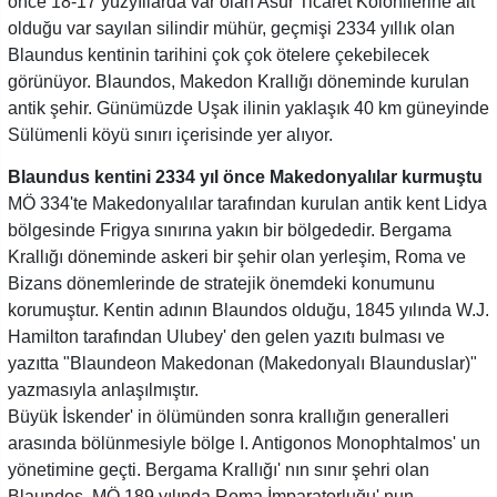
önce 18-17 yüzyıllarda var olan Asur Ticaret Kolonilerine ait
olduğu var sayılan silindir mühür, geçmişi 2334 yıllık olan
Blaundus kentinin tarihini çok çok ötelere çekebilecek
görünüyor. Blaundos, Makedon Krallığı döneminde kurulan
antik şehir. Günümüzde Uşak ilinin yaklaşık 40 km güneyinde
Sülümenli köyü sınırı içerisinde yer alıyor.
Blaundus kentini 2334 yıl önce Makedonyalılar kurmuştu
MÖ 334'te Makedonyalılar tarafından kurulan antik kent Lidya
bölgesinde Frigya sınırına yakın bir bölgededir. Bergama
Krallığı döneminde askeri bir şehir olan yerleşim, Roma ve
Bizans dönemlerinde de stratejik önemdeki konumunu
korumuştur. Kentin adının Blaundos olduğu, 1845 yılında W.J.
Hamilton tarafından Ulubey' den gelen yazıtı bulması ve
yazıtta "Blaundeon Makedonan (Makedonyalı Blaunduslar)"
yazmasıyla anlaşılmıştır.
Büyük İskender' in ölümünden sonra krallığın generalleri
arasında bölünmesiyle bölge I. Antigonos Monophtalmos' un
yönetimine geçti. Bergama Krallığı' nın sınır şehri olan
Blaundos, MÖ 189 yılında Roma İmparatorluğu' nun