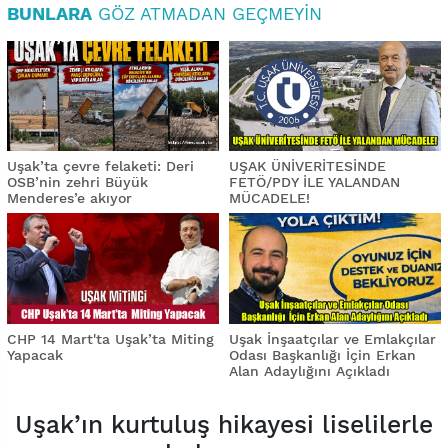
BUNLARA
GÖZ ATMADAN GEÇMEYIN
Uşak’ta çevre felaketi: Deri
UŞAK ÜNİVERİTESİNDE
OSB’nin zehri Büyük
FETÖ/PDY İLE YALANDAN
Menderes’e akıyor
MÜCADELE!
CHP 14 Mart'ta Uşak’ta Miting
Uşak İnşaatçılar ve Emlakçılar
Yapacak
Odası Başkanlığı İçin Erkan
Alan Adaylığını Açıkladı
Uşak’ın kurtuluş hikayesi liselilerle