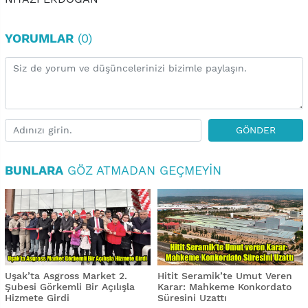
YORUMLAR
(0)
GÖNDER
BUNLARA
GÖZ ATMADAN GEÇMEYIN
Uşak’ta Asgross Market 2.
Hitit Seramik’te Umut Veren
Şubesi Görkemli Bir Açılışla
Karar: Mahkeme Konkordato
Hizmete Girdi
Süresini Uzattı