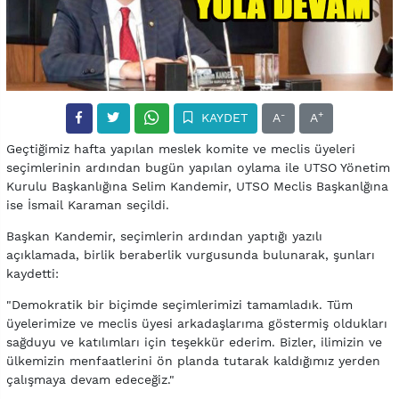
-
+
KAYDET
A
A
Geçtiğimiz hafta yapılan meslek komite ve meclis üyeleri
seçimlerinin ardından bugün yapılan oylama ile UTSO Yönetim
Kurulu Başkanlığına Selim Kandemir, UTSO Meclis Başkanlğına
ise İsmail Karaman seçildi.
Başkan Kandemir, seçimlerin ardından yaptığı yazılı
açıklamada, birlik beraberlik vurgusunda bulunarak, şunları
kaydetti:
"Demokratik bir biçimde seçimlerimizi tamamladık. Tüm
üyelerimize ve meclis üyesi arkadaşlarıma göstermiş oldukları
sağduyu ve katılımları için teşekkür ederim. Bizler, ilimizin ve
ülkemizin menfaatlerini ön planda tutarak kaldığımız yerden
çalışmaya devam edeceğiz."