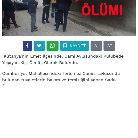
-
+
KAYDET
A
A
Kütahya’nın Emet İlçesinde, Cami Avlusundaki Kulübede
Yaşayan Kişi Ölmüş Olarak Bulundu.
Cumhuriyet Mahallesi'ndeki Terlemez Camisi avlusunda
bulunan tuvaletlerin bakım ve temizliğini yapan Sadık
Özdemir'i (58), yalnız yaşadığı kulübede hareketsiz yatarken
gören vatandaşlar polise haber verdi. Polis ve sağlık ekipleri,
Özdemir'in hayatını kaybettiğini belirledi.
Özdemir'in cesedi, Bursa Adli Tıp Kurumuna gönderildi.
YORUMLAR (0)