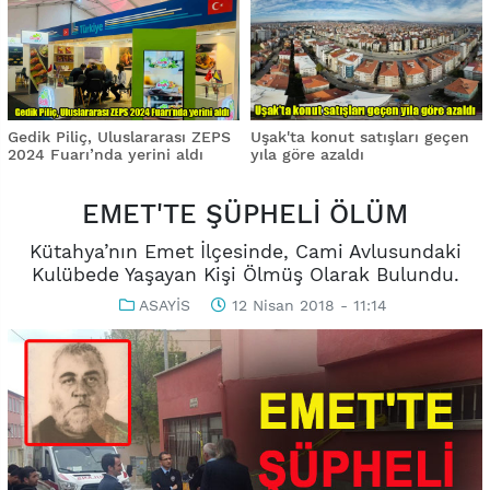
Gedik Piliç, Uluslararası ZEPS
Uşak'ta konut satışları geçen
2024 Fuarı’nda yerini aldı
yıla göre azaldı
EMET'TE ŞÜPHELİ ÖLÜM
Kütahya’nın Emet İlçesinde, Cami Avlusundaki
Kulübede Yaşayan Kişi Ölmüş Olarak Bulundu.
ASAYİS
12 Nisan 2018 - 11:14