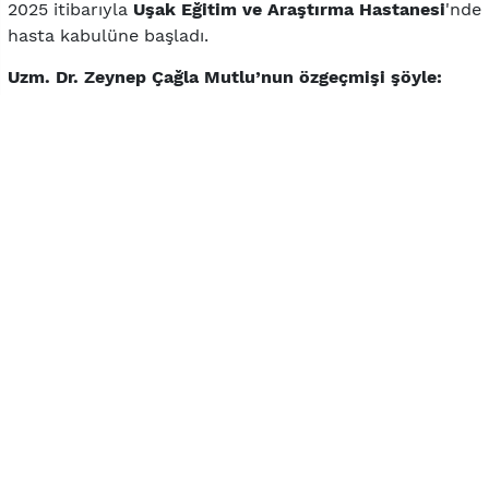
2025 itibarıyla
Uşak Eğitim ve Araştırma Hastanesi
'nde
hasta kabulüne başladı.
Uzm. Dr. Zeynep Çağla Mutlu’nun özgeçmişi şöyle:
2007:
Cerrahpaşa Tıp Fakültesi mezunu
2012:
Zeynep Kamil Eğitim ve Araştırma
Hastanesi’nde Çocuk Sağlığı ve Hastalıkları ihtisası
2012–2016:
Ankara Nafiz Körez Devlet Hastanesi
2016–2018:
Eskişehir Devlet Hastanesi
2018–2020:
Eskişehir Şehir Hastanesi
2020–2023:
Akdeniz Üniversitesi, Yandal Çocuk
Kardiyoloji Uzmanlığı
2023–2025:
Hatay Dörtyol Devlet Hastanesi
2025:
Uşak Eğitim ve Araştırma Hastanesi