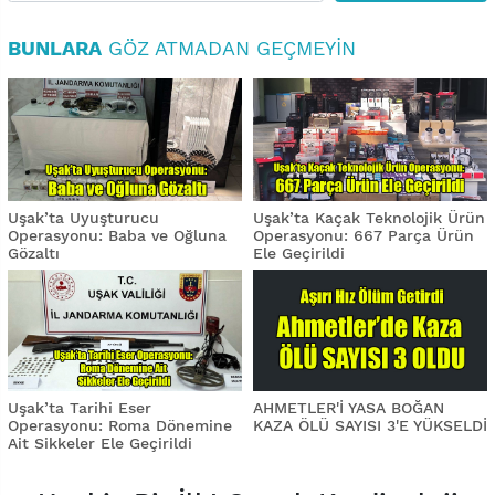
BUNLARA
GÖZ ATMADAN GEÇMEYIN
Uşak’ta Uyuşturucu
Uşak’ta Kaçak Teknolojik Ürün
Operasyonu: Baba ve Oğluna
Operasyonu: 667 Parça Ürün
Gözaltı
Ele Geçirildi
Uşak’ta Tarihi Eser
AHMETLER'İ YASA BOĞAN
Operasyonu: Roma Dönemine
KAZA ÖLÜ SAYISI 3'E YÜKSELDİ
Ait Sikkeler Ele Geçirildi