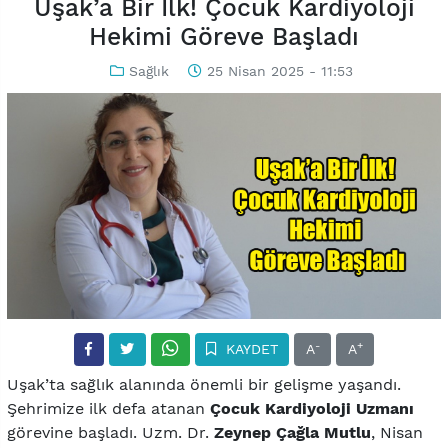
Uşak’a Bir İlk! Çocuk Kardiyoloji
Hekimi Göreve Başladı
Sağlık
25 Nisan 2025 - 11:53
-
+
KAYDET
A
A
Uşak’ta sağlık alanında önemli bir gelişme yaşandı.
Şehrimize ilk defa atanan
Çocuk Kardiyoloji Uzmanı
görevine başladı. Uzm. Dr.
Zeynep Çağla Mutlu
, Nisan