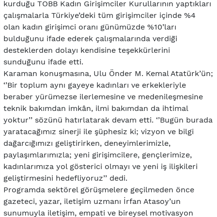
kurduğu TOBB Kadın Girişimciler Kurullarının yaptıkları
çalışmalarla Türkiye’deki tüm girişimciler içinde %4
olan kadın girişimci oranı günümüzde %10’ları
bulduğunu ifade ederek çalışmalarında verdiği
desteklerden dolayı kendisine teşekkürlerini
sunduğunu ifade etti.
Karaman konuşmasına, Ulu Önder M. Kemal Atatürk’ün;
‘’Bir toplum aynı gayeye kadınları ve erkekleriyle
beraber yürümezse ilerlemesine ve medenileşmesine
teknik bakımdan imkân, ilmi bakımdan da ihtimal
yoktur’’ sözünü hatırlatarak devam etti. ‘’Bugün burada
yaratacağımız sinerji ile şüphesiz ki; vizyon ve bilgi
dağarcığımızı geliştirirken, deneyimlerimizle,
paylaşımlarımızla; yeni girişimcilere, gençlerimize,
kadınlarımıza yol gösterici olmayı ve yeni iş ilişkileri
geliştirmesini hedefliyoruz’’ dedi.
Programda sektörel görüşmelere geçilmeden önce
gazeteci, yazar, iletişim uzmanı İrfan Atasoy’un
sunumuyla iletişim, empati ve bireysel motivasyon