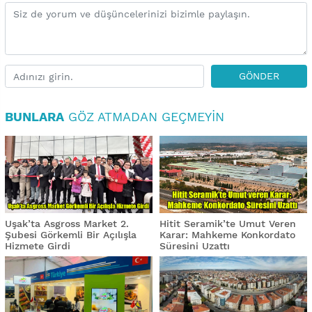
GÖNDER
BUNLARA
GÖZ ATMADAN GEÇMEYIN
Uşak’ta Asgross Market 2.
Hitit Seramik’te Umut Veren
Şubesi Görkemli Bir Açılışla
Karar: Mahkeme Konkordato
Hizmete Girdi
Süresini Uzattı