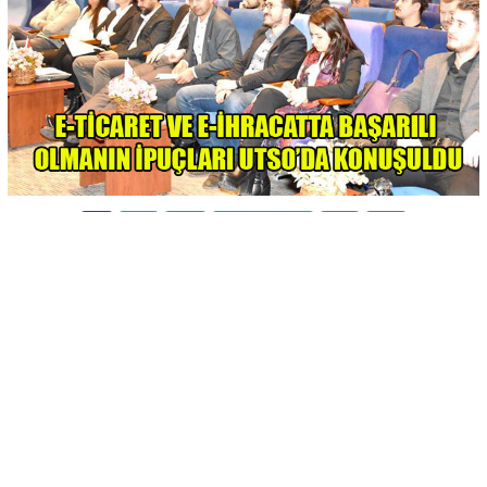
-
+
KAYDET
A
A
Konusunda uzman isimlerle gerçekleştirilen seminerde;
digital dünyada yeni nesil tüketici davranışları, satış
pazarlama kanalları, pazar yerlerinde başarılı olmanın
ipuçları, e-ticaret ve e-ihracat’ta fotoğraf kullanımı ve
e-ihracat’a başlama konularına değinildi.
Programda; Projesoft Kurucu Ortağı Yüksel Eminoğlu
‘’E-Ticaret ve Rekabetçi İş Modelleri’’, Fotometrik 360
Kurucusu Aydın Karadöller ‘’E-Ticaret ve E-ihracat’ta
Fotoğraf Kullanımı’’, SemPUBLİC Ajans Başkanı Serhat