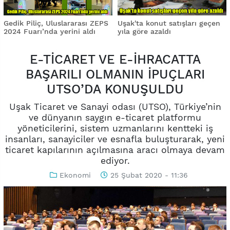
Gedik Piliç, Uluslararası ZEPS
Uşak'ta konut satışları geçen
2024 Fuarı’nda yerini aldı
yıla göre azaldı
E-TİCARET VE E-İHRACATTA
BAŞARILI OLMANIN İPUÇLARI
UTSO’DA KONUŞULDU
Uşak Ticaret ve Sanayi odası (UTSO), Türkiye’nin
ve dünyanın saygın e-ticaret platformu
yöneticilerini, sistem uzmanlarını kentteki iş
insanları, sanayiciler ve esnafla buluşturarak, yeni
ticaret kapılarının açılmasına aracı olmaya devam
ediyor.
Ekonomi
25 Şubat 2020 - 11:36