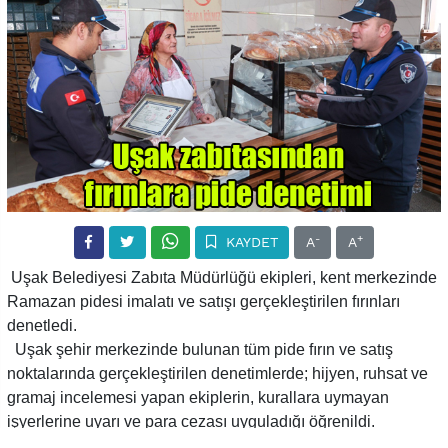
-
+
KAYDET
A
A
Uşak Belediyesi Zabıta Müdürlüğü ekipleri, kent merkezinde
Ramazan pidesi imalatı ve satışı gerçekleştirilen fırınları
denetledi.
Uşak şehir merkezinde bulunan tüm pide fırın ve satış
noktalarında gerçekleştirilen denetimlerde; hijyen, ruhsat ve
gramaj incelemesi yapan ekiplerin, kurallara uymayan
işyerlerine uyarı ve para cezası uyguladığı öğrenildi.
Denetimlerin Ramazan ayı boyunca devam edeceğini