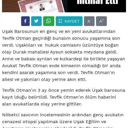
-
+
KAYDET
A
A
Uşak Barosunun en genç ve en yeni avukatlarından
Tevfik Otman geçirdiği bunalım sonucu yaşamına son
verdi. Uşaklıları ve hukuk camiasını üzüntüye boğan
olay Durak mahallesi Aysun sokakta meydana geldi.
Anne ve babası ayrılan ve kızkardeşi ile birlikte yaşayan
Avukat Tevfik Otman evde kimsenin olmadığı bir anda
kendini asarak yaşamına son verdi. Tevfik Otman'ın
ailesi ve yakınları olay yerine akın etti.
Tevfik Otman'ın 3 ay önce yemin ederek Uşak barosuna
kayıt lduğu belirtildi. Tevfik Otman'ın ölüm haberini
alan avukatlarda olay yerine gittiler.
Nöbetci savcının incelemesinin ardından genç avukatın
cenazesi otopsi yapılmak üzere Uşak Eğitim ve