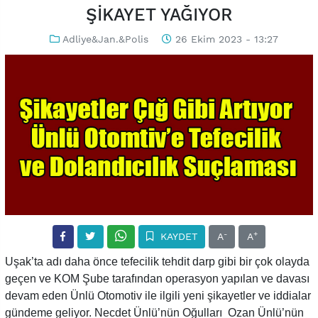
ŞİKAYET YAĞIYOR
Adliye&Jan.&Polis
26 Ekim 2023 - 13:27
-
+
KAYDET
A
A
Uşak’ta adı daha önce tefecilik tehdit darp gibi bir çok olayda
geçen ve KOM Şube tarafından operasyon yapılan ve davası
devam eden Ünlü Otomotiv ile ilgili yeni şikayetler ve iddialar
gündeme geliyor. Necdet Ünlü’nün Oğulları Ozan Ünlü’nün