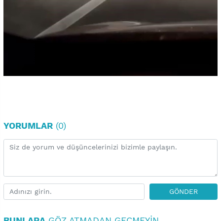
YORUMLAR
(0)
GÖNDER
BUNLARA
GÖZ ATMADAN GEÇMEYIN