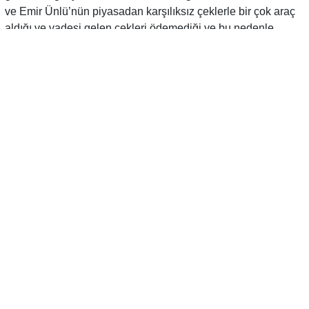
ve Emir Ünlü’nün piyasadan karşılıksız çeklerle bir çok araç
aldığı ve vadesi gelen çekleri ödemediği ve bu nedenle
şikayetlerin geldiği belirtildi. Ünlü otomotiv hakkında çok
sayıda tefecilik ve Dolandırıcılık iddiası ile ilgili olarak
şikayetler yapıldı. Ünlü kardeşlere şikayetler üzerine yurtdışı
çıkış yasağı getirildiği konuşuluyor. Ünlü Ototiv’in piyasa yüz
milyonlar ile ifade edilen borcunun olduğu konuşulan iddialar
arasında.
Mallarının bir kısmında tedbir olan Ünlü ailesinin mal
kaçırmak için bir çok gayri menkulü de akrabalarının üzerine
yaptığı iddia ediliyor.
YORUMLAR (0)