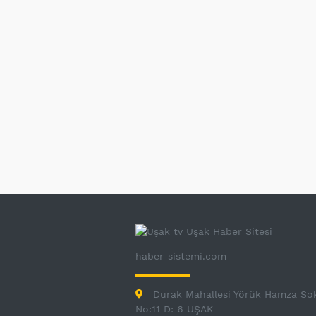
haber-sistemi.com
Durak Mahallesi Yörük Hamza So
No:11 D: 6 UŞAK