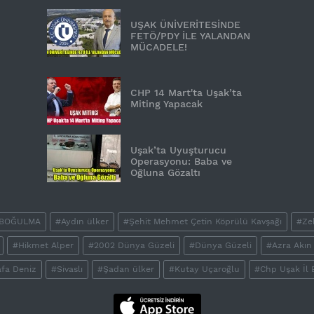
UŞAK ÜNİVERİTESİNDE
FETÖ/PDY İLE YALANDAN
MÜCADELE!
CHP 14 Mart'ta Uşak’ta
Miting Yapacak
Uşak’ta Uyuşturucu
Operasyonu: Baba ve
Oğluna Gözaltı
 BOĞULMA
#Aydın ülker
#Şehit Mehmet Çetin Köprülü Kavşağı
#Ze
#Hikmet Alper
#2002 Dünya Güzeli
#Dünya Güzeli
#Azra Akın
fa Deniz
#Sivaslı
#Şadan ülker
#Kutay Uçaroğlu
#Chp Uşak İl 