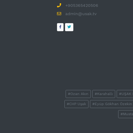
+905365420506
admin@usak.tv
#Ozan Akın
#Karahallı
#UŞAK
#CHP Uşak
#Eyüp Gökhan Özekin
#Musta