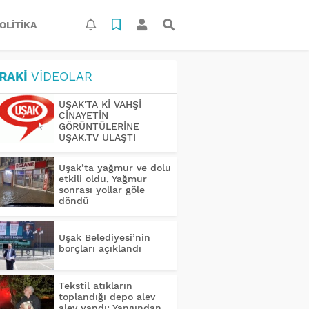
OLITIKA
RAKİ
VİDEOLAR
UŞAK'TA Kİ VAHŞİ
CİNAYETİN
GÖRÜNTÜLERİNE
UŞAK.TV ULAŞTI
Uşak’ta yağmur ve dolu
etkili oldu, Yağmur
sonrası yollar göle
döndü
Uşak Belediyesi’nin
borçları açıklandı
Tekstil atıkların
toplandığı depo alev
alev yandı: Yangından