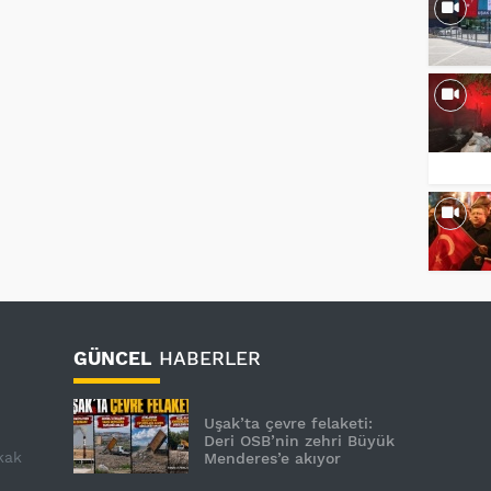
GÜNCEL
HABERLER
Uşak’ta çevre felaketi:
Deri OSB’nin zehri Büyük
kak
Menderes’e akıyor