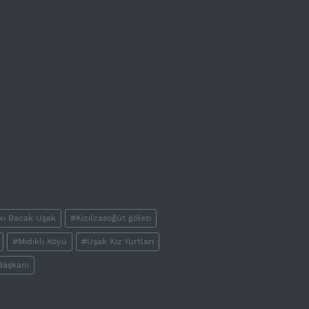
ki Bacak Uşak
#Kızılcasöğüt göleti
#Mıdıklı Köyü
#Uşak Kız Yurtları
Başkanı