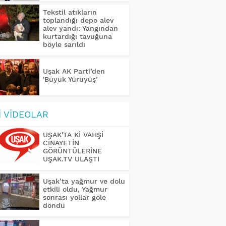
Tekstil atıkların
toplandığı depo alev
alev yandı: Yangından
kurtardığı tavuğuna
böyle sarıldı
Uşak AK Parti’den
'Büyük Yürüyüş’
İ
VİDEOLAR
UŞAK'TA Kİ VAHŞİ
CİNAYETİN
GÖRÜNTÜLERİNE
UŞAK.TV ULAŞTI
Uşak’ta yağmur ve dolu
etkili oldu, Yağmur
sonrası yollar göle
döndü