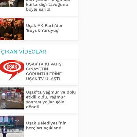
kurtardığı tavuğuna
böyle sarıldı
Uşak AK Parti’den
'Büyük Yürüyüş’
ÇIKAN VİDEOLAR
UŞAK'TA Kİ VAHŞİ
CİNAYETİN
GÖRÜNTÜLERİNE
UŞAK.TV ULAŞTI
Uşak’ta yağmur ve dolu
etkili oldu, Yağmur
sonrası yollar göle
döndü
Uşak Belediyesi’nin
borçları açıklandı