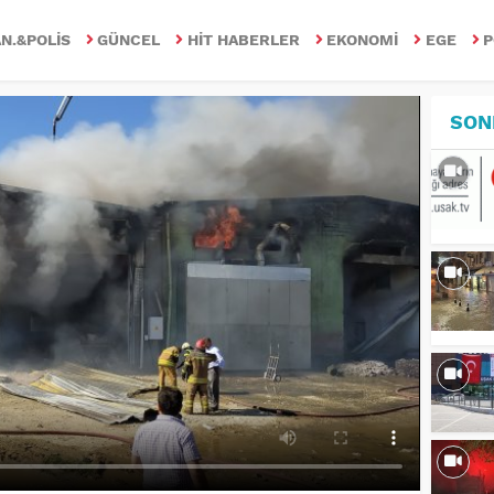
N.&POLIS
GÜNCEL
HIT HABERLER
EKONOMI
EGE
P
SON