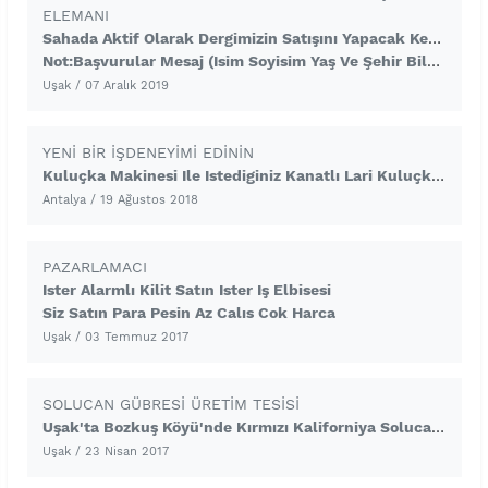
ELEMANI
Sahada Aktif Olarak Dergimizin Satışını Yapacak Kendine Güvenen Gelişime Açık Bay Bayan Personel Alınacaktır.Calisma Sistemimiz Tamamen Çat Kapı Sistemiyle Olmaktadır Ve Basın Savcılığının Bilgisi Dahilinde Yapılmaktadır.Odemeler Günlüktür Ve Sabit 100 TL Dır. En Az 6 Ay Çalışacak Personeller Başvurmalıdır.
Not:Başvurular Mesaj (isim Soyisim Yaş Ve Şehir Bilgisi Içeren ) Yolu Ile Alınacakt
Uşak
/ 07 Aralık 2019
YENI BIR IŞDENEYIMI EDININ
Kuluçka Makinesi Ile Istediginiz Kanatlı Lari Kuluçkadan Cıkararın Ve Ek Gelir Elde Edin Www.hedefkulucka.com Adresini Ziyaret Ederek Detaylı Bilgi Alabilirsiniz
Antalya
/ 19 Ağustos 2018
PAZARLAMACI
Ister Alarmlı Kilit Satın Ister Iş Elbisesi
Siz Satın Para Pesin Az Calıs Cok Harca
Uşak
/ 03 Temmuz 2017
SOLUCAN GÜBRESI ÜRETIM TESISI
Uşak'ta Bozkuş Köyü'nde Kırmızı Kaliforniya Solucanı Ve Gübresi Üreten Tema Organik Solucan Gübresi Santrali, Girişimcilere Bayilikler Verecektir.
Uşak
/ 23 Nisan 2017