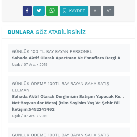
-
+
KAYDET
A
A
BUNLARA
GÖZ ATABILIRSINIZ
GÜNLÜK 100 TL BAY BAYAN PERSONEL
Sahada Aktif Olarak Apartman Ve Esnaflara Dergi Ankanin Satışını Yapacak Kendine Güvenen Gelişime Açık Bay Bayan Personeller Alınacaktır.Gunluk Sabit 100 TL Net Ödeme + Prim + Yemek Imkanlarıyla Çalışılmaktadır.Basvurular Verilen Telefon Numarasına Sms Ile Olacaktır Sms Kısmına Isim Yaş Ve Uşak Yazmanız Yeterlidir
Uşak
/ 07 Aralık 2019
GÜNLÜK ÖDEME 100TL BAY BAYAN SAHA SATIŞ
ELEMANI
Sahada Aktif Olarak Dergimizin Satışını Yapacak Kendine Güvenen Gelişime Açık Bay Bayan Personel Alınacaktır.Calisma Sistemimiz Tamamen Çat Kapı Sistemiyle Olmaktadır Ve Basın Savcılığının Bilgisi Dahilinde Yapılmaktadır.Odemeler Günlüktür Ve Sabit 100 TL Dır. En Az 6 Ay Çalışacak Personeller Başvurmalıdır.
Not:Başvurular Mesaj (isim Soyisim Yaş Ve Şehir Bilgisi Içeren ) Yolu Ile Alınacakt
İletişim:5452243462
Uşak
/ 07 Aralık 2019
GÜNLÜK ÖDEME 100TL BAY BAYAN SAHA SATIŞ