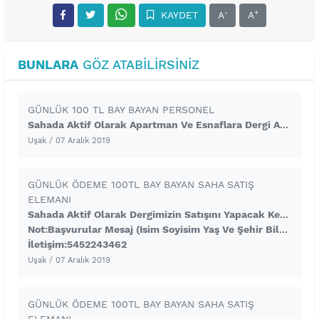
-
+
KAYDET
A
A
BUNLARA
GÖZ ATABILIRSINIZ
GÜNLÜK 100 TL BAY BAYAN PERSONEL
Sahada Aktif Olarak Apartman Ve Esnaflara Dergi Ankanin Satışını Yapacak Kendine Güvenen Gelişime Açık Bay Bayan Personeller Alınacaktır.Gunluk Sabit 100 TL Net Ödeme + Prim + Yemek Imkanlarıyla Çalışılmaktadır.Basvurular Verilen Telefon Numarasına Sms Ile Olacaktır Sms Kısmına Isim Yaş Ve Uşak Yazmanız Yeterlidir
Uşak
/ 07 Aralık 2019
GÜNLÜK ÖDEME 100TL BAY BAYAN SAHA SATIŞ
ELEMANI
Sahada Aktif Olarak Dergimizin Satışını Yapacak Kendine Güvenen Gelişime Açık Bay Bayan Personel Alınacaktır.Calisma Sistemimiz Tamamen Çat Kapı Sistemiyle Olmaktadır Ve Basın Savcılığının Bilgisi Dahilinde Yapılmaktadır.Odemeler Günlüktür Ve Sabit 100 TL Dır. En Az 6 Ay Çalışacak Personeller Başvurmalıdır.
Not:Başvurular Mesaj (isim Soyisim Yaş Ve Şehir Bilgisi Içeren ) Yolu Ile Alınacakt
İletişim:5452243462
Uşak
/ 07 Aralık 2019
GÜNLÜK ÖDEME 100TL BAY BAYAN SAHA SATIŞ