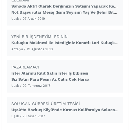
ELEMANI
Sahada Aktif Olarak Dergimizin Satışını Yapacak Kendine Güvenen Gelişime Açık Bay Bayan Personel Alınacaktır.Calisma Sistemimiz Tamamen Çat Kapı Sistemiyle Olmaktadır Ve Basın Savcılığının Bilgisi Dahilinde Yapılmaktadır.Odemeler Günlüktür Ve Sabit 100 TL Dır. En Az 6 Ay Çalışacak Personeller Başvurmalıdır.
Not:Başvurular Mesaj (isim Soyisim Yaş Ve Şehir Bilgisi Içeren ) Yolu Ile Alınacakt
Uşak
/ 07 Aralık 2019
YENI BIR IŞDENEYIMI EDININ
Kuluçka Makinesi Ile Istediginiz Kanatlı Lari Kuluçkadan Cıkararın Ve Ek Gelir Elde Edin Www.hedefkulucka.com Adresini Ziyaret Ederek Detaylı Bilgi Alabilirsiniz
Antalya
/ 19 Ağustos 2018
PAZARLAMACI
Ister Alarmlı Kilit Satın Ister Iş Elbisesi
Siz Satın Para Pesin Az Calıs Cok Harca
Uşak
/ 03 Temmuz 2017
SOLUCAN GÜBRESI ÜRETIM TESISI
Uşak'ta Bozkuş Köyü'nde Kırmızı Kaliforniya Solucanı Ve Gübresi Üreten Tema Organik Solucan Gübresi Santrali, Girişimcilere Bayilikler Verecektir.
Uşak
/ 23 Nisan 2017