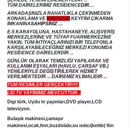
TÜM DAİRELERİMİZ RESİDENCE
DIR
....
ARKADAŞINIZLA RAHATLIKLA ÇEKİNMEDEN
KONAKLAMA VE
HAVUZUN
KEYFİNİ ÇIKARMA
İMKANINA
SAHİPSİNİZ ....
E-5 KARAYOLUNA, HASTAHANEYE, ALIŞVERİŞ
MERKEZLERİNE VE
TÜYAP FUAR
MERKEZİNE
YAKIN, TÜM İHTİYAÇLARINIZI BİR TELEFONLA
KARŞILAYABİLECEĞİNİZ MERKEZİ KONUMDA
RESİDENCE DAİRELERDİR ...
GÜNLÜK OLARAK TEMİZLİĞİ YAPILARAK
VE
KULLANIM EŞYALARI (HAVLU, ÇARŞAF VB.)
YENİLERİYLE DEĞİŞTİRİLEREK HİZMET
VERİLMEKTEDİR ...
DAİREMİZ KLİMALIDIR ...
TÜM RESİMLER GERÇEKTİR!!!!
LİG TV YAYINIMIZ MEVCUTTUR...
Digi türk, Uydu tv yayınları,DVD player,LCD
televizyon.
Bulaşık makinesi,çamaşır
makinesi,ocak,fırın,buzdolabı,su ısıtıcı(kettle) fön