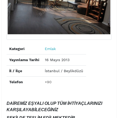
Kategori
Emlak
Yayınlama Tarihi
16 Mayıs 2013
İl / İlçe
İstanbul / Beylikdüzü
Telefon
+90
DAİREMİZ EŞYALI OLUP TÜM İHTİYAÇLARINIZI
KARŞILAYABİLECEĞİNİZ
ŞEKİLDE TESLİM EDİLMEKTEDİR ...