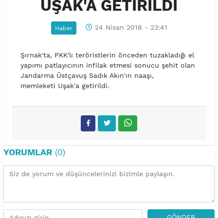
UŞAK'A GETİRİLDİ
24 Nisan 2018 - 23:41
Haber
Şırnak'ta, PKK'lı teröristlerin önceden tuzakladığı el
yapımı patlayıcının infilak etmesi sonucu şehit olan
Jandarma Üstçavuş Sadık Akın'ın naaşı,
memleketi Uşak'a getirildi.
YORUMLAR
(0)
GÖNDER