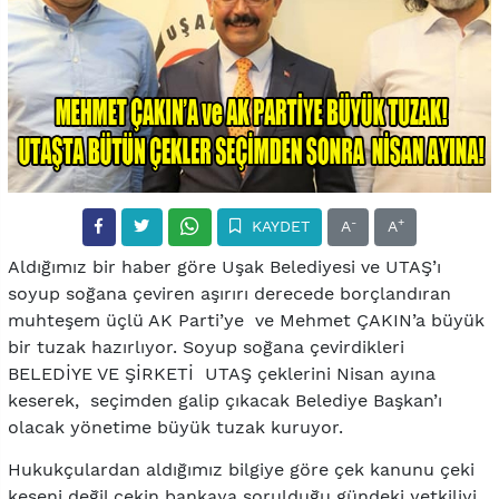
-
+
KAYDET
A
A
Aldığımız bir haber göre Uşak Belediyesi ve UTAŞ’ı
soyup soğana çeviren aşırırı derecede borçlandıran
muhteşem üçlü AK Parti’ye ve Mehmet ÇAKIN’a büyük
bir tuzak hazırlıyor. Soyup soğana çevirdikleri
BELEDİYE VE ŞİRKETİ UTAŞ çeklerini Nisan ayına
keserek, seçimden galip çıkacak Belediye Başkan’ı
olacak yönetime büyük tuzak kuruyor.
Hukukçulardan aldığımız bilgiye göre çek kanunu çeki
keseni değil çekin bankaya sorulduğu gündeki yetkiliyi