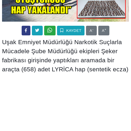
-
+
KAYDET
A
A
Uşak Emniyet Müdürlüğü Narkotik Suçlarla
Mücadele Şube Müdürlüğü ekipleri Şeker
fabrikası girişinde yaptıkları aramada bir
araçta (658) adet LYRİCA hap (sentetik ecza)
ele geçirildi. Uyuşturucu hapları ilime
getirmeye çalışan iki kişi polisteki
sorgusundan sonra Adliyeye sevk edildi.
Savcılıkta ki sorgusundan sonra mahkemeye
sevk edilen 2 zanlı tutuklanarak cezaevine
gönderildi.