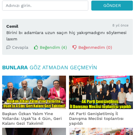
GÖNDER
8 yıl önce
Cemil
Birini bı adamlara uzun saçın hiç yakışmadıgını söylemesi
laxım
Cevapla
Beğendim (
4
)
Beğenmedim (
0
)
BUNLARA
GÖZ ATMADAN GEÇMEYIN
Başkan Özkan Yalım Yine
AK Parti Genişletilmiş İl
Yollarda: Uşak’ta 4 Gün, Geri
Danışma Meclisi toplantısı
Kalanı Gezi Takvimi!
yapıldı