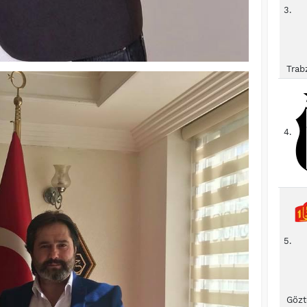
3.
Trab
4.
5.
Gözt