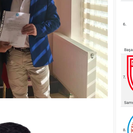
6.
Başa
7.
Sams
8.