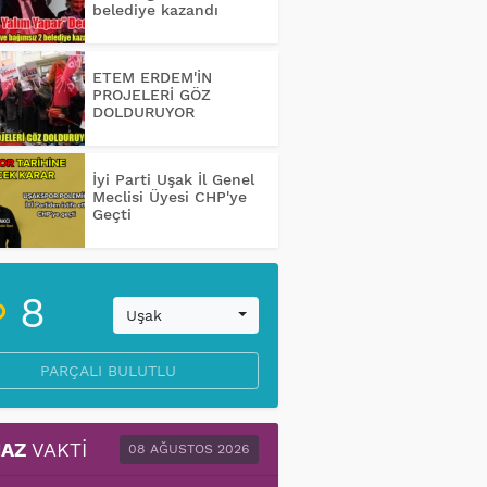
belediye kazandı
ETEM ERDEM'İN
PROJELERİ GÖZ
DOLDURUYOR
İyi Parti Uşak İl Genel
Meclisi Üyesi CHP'ye
Geçti
8
Uşak
PARÇALI BULUTLU
AZ
VAKTI
08 AĞUSTOS 2026