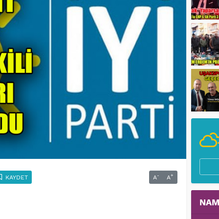
-
+
KAYDET
A
A
NAM