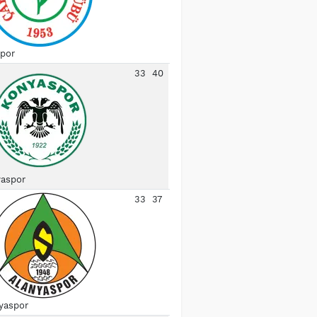
spor
33
40
aspor
33
37
yaspor