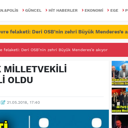
N.&POLIS
GÜNCEL
HIT HABERLER
EKONOMI
EGE
P
vre felaketi: Deri OSB’nin zehri Büyük Menderes’e a
RİTESİNDE FETÖ/PDY İLE YALANDAN MÜCADELE!
K MİLLETVEKİLİ
Lİ OLDU
21.05.2018, 17:40