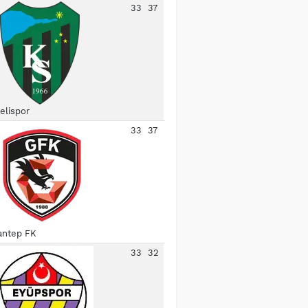
33
37
elispor
33
37
antep FK
33
32