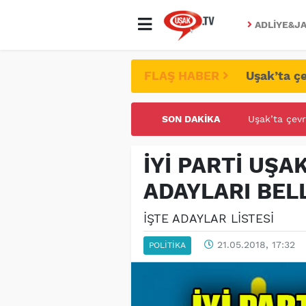
ADLIYE&JA
FLAŞ HABER
Uşak’ta çe
SON DAKIKA
UŞAK ÜNİVE
İYİ PARTİ UŞA
ADAYLARI BEL
İŞTE ADAYLAR LİSTESİ
21.05.2018, 17:32
POLITIKA