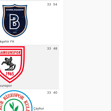
33
54
kşehir FK
33
48
unspor
33
40
Çaykur