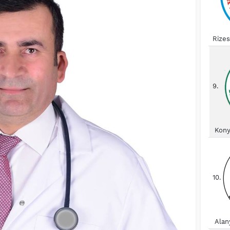
Rize
9.
Kony
10.
Alan