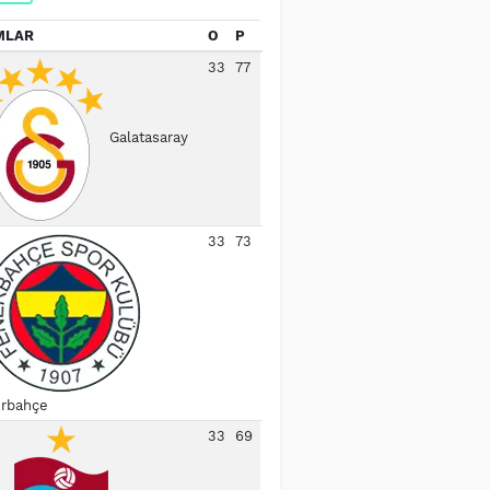
MLAR
O
P
33
77
Galatasaray
33
73
rbahçe
33
69