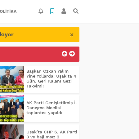
OLITIKA
×
kıyor
Başkan Özkan Yalım
Yine Yollarda: Uşak’ta 4
Gün, Geri Kalanı Gezi
Takvimi!
AK Parti Genişletilmiş İl
Danışma Meclisi
toplantısı yapıldı
Uşak’ta CHP 6, AK Parti
3 ve bağımsız 2