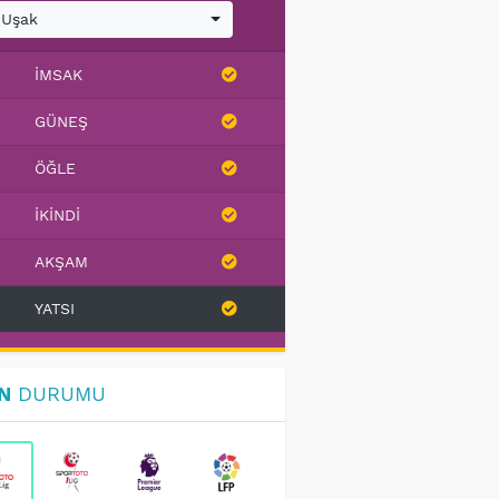
Uşak
İMSAK
GÜNEŞ
ÖĞLE
İKINDI
AKŞAM
YATSI
N
DURUMU