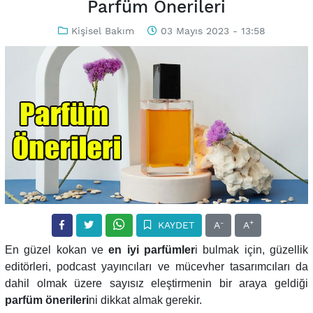
Parfüm Önerileri
Kişisel Bakım
03 Mayıs 2023 - 13:58
-
+
KAYDET
A
A
En güzel kokan ve
en iyi parfümler
i bulmak için, güzellik
editörleri, podcast yayıncıları ve mücevher tasarımcıları da
dahil olmak üzere sayısız eleştirmenin bir araya geldiği
parfüm önerileri
ni dikkat almak gerekir.