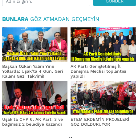
GÖNDER
BUNLARA
GÖZ ATMADAN GEÇMEYIN
Başkan Özkan Yalım Yine
AK Parti Genişletilmiş İl
Yollarda: Uşak’ta 4 Gün, Geri
Danışma Meclisi toplantısı
Kalanı Gezi Takvimi!
yapıldı
Uşak’ta CHP 6, AK Parti 3 ve
ETEM ERDEM'İN PROJELERİ
bağımsız 2 belediye kazandı
GÖZ DOLDURUYOR