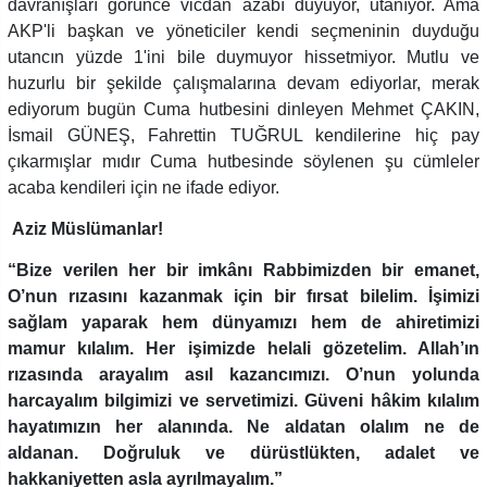
davranışları görünce vicdan azabı duyuyor, utanıyor. Ama
AKP'li başkan ve yöneticiler kendi seçmeninin duyduğu
utancın yüzde 1'ini bile duymuyor hissetmiyor. Mutlu ve
huzurlu bir şekilde çalışmalarına devam ediyorlar, merak
ediyorum bugün Cuma hutbesini dinleyen Mehmet ÇAKIN,
İsmail GÜNEŞ, Fahrettin TUĞRUL kendilerine hiç pay
çıkarmışlar mıdır Cuma hutbesinde söylenen şu cümleler
acaba kendileri için ne ifade ediyor.
Aziz Müslümanlar!
“Bize verilen her bir imkânı Rabbimizden bir emanet,
O’nun rızasını kazanmak için bir fırsat bilelim. İşimizi
sağlam yaparak hem dünyamızı hem de ahiretimizi
mamur kılalım. Her işimizde helali gözetelim. Allah’ın
rızasında arayalım asıl kazancımızı. O’nun yolunda
harcayalım bilgimizi ve servetimizi. Güveni hâkim kılalım
hayatımızın her alanında. Ne aldatan olalım ne de
aldanan. Doğruluk ve dürüstlükten, adalet ve
hakkaniyetten asla ayrılmayalım.”