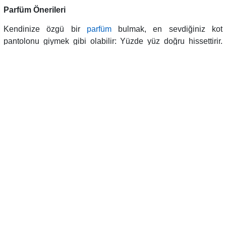
Parfüm Önerileri
Kendinize özgü bir
parfüm
bulmak, en sevdiğiniz kot
pantolonu giymek gibi olabilir: Yüzde yüz doğru hissettirir.
İster kendi koleksiyonunuza ister bir başkasınınkine eklemek
için yeni bir parfüm arıyor olun;
parfüm alışverişi
yapan
herkes, sadece şişenin güzel görünmesinin kokunun da
güzel olacağı anlamına gelmediğini bilir. En güzel kokan ve
en iyi parfümler
i bulmak için, güzellik editörleri, podcast
yayıncıları ve mücevher tasarımcıları da dahil olmak üzere
sayısız eleştirmenin bir araya geldiği
parfüm önerileri
ni
dikkat almak gerekir. Bu listede de uygun fiyatlı parfümlerden
birinci sınıf
kozmetik
markalarının ve parfüm evlerinin
klasikleşmiş kokularına kadar en güzel erkek ve
kadın
parfüm önerileri
ne ulaşacak ve kendiniz için doğru
parfüm
seçimi
ni yapabileceksiniz.
Gucci Guilty Pour Femme Eau de Parfum
Üst tonlarında mandora, pembe biber; orta tonlarında leylak,