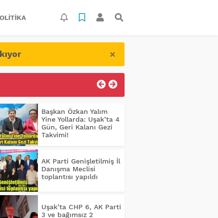
OLITIKA
×
kıyor
Başkan Özkan Yalım
Yine Yollarda: Uşak’ta 4
Gün, Geri Kalanı Gezi
Takvimi!
AK Parti Genişletilmiş İl
Danışma Meclisi
toplantısı yapıldı
Uşak’ta CHP 6, AK Parti
3 ve bağımsız 2