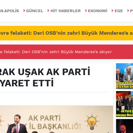
N.&POLIS
GÜNCEL
HIT HABERLER
EKONOMI
EGE
P
vre felaketi: Deri OSB’nin zehri Büyük Menderes’e a
RİTESİNDE FETÖ/PDY İLE YALANDAN MÜCADELE!
AK UŞAK AK PARTİ
İYARET ETTİ