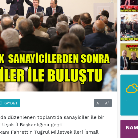
-
+
KAYDET
A
A
a düzenlenen toplantıda sanayiciler ile bir
 Uşak İl Başkanlığına geçti.
NAM
kanı Fahrettin Tuğrul Milletvekilleri İsmail