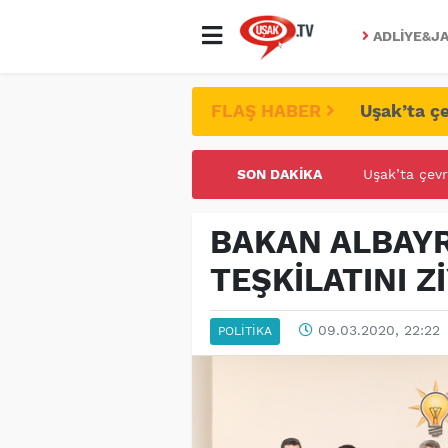
ADLIYE&JA
FLAŞ HABER
Uşak’ta çe
SON DAKIKA
UŞAK ÜNİVE
BAKAN ALBAYR
TEŞKİLATINI Z
09.03.2020, 22:22
POLITIKA