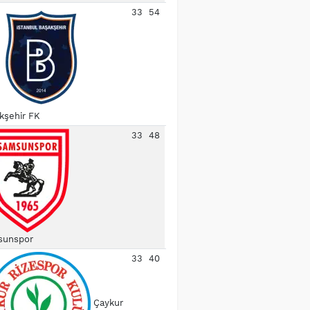
33
54
kşehir FK
33
48
unspor
33
40
Çaykur