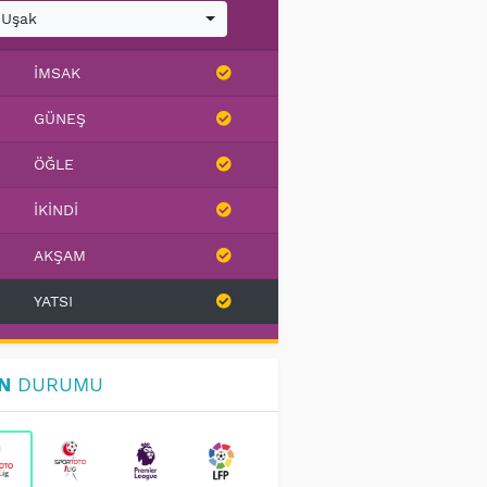
Uşak
İMSAK
GÜNEŞ
ÖĞLE
İKINDI
AKŞAM
YATSI
N
DURUMU