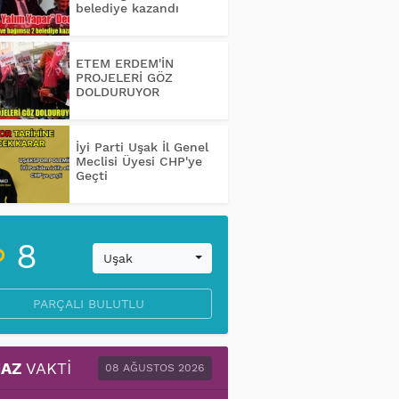
belediye kazandı
ETEM ERDEM'İN
PROJELERİ GÖZ
DOLDURUYOR
İyi Parti Uşak İl Genel
Meclisi Üyesi CHP'ye
Geçti
8
Uşak
PARÇALI BULUTLU
AZ
VAKTI
08 AĞUSTOS 2026