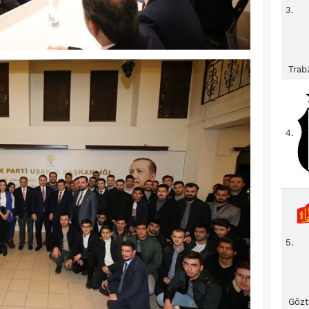
3.
Trab
4.
5.
Gözt