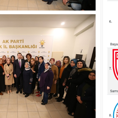
6.
Başa
7.
Sams
8.