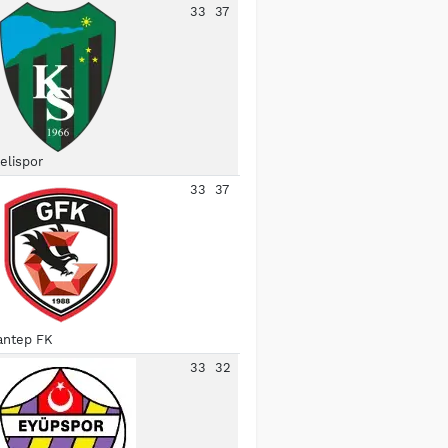
33
37
elispor
33
37
antep FK
33
32