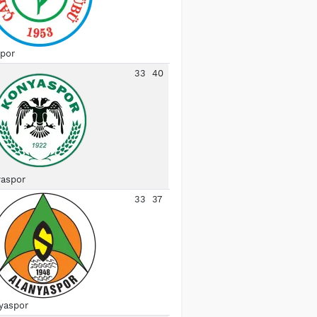
spor
33
40
aspor
33
37
yaspor