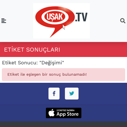
ETIKET SONUÇLARI
Etiket Sonucu: "Değişimi"
Etiket ile eşleşen bir sonuç bulunamadı!