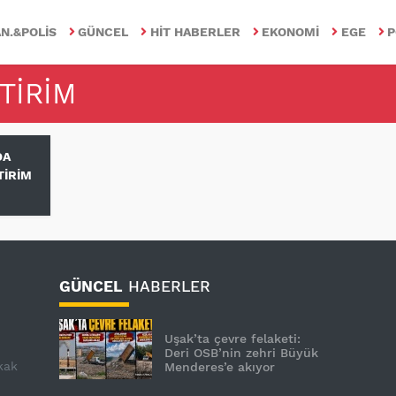
N.&POLIS
GÜNCEL
HIT HABERLER
EKONOMI
EGE
P
TİRİM
DA
TİRİM
GÜNCEL
HABERLER
Uşak’ta çevre felaketi:
Deri OSB’nin zehri Büyük
kak
Menderes’e akıyor