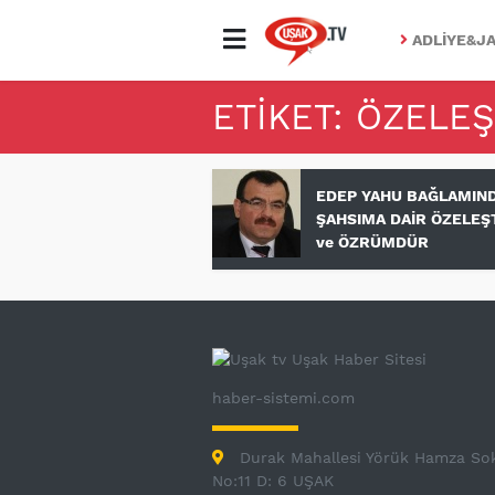
ADLIYE&JA
ETIKET: ÖZELEŞ
EDEP YAHU BAĞLAMIN
ŞAHSIMA DAİR ÖZELEŞ
ve ÖZRÜMDÜR
haber-sistemi.com
Durak Mahallesi Yörük Hamza So
No:11 D: 6 UŞAK