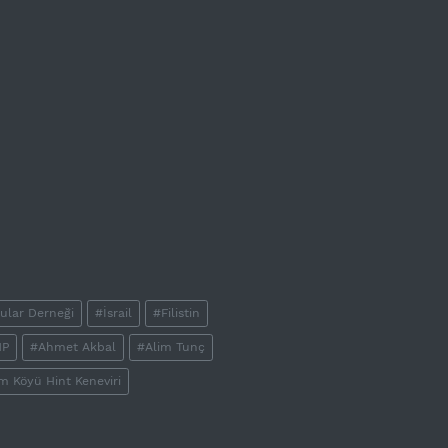
lar Derneği
#İsrail
#Filistin
HP
#Ahmet Akbal
#Alim Tunç
m Köyü Hint Keneviri