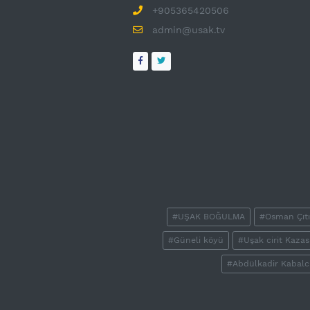
+905365420506
admin@usak.tv
#UŞAK BOĞULMA
#Osman Çıtı
#Güneli köyü
#Uşak cirit Kazas
#Abdülkadir Kabalc