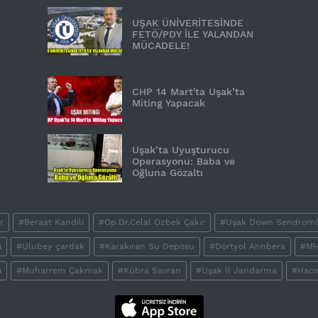
UŞAK ÜNİVERİTESİNDE
FETÖ/PDY İLE YALANDAN
MÜCADELE!
CHP 14 Mart'ta Uşak’ta
Miting Yapacak
Uşak’ta Uyuşturucu
Operasyonu: Baba ve
Oğluna Gözaltı
r
#Beraat Kandili
#Op.Dr.Celal Özbek Çakır
#Uşak Down Sendromlu
ı
#Ulubey çardak
#Karakıran Su Deposu
#Dörtyol Annbera
#M
ı
#Muharrem Çakmak
#Kübra Savran
#Uşak İl Jandarma
#Hacı