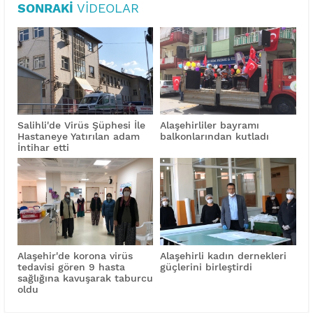
SONRAKI
VIDEOLAR
Salihli'de Virüs Şüphesi İle
Alaşehirliler bayramı
Hastaneye Yatırılan adam
balkonlarından kutladı
İntihar etti
Alaşehir'de korona virüs
Alaşehirli kadın dernekleri
tedavisi gören 9 hasta
güçlerini birleştirdi
sağlığına kavuşarak taburcu
oldu