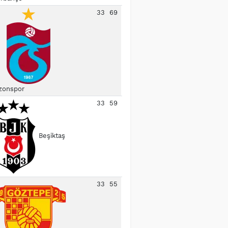
33
69
zonspor
33
59
Beşiktaş
33
55