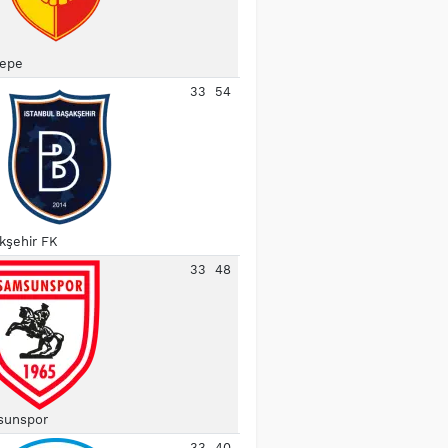
epe
33
54
kşehir FK
33
48
unspor
33
40