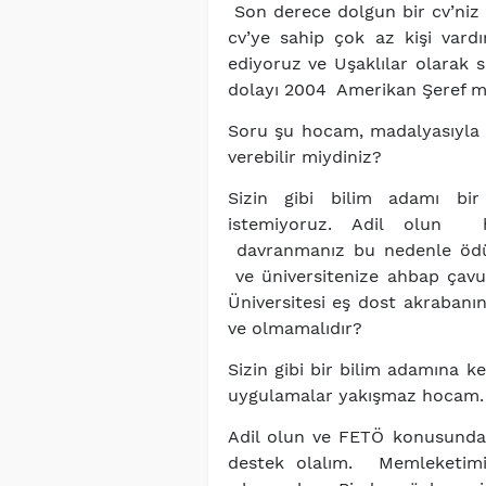
Son derece dolgun bir cv’niz v
cv’ye sahip çok az kişi vardı
ediyoruz ve Uşaklılar olarak 
dolayı
2004 Amerikan Şeref ma
Soru şu hocam, madalyasıyla s
verebilir miydiniz?
Sizin gibi bilim adamı b
istemiyoruz. Adil olun h
davranmanız bu nedenle ödüll
ve üniversitenize ahbap çavuş
Üniversitesi eş dost akrabanı
ve olmamalıdır?
Sizin gibi bir bilim adamına ke
uygulamalar yakışmaz hocam
Adil olun ve FETÖ konusunda 
destek olalım. Memleketimi