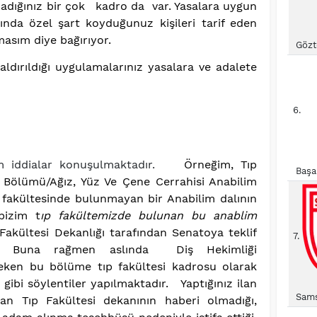
madığınız bir çok kadro da var. Yasalara uygun
ında özel şart koyduğunuz kişileri tarif eden
masım diye bağırıyor.
Gözt
ldırıldığı uygulamalarınız yasalara ve adalete
6.
m iddialar konuşulmaktadır.
Örneğim, Tıp
Başa
ri Bölümü/Ağız, Yüz Ve Çene Cerrahisi Anabilim
p fakültesinde bulunmayan bir Anabilim dalının
bizim t
ıp fakültemizde bulunan bu anablim
Fakültesi Dekanlığı tarafından Senatoya teklif
7.
edir. Buna rağmen aslında Diş Hekimliği
eken bu bölüme tıp fakültesi kadrosu olarak
 gibi söylentiler yapılmaktadır. Yaptığınız ilan
Sams
n Tıp Fakültesi dekanının haberi olmadığı,