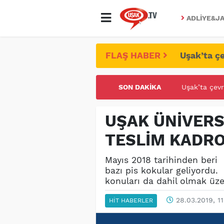
ADLIYE&JA
FLAŞ HABER
Uşak’ta çe
SON DAKIKA
UŞAK ÜNİVE
UŞAK ÜNİVERS
TESLİM KADRO
Mayıs 2018 tarihinden beri 
bazı pis kokular geliyordu. B
konuları da dahil olmak üze
28.03.2019, 1
HIT HABERLER