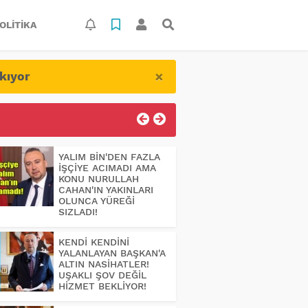
OLITIKA
×
kıyor
YALIM BİN'DEN FAZLA
İŞÇİYE ACIMADI AMA
KONU NURULLAH
CAHAN'IN YAKINLARI
OLUNCA YÜREĞİ
SIZLADI!
KENDİ KENDİNİ
YALANLAYAN BAŞKAN'A
ALTIN NASİHATLER!
UŞAKLI ŞOV DEĞİL
HİZMET BEKLİYOR!