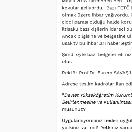
Mayıs 2018 tarihinden beri Uşa
kokular geliyordu. Bazı FETÖ ilt
olmak üzere ihbar yağıyordu. 
ciddi parası olduğu halde korun
iltisaklı bazı kişilerin idareci
Ancak bilgisine ve belgesine 
usak.tv bu ihbarları haberleşt
Şimdi öyle bazı belgeler elimi
olur.
Rektör Prof.Dr. Ekrem SAVAŞ’t
Adrese teslim kadrolar ilan e
“
Devlet Yükseköğretim Kuruml
Belirlenmesine ve Kullanılması
musunuz?
Uygulamıyorsanız neden uygul
yetkiniz var mı? Yetkiniz va