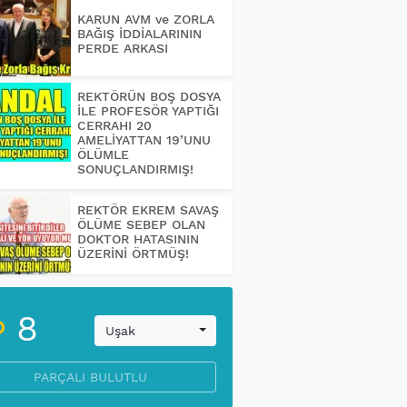
KARUN AVM ve ZORLA
BAĞIŞ İDDİALARININ
PERDE ARKASI
REKTÖRÜN BOŞ DOSYA
İLE PROFESÖR YAPTIĞI
CERRAHI 20
AMELİYATTAN 19’UNU
ÖLÜMLE
SONUÇLANDIRMIŞ!
REKTÖR EKREM SAVAŞ
ÖLÜME SEBEP OLAN
DOKTOR HATASININ
ÜZERİNİ ÖRTMÜŞ!
8
Uşak
PARÇALI BULUTLU