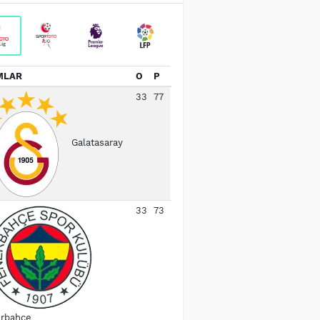
MLAR
O
P
33
77
Galatasaray
33
73
rbahçe