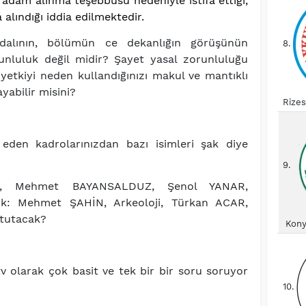
adam alınma teşebbüsü nedeniyle istifa ettiği,
a alındığı iddia edilmektedir.
 dalının, bölümün ce dekanlığın görüşünün
8.
runluluk değil midir? Şayet yasal zorunluluğu
 yetkiyi neden kullandığınızı makul ve mantıklı
abilir misini?
Rize
den kadrolarınızdan bazı isimleri şak diye
9.
AN, Mehmet BAYANSALDUZ, Şenol YANAR,
k: Mehmet ŞAHİN, Arkeoloji, Türkan ACAR,
 tutacak?
Kony
v olarak çok basit ve tek bir bir soru soruyor
10.