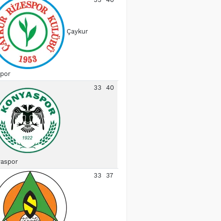
Çaykur
spor
33
40
aspor
33
37