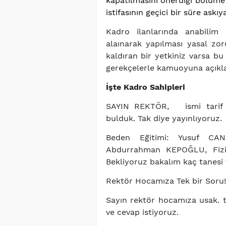
kapatılmasını önerdiği bölüme 
istifasının geçici bir süre askıy
Kadro ilanlarında anabilim
alaınarak yapılması yasal zo
kaldıran bir yetkiniz varsa bu
gerekçelerle kamuoyuna açıklay
İşte Kadro Sahipleri
SAYIN REKTÖR, ismi tarif e
bulduk. Tak diye yayınlıyoruz.
Beden Eğitimi: Yusuf C
Abdurrahman KEPOĞLU, Fizi
Bekliyoruz bakalım kaç tanesi
Rektör Hocamıza Tek bir Soru!
Sayın rektör hocamıza usak. t
ve cevap istiyoruz.