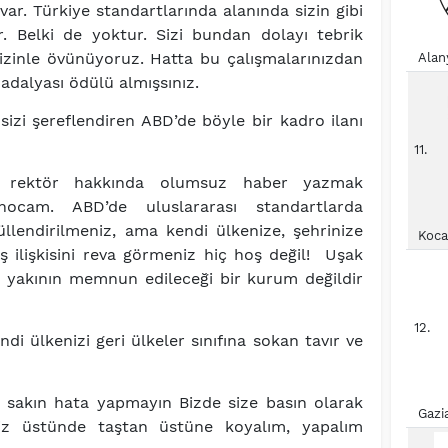
ar. Türkiye standartlarında alanında sizin gibi
r. Belki de yoktur. Sizi bundan dolayı tebrik
sizinle övünüyoruz. Hatta bu çalışmalarınızdan
Alan
dalyası ödülü almışsınız.
izi şereflendiren ABD’de böyle bir kadro ilanı
11.
ir rektör hakkında olumsuz haber yazmak
ocam. ABD’de uluslararası standartlarda
endirilmeniz, ama kendi ülkenize, şehrinize
Koca
 ilişkisini reva görmeniz hiç hoş değil! Uşak
n yakının memnun edileceği bir kurum değildir
12.
ndi ülkenizi geri ülkeler sınıfına sokan tavır ve
.
sakın hata yapmayın Bizde size basın olarak
Gazi
z üstünde taştan üstüne koyalım, yapalım