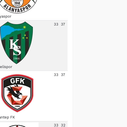
yaspor
33
37
elispor
33
37
antep FK
33
32