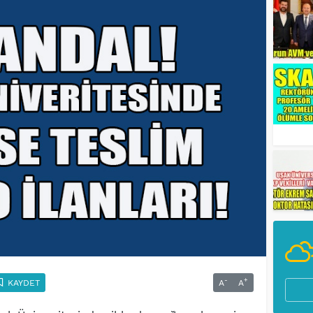
-
+
KAYDET
A
A