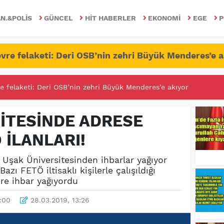
N.&POLIS
GÜNCEL
HIT HABERLER
EKONOMI
EGE
P
vre felaketi: Deri OSB’nin zehri Büyük Menderes’e a
RİTESİNDE FETÖ/PDY İLE YALANDAN MÜCADELE!
İTESİNDE ADRESE
 İLANLARI!
Uşak Üniversitesinden ihbarlar yağıyor
azı FETÖ iltisaklı kişilerle çalışıldığı
re ihbar yağıyordu
1:00
28.03.2019, 13:26