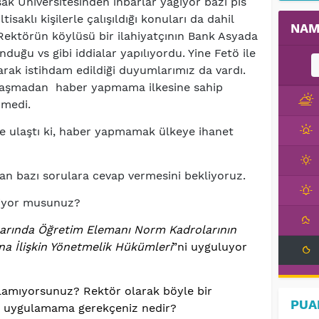
k Üniversitesinden ihbarlar yağıyor bazı pis
isaklı kişilerle çalışıldığı konuları da dahil
NAM
Rektörün köylüsü bir ilahiyatçının Bank Asyada
duğu vs gibi iddialar yapılıyordu. Yine Fetö ile
 olarak istihdam edildiği duyumlarımız da vardı.
ulaşmadan haber yapmama ilkesine sahip
irmedi.
ze ulaştı ki, haber yapmamak ülkeye ihanet
an bazı sorulara cevap vermesini bekliyoruz.
diyor musunuz?
arında Öğretim Elemanı Norm Kadrolarının
na İlişkin Yönetmelik Hükümleri
”ni uyguluyor
amıyorsunuz? Rektör olarak böyle bir
PUA
rsa uygulamama gerekçeniz nedir?