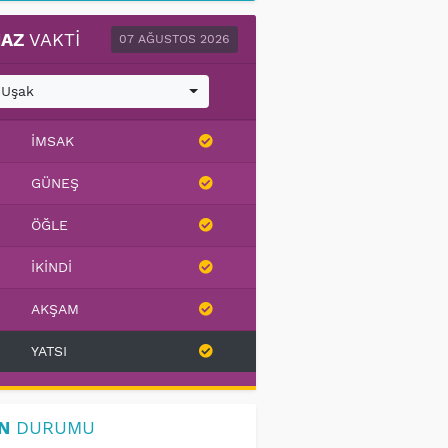
AZ
VAKTI
07 AĞUSTOS 2026
Uşak
İMSAK
GÜNEŞ
ÖĞLE
İKINDI
AKŞAM
YATSI
N
DURUMU