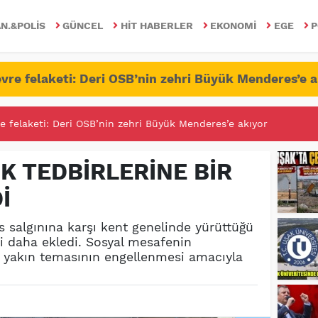
N.&POLIS
GÜNCEL
HIT HABERLER
EKONOMI
EGE
P
vre felaketi: Deri OSB’nin zehri Büyük Menderes’e a
RİTESİNDE FETÖ/PDY İLE YALANDAN MÜCADELE!
K TEDBİRLERİNE BİR
İ
s salgınına karşı kent genelinde yürüttüğü
isi daha ekledi. Sosyal mesafenin
 yakın temasının engellenmesi amacıyla