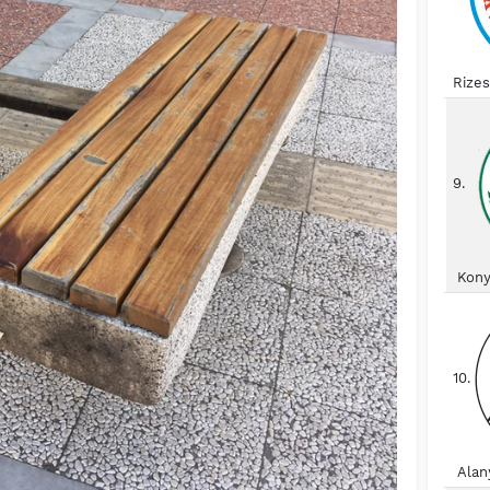
Rize
9.
Kony
10.
Alan