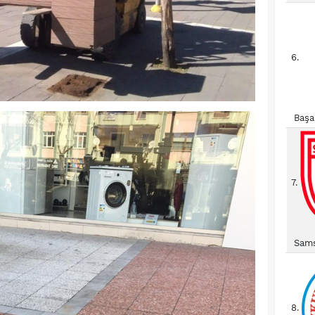
6.
Başa
7.
Sams
8.