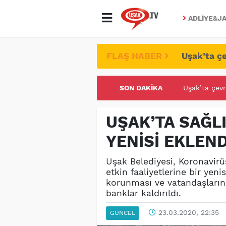
ADLIYE&JA
FLAŞ HABER
Uşak’ta çe
SON DAKIKA
UŞAK ÜNİVE
UŞAK’TA SAĞLI
YENİSİ EKLEND
Uşak Belediyesi, Koronavirü
etkin faaliyetlerine bir yen
korunması ve vatandaşların
banklar kaldırıldı.
23.03.2020, 22:35
GÜNCEL