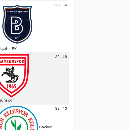
33
54
kşehir FK
33
48
unspor
33
40
Çaykur