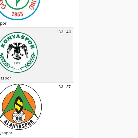
spor
33
40
aspor
33
37
yaspor