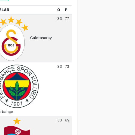
MLAR
O
P
33
77
Galatasaray
33
73
rbahçe
33
69