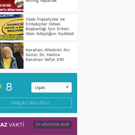
Miting Yapacak
Uşak İnşaatçılar ve
Emlakçılar Odası
Başkanlığı İçin Erkan
Alan Adaylığını Açıkladı
Karahan Ailesinin Acı
Günü: Dr. Hatice
Karahan Vefat Etti
8
Uşak
PARÇALI BULUTLU
AZ
VAKTI
07 AĞUSTOS 2026