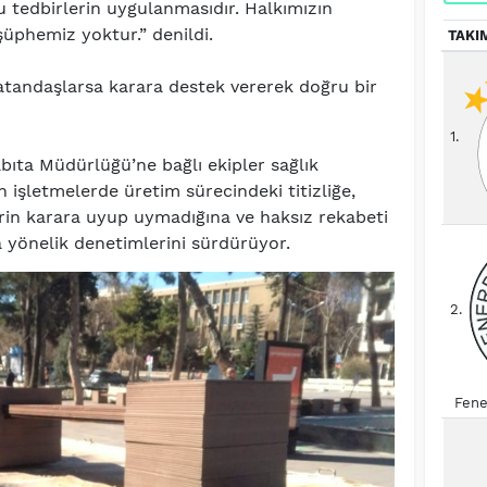
 tedbirlerin uygulanmasıdır. Halkımızın
üphemiz yoktur.” denildi.
TAKI
atandaşlarsa karara destek vererek doğru bir
1.
ıta Müdürlüğü’ne bağlı ekipler sağlık
 işletmelerde üretim sürecindeki titizliğe,
erin karara uyup uymadığına ve haksız rekabeti
a yönelik denetimlerini sürdürüyor.
2.
Fene