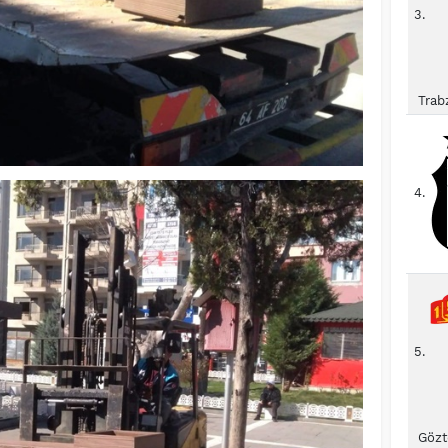
3.
Trab
4.
5.
Gözt