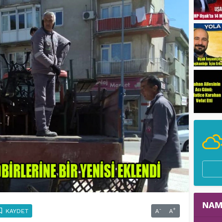
NAM
-
+
KAYDET
A
A