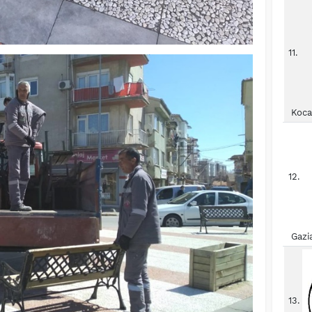
11.
Koca
12.
Gazi
13.