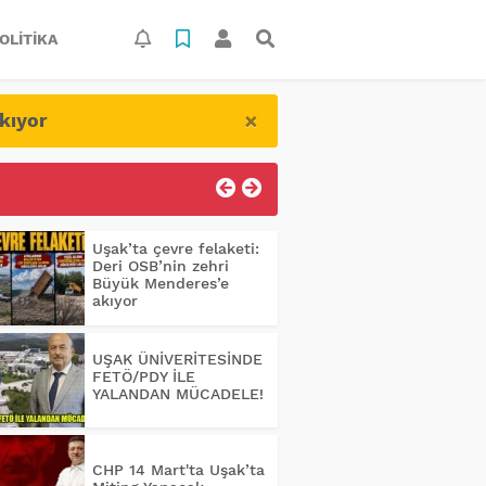
OLITIKA
×
kıyor
Uşak’ta çevre felaketi:
Deri OSB’nin zehri
Büyük Menderes’e
akıyor
UŞAK ÜNİVERİTESİNDE
FETÖ/PDY İLE
YALANDAN MÜCADELE!
CHP 14 Mart'ta Uşak’ta