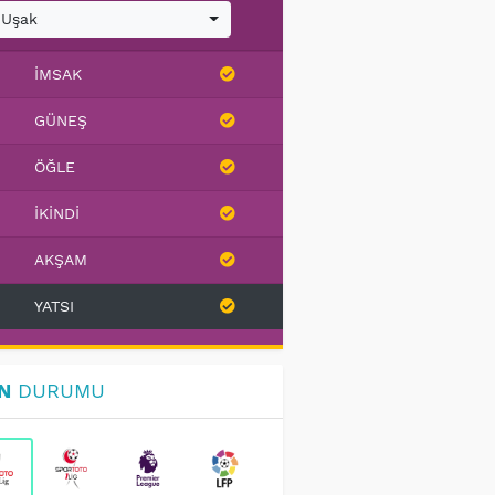
Uşak
İMSAK
GÜNEŞ
ÖĞLE
İKINDI
AKŞAM
YATSI
N
DURUMU