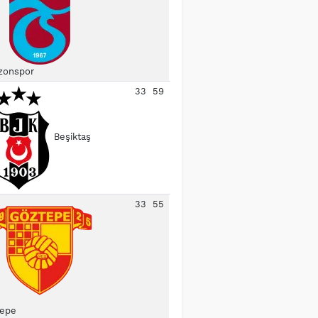
zonspor
33
59
Beşiktaş
33
55
epe