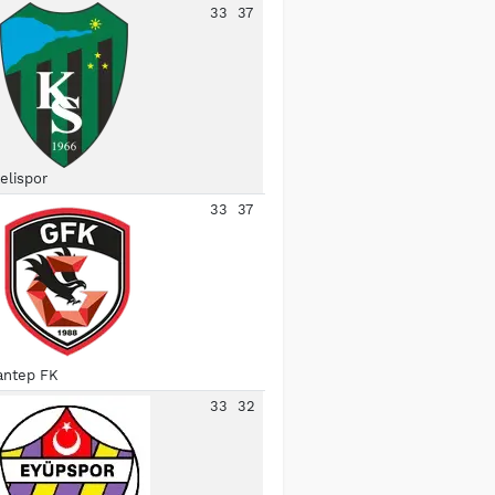
33
37
elispor
33
37
antep FK
33
32