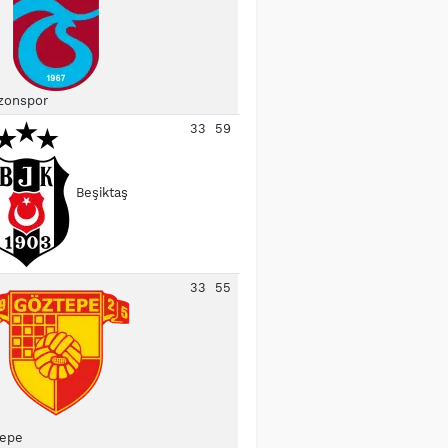
zonspor
33
59
Beşiktaş
33
55
epe