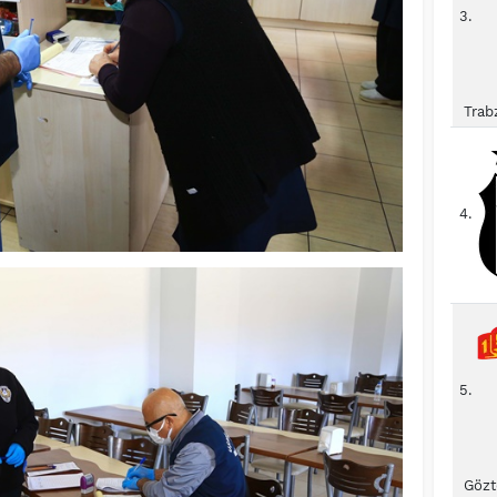
3.
Trab
4.
5.
Gözt