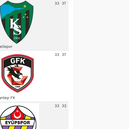
33
37
elispor
33
37
antep FK
33
32