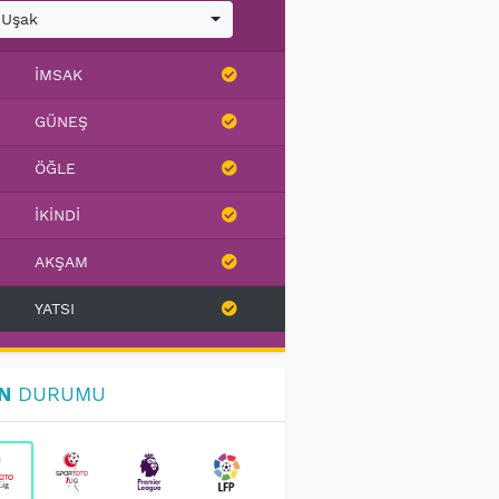
Uşak
İMSAK
GÜNEŞ
ÖĞLE
İKINDI
AKŞAM
YATSI
N
DURUMU