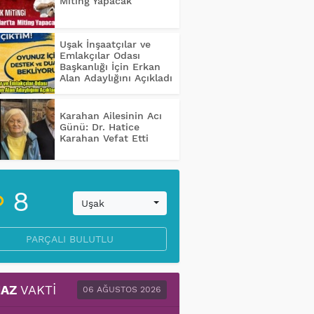
Miting Yapacak
Uşak İnşaatçılar ve
Emlakçılar Odası
Başkanlığı İçin Erkan
Alan Adaylığını Açıkladı
Karahan Ailesinin Acı
Günü: Dr. Hatice
Karahan Vefat Etti
8
Uşak
PARÇALI BULUTLU
AZ
VAKTI
06 AĞUSTOS 2026