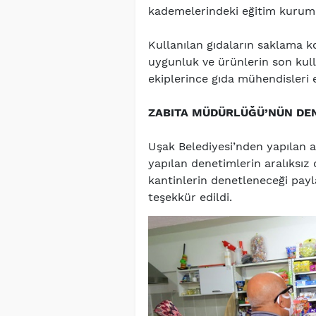
kademelerindeki eğitim kuruml
Kullanılan gıdaların saklama ko
uygunluk ve ürünlerin son kul
ekiplerince gıda mühendisleri e
ZABITA MÜDÜRLÜĞÜ’NÜN DE
Uşak Belediyesi’nden yapılan a
yapılan denetimlerin aralıksız
kantinlerin denetleneceği payla
teşekkür edildi.