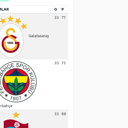
MLAR
O
P
33
77
Galatasaray
33
73
rbahçe
33
69