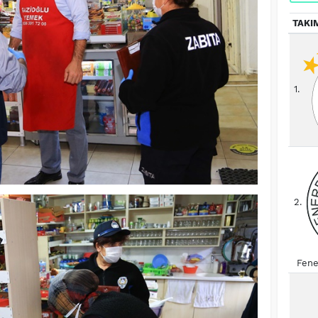
TAKI
1.
2.
Fene