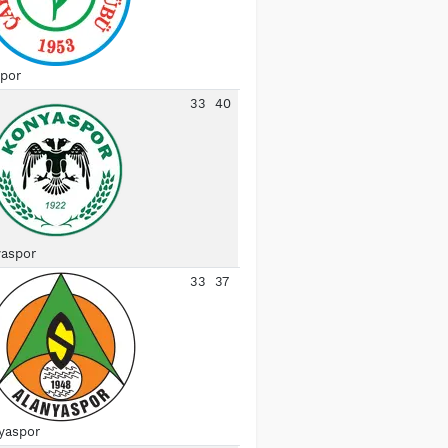
spor
33
40
aspor
33
37
yaspor