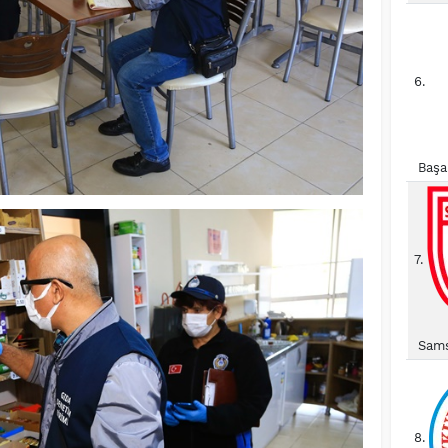
6.
Başa
7.
Sams
8.