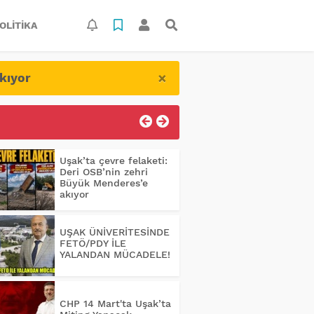
OLITIKA
×
kıyor
Uşak’ta çevre felaketi:
Deri OSB’nin zehri
Büyük Menderes’e
akıyor
UŞAK ÜNİVERİTESİNDE
FETÖ/PDY İLE
YALANDAN MÜCADELE!
CHP 14 Mart'ta Uşak’ta