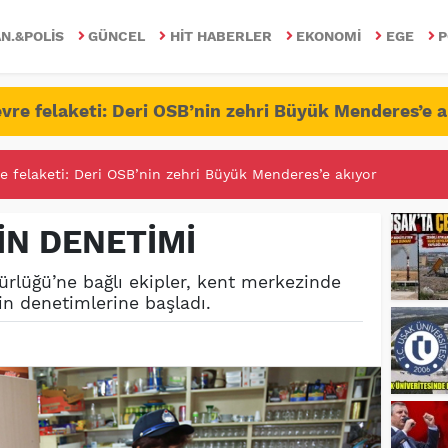
N.&POLIS
GÜNCEL
HIT HABERLER
EKONOMI
EGE
P
vre felaketi: Deri OSB’nin zehri Büyük Menderes’e a
RİTESİNDE FETÖ/PDY İLE YALANDAN MÜCADELE!
İN DENETİMİ
rlüğü’ne bağlı ekipler, kent merkezinde
in denetimlerine başladı.