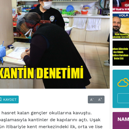
-
+
KAYDET
A
A
hasret kalan gençler okullarına kavuştu.
NAM
aşlamasıyla kantinler de kapılarını açtı. Uşak
n itibariyle kent merkezindeki ilk, orta ve lise