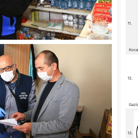
11.
Koca
12.
Gazi
13.