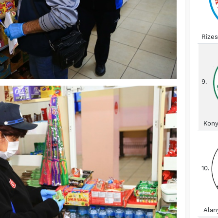
Rize
9.
Kony
10.
Alan