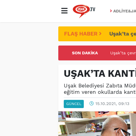
ADLIYE&JA
FLAŞ HABER
Uşak’ta çe
SON DAKIKA
UŞAK ÜNİVE
UŞAK’TA KANT
Uşak Belediyesi Zabıta Müdü
eğitim veren okullarda kant
15.10.2021, 09:13
GÜNCEL