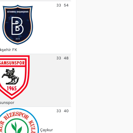
33
54
kşehir FK
33
48
unspor
33
40
Çaykur