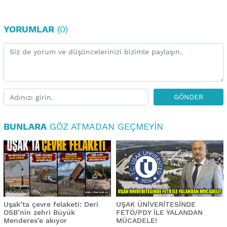
YORUMLAR
(0)
GÖNDER
BUNLARA
GÖZ ATMADAN GEÇMEYIN
Uşak’ta çevre felaketi: Deri
UŞAK ÜNİVERİTESİNDE
OSB’nin zehri Büyük
FETÖ/PDY İLE YALANDAN
Menderes’e akıyor
MÜCADELE!