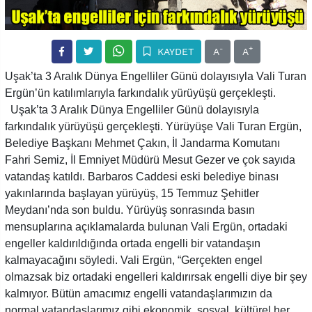
-
+
KAYDET
A
A
Uşak’ta 3 Aralık Dünya Engelliler Günü dolayısıyla Vali Turan
Ergün’ün katılımlarıyla farkındalık yürüyüşü gerçekleşti.
Uşak’ta 3 Aralık Dünya Engelliler Günü dolayısıyla
farkındalık yürüyüşü gerçekleşti. Yürüyüşe Vali Turan Ergün,
Belediye Başkanı Mehmet Çakın, İl Jandarma Komutanı
Fahri Semiz, İl Emniyet Müdürü Mesut Gezer ve çok sayıda
vatandaş katıldı. Barbaros Caddesi eski belediye binası
yakınlarında başlayan yürüyüş, 15 Temmuz Şehitler
Meydanı’nda son buldu. Yürüyüş sonrasında basın
mensuplarına açıklamalarda bulunan Vali Ergün, ortadaki
engeller kaldırıldığında ortada engelli bir vatandaşın
kalmayacağını söyledi. Vali Ergün, “Gerçekten engel
olmazsak biz ortadaki engelleri kaldırırsak engelli diye bir şey
kalmıyor. Bütün amacımız engelli vatandaşlarımızın da
normal vatandaşlarımız gibi ekonomik, sosyal, kültürel her