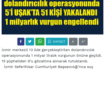
-
+
KAYDET
A
A
İzmir merkezli 13 ilde gerçekleştirilen dolandırıcılık
operasyonunda 1 milyar liralık vurgunun önüne geçildi.
15 şüpheliden 9’u gözaltına alınarak tutuklandı.
İzmir Seferihisar Cumhuriyet Başsavcılığı’nca suç
işlemek amacıyla örgüt kurmak, resmi belgede
sahtecilik, kişisel verileri hukuku aykırı olarak elde
edilmesi ve kullanılması, nitelikli dolandırıcılık, suçtan
kaynaklanan mal varlığını aklama suçlarına ilişkin
olarak yürütülen soruşturma çerçevesinde, Asayiş Şube
Müdürlüğü Dolandırıcılık Büro Amirliğince, sahte banka