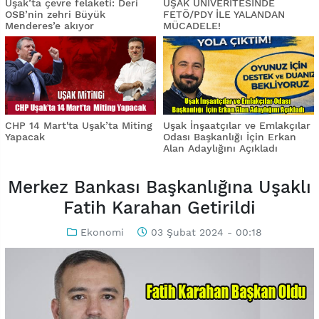
Uşak’ta çevre felaketi: Deri
UŞAK ÜNİVERİTESİNDE
OSB’nin zehri Büyük
FETÖ/PDY İLE YALANDAN
Menderes’e akıyor
MÜCADELE!
CHP 14 Mart'ta Uşak’ta Miting
Uşak İnşaatçılar ve Emlakçılar
Yapacak
Odası Başkanlığı İçin Erkan
Alan Adaylığını Açıkladı
Merkez Bankası Başkanlığına Uşaklı
Fatih Karahan Getirildi
Ekonomi
03 Şubat 2024 - 00:18