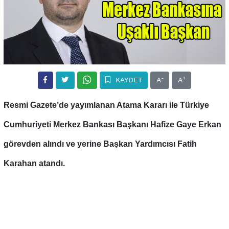
-
+
KAYDET
A
A
Resmi Gazete’de yayımlanan Atama Kararı ile Türkiye
Cumhuriyeti Merkez Bankası Başkanı Hafize Gaye Erkan
görevden alındı ve yerine Başkan Yardımcısı Fatih
Karahan atandı.
Merkez Bankası Başkanlığına Uşaklı Hemşehrimiz Fatih
Karahan'ın getirilmesi büyük sevinç yarattı. . Servet
Rüştü Karahan'ın oğlu olan Fatih Karahan Merkez