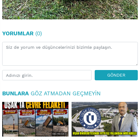
YORUMLAR
(0)
GÖNDER
BUNLARA
GÖZ ATMADAN GEÇMEYIN