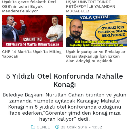
Uşak’ta çevre felaketi: Deri
UŞAK ÜNİVERİTESİNDE
OSB’nin zehri Büyük
FETÖ/PDY İLE YALANDAN
Menderes’e akıyor
MÜCADELE!
CHP 14 Mart'ta Uşak’ta Miting
Uşak İnşaatçılar ve Emlakçılar
Yapacak
Odası Başkanlığı İçin Erkan
Alan Adaylığını Açıkladı
5 Yıldızlı Otel Konforunda Mahalle
Konağı
Belediye Başkanı Nurullah Cahan bitirilen ve yakın
zamanda hizmete açılacak Karaağaç Mahalle
Konağı’nın 5 yıldızlı otel konforunda olduğunu
ifade ederken,”Görenler şimdiden konağımıza
hayran kalıyor” dedi.
GENEL
23 Ocak 2016 - 13:32