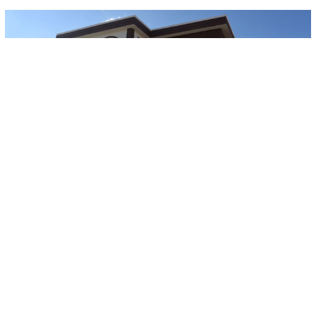
-
+
KAYDET
A
A
Uşak Belediyesi’nin projeleri arasında yer alan her mahalleye
yapılması planlanan mahalle konaklarında ilk adım Karaağaç
Mahallesi’nde atıldı. Şehit Savcı Mehmet Selim Kiraz Mahalle
Konağı açılışı henüz yapılmamasına rağmen görenler
tarafından tam not aldı. Selçuklu mimarisi örneklerini
barındıran konak, mahalle halkına birçok anlamda fayda
verecek.
Mahallemize armağan ediyoruz